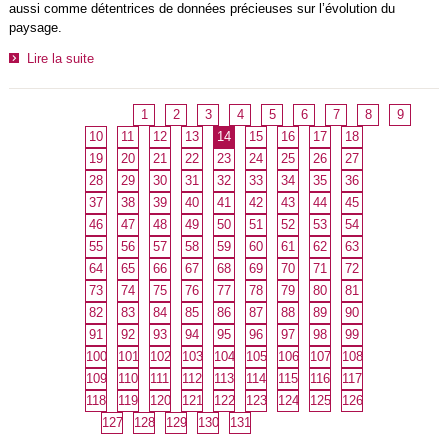
aussi comme détentrices de données précieuses sur l’évolution du
paysage.
Lire la suite
1
2
3
4
5
6
7
8
9
10
11
12
13
14
15
16
17
18
19
20
21
22
23
24
25
26
27
28
29
30
31
32
33
34
35
36
37
38
39
40
41
42
43
44
45
46
47
48
49
50
51
52
53
54
55
56
57
58
59
60
61
62
63
64
65
66
67
68
69
70
71
72
73
74
75
76
77
78
79
80
81
82
83
84
85
86
87
88
89
90
91
92
93
94
95
96
97
98
99
100
101
102
103
104
105
106
107
108
109
110
111
112
113
114
115
116
117
118
119
120
121
122
123
124
125
126
127
128
129
130
131