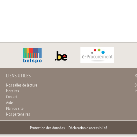
LIENS UTILES
R
Nos salles de lecture
S
Horaires
I
Contact
Aide
Plan du site
Nos partenaires
Protection des données
–
Déclaration d'accessibilité