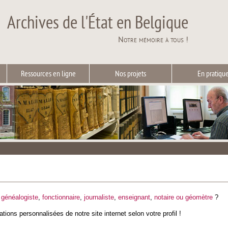
Archives de l'État en Belgique
Notre mémoire à tous !
Ressources en ligne
Nos projets
En pratiqu
,
généalogiste
,
fonctionnaire
,
journaliste
,
enseignant
,
notaire ou géomètre
?
tions personnalisées de notre site internet selon votre profil !