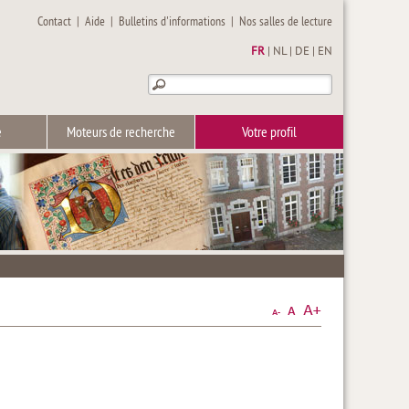
Contact
|
Aide
|
Bulletins d'informations
|
Nos salles de lecture
FR
|
NL
|
DE
|
EN
e
Moteurs de recherche
Votre profil