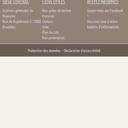
SIÈGE CENTRAL
LIENS UTILES
RESTEZ INFORMÉS
Archives générales du
Nos salles de lecture
Suivez-nous sur Facebook
Royaume
Horaires
!
Rue de Ruysbroeck 2 - 1000
Contact
Inscrivez-vous à notre
Bruxelles
Aide
bulletin d'informations
Plan du site
Nos partenaires
Protection des données
–
Déclaration d'accessibilité