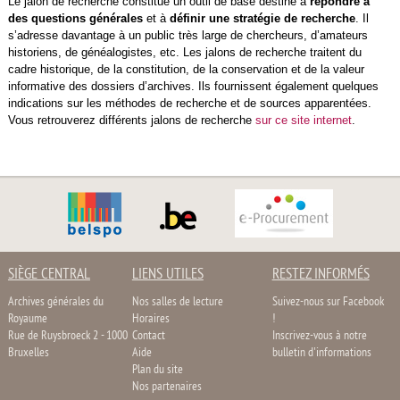
Le jalon de recherche constitue un outil de base destiné à
répondre à
des questions générales
et à
définir une stratégie de recherche
. Il
s’adresse davantage à un public très large de chercheurs, d’amateurs
historiens, de généalogistes, etc. Les jalons de recherche traitent du
cadre historique, de la constitution, de la conservation et de la valeur
informative des dossiers d’archives. Ils fournissent également quelques
indications sur les méthodes de recherche et de sources apparentées.
Vous retrouverez différents jalons de recherche
sur ce site internet
.
SIÈGE CENTRAL
LIENS UTILES
RESTEZ INFORMÉS
Archives générales du
Nos salles de lecture
Suivez-nous sur Facebook
Royaume
Horaires
!
Rue de Ruysbroeck 2 - 1000
Contact
Inscrivez-vous à notre
Bruxelles
Aide
bulletin d'informations
Plan du site
Nos partenaires