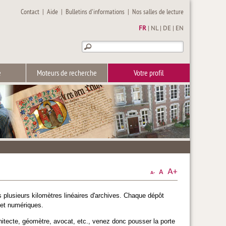
Contact
|
Aide
|
Bulletins d'informations
|
Nos salles de lecture
FR
|
NL
|
DE
|
EN
e
Moteurs de recherche
Votre profil
 plusieurs kilomètres linéaires d'archives. Chaque dépôt
 et numériques.
chitecte, géomètre, avocat, etc., venez donc pousser la porte