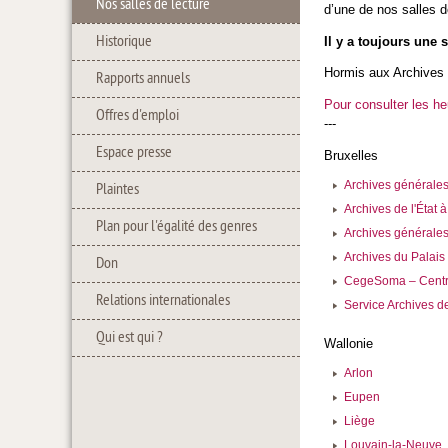
Nos salles de lecture
d’une de nos salles d
Historique
Il y a toujours une 
Hormis aux Archives 
Rapports annuels
Pour consulter les he
Offres d'emploi
---
Espace presse
Bruxelles
Archives général
Plaintes
Archives de l'État 
Plan pour l'égalité des genres
Archives générale
Archives du Palais 
Don
CegeSoma – Centre
Relations internationales
Service Archives d
Qui est qui ?
Wallonie
Arlon
Eupen
Liège
Louvain-la-Neuve