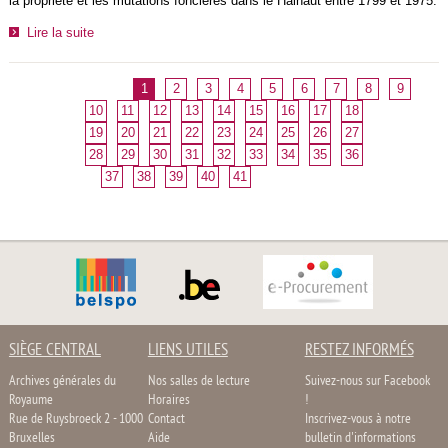
la propriété et les mutations foncières dans le Hainaut entre 1799 et 1975.
Lire la suite
1
2
3
4
5
6
7
8
9
10
11
12
13
14
15
16
17
18
19
20
21
22
23
24
25
26
27
28
29
30
31
32
33
34
35
36
37
38
39
40
41
SIÈGE CENTRAL
LIENS UTILES
RESTEZ INFORMÉS
Archives générales du
Nos salles de lecture
Suivez-nous sur Facebook
Royaume
Horaires
!
Rue de Ruysbroeck 2 - 1000
Contact
Inscrivez-vous à notre
Bruxelles
Aide
bulletin d'informations