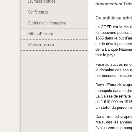
Journées d'étude
documentant l’his
Conférences
Du public au privé
Bulletins d'informations
La CGER est le résult
les pouvoirs publics 
Offres d'emploi
1865 dans le but d’am
sur le développement 
Réseaux sociaux
de la Banque National
tout le pays.
Face au succès rencon
le domaine des assura
nombreuses missions 
Dans l’Entre-deux-gue
monopole dans le doma
La Caisse de retraite
de 1.610.000 en 1913
un statut du personne
Dans l’immédiat après
Mais, dès les années
évolue vers une banq