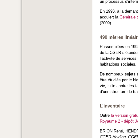
un processus d’intern
En 1993, à la demand
acquiert la
Générale 
(2009).
490 mètres linéair
Rassemblées en 1998-1
de la CGER s’étenden
l’activité de service
habitations sociales,
De nombreux sujets é
être étudiés par le 
vie, lutte contre les
d’une structure de tr
L’inventaire
Outre
la version gratu
Royaume 2 - dépôt J
BRION René, HENDR
CGER-Holding, CGER-