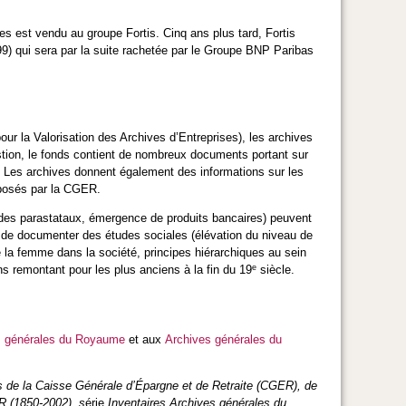
 est vendu au groupe Fortis. Cinq ans plus tard, Fortis
9) qui sera par la suite rachetée par le Groupe BNP Paribas
ur la Valorisation des Archives d’Entreprises), les archives
stion, le fonds contient de nombreux documents portant sur
s. Les archives donnent également des informations sur les
oposés par la CGER.
n des parastataux, émergence de produits bancaires) peuvent
 de documenter des études sociales (élévation du niveau de
e la femme dans la société, principes hiérarchiques au sein
e
ns remontant pour les plus anciens à la fin du 19
siècle.
s générales du Royaume
et aux
Archives générales du
s de la Caisse Générale d’Épargne et de Retraite (CGER), de
 (1850-2002), s
érie
Inventaires Archives générales du