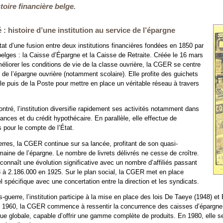
toire financière belge.
 : histoire d’une institution au service de l’épargne
at d’une fusion entre deux institutions financières fondées en 1850 par
belges : la Caisse d’Épargne et la Caisse de Retraite. Créée le 16 mars
éliorer les conditions de vie de la classe ouvrière, la CGER se centre
de l’épargne ouvrière (notamment scolaire). Elle profite des guichets
e puis de la Poste pour mettre en place un véritable réseau à travers
tré, l’institution diversifie rapidement ses activités notamment dans
nces et du crédit hypothécaire. En parallèle, elle effectue de
pour le compte de l’État.
rres, la CGER continue sur sa lancée, profitant de son quasi-
ine de l’épargne. Le nombre de livrets délivrés ne cesse de croître.
 connaît une évolution significative avec un nombre d’affiliés passant
 à 2.186.000 en 1925. Sur le plan social, la CGER met en place
l spécifique avec une concertation entre la direction et les syndicats.
-guerre, l’institution participe à la mise en place des lois De Taeye (1948) et
 1960, la CGER commence à ressentir la concurrence des caisses d’épargne p
ue globale, capable d’offrir une gamme complète de produits. En 1980, elle s