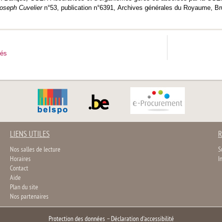
oseph Cuvelier
n°53, publication n°
6391,
Archives générales du Royaume, Brux
tés
LIENS UTILES
R
Nos salles de lecture
S
Horaires
I
Contact
Aide
Plan du site
Nos partenaires
Protection des données
–
Déclaration d'accessibilité