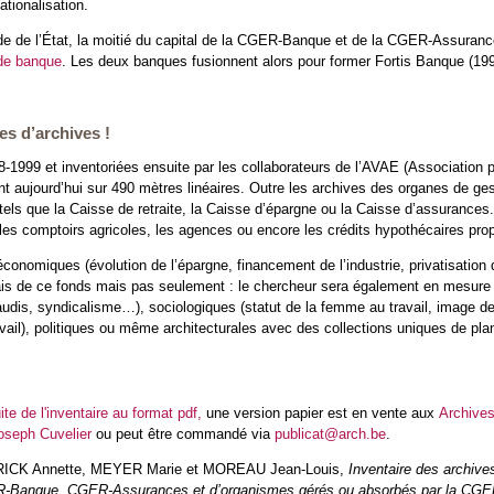
ationalisation.
e de l’État, la moitié du capital de la CGER-Banque et de la CGER-Assurances
de banque
. Les deux banques fusionnent alors pour former Fortis Banque (199
es d’archives !
999 et inventoriées ensuite par les collaborateurs de l’AVAE (Association po
t aujourd’hui sur 490 mètres linéaires. Outre les archives des organes de ge
s tels que la Caisse de retraite, la Caisse d’épargne ou la Caisse d’assurance
 les comptoirs agricoles, les agences ou encore les crédits hypothécaires pr
conomiques (évolution de l’épargne, financement de l’industrie, privatisatio
biais de ce fonds mais pas seulement : le chercheur sera également en mesure
 taudis, syndicalisme…), sociologiques (statut de la femme au travail, image d
avail), politiques ou même architecturales avec des collections uniques de pla
ite de l'inventaire au format pdf,
une version papier est en vente aux
Archive
oseph Cuvelier
ou peut être commandé via
publicat@arch.be
.
ICK Annette, MEYER Marie et MOREAU Jean-Louis,
Inventaire des archive
Banque, CGER-Assurances et d’organismes gérés ou absorbés par la CGER