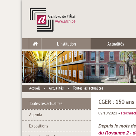
L'institution
Actualités
Accueil
>
Actualités
>
Toutes les actualités
CGER : 150 ans 
Toutes les actualités
-
09/10/2023
Recherc
Agenda
Expositions
Depuis le mois de
du Royaume 2 - d