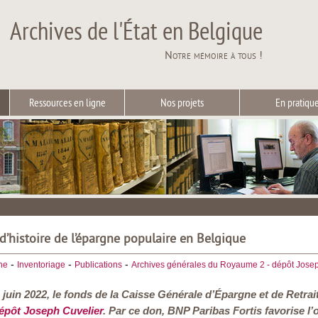
Archives de l'État en Belgique
Notre mémoire à tous !
Ressources en ligne
Nos projets
En pratiqu
d’histoire de l’épargne populaire en Belgique
-
-
-
he
Inventoriage
Publications
Archives générales du Royaume 2 - dépôt Josep
 juin 2022, le fonds de la Caisse Générale d’Épargne et de Retrai
épôt Joseph Cuvelier
. Par ce don, BNP Paribas Fortis favorise l’