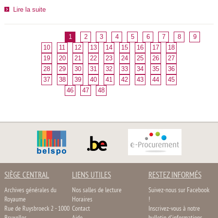
Lire la suite
1
2
3
4
5
6
7
8
9
10
11
12
13
14
15
16
17
18
19
20
21
22
23
24
25
26
27
28
29
30
31
32
33
34
35
36
37
38
39
40
41
42
43
44
45
46
47
48
SIÈGE CENTRAL
LIENS UTILES
RESTEZ INFORMÉS
Archives générales du
Nos salles de lecture
Suivez-nous sur Facebook
Royaume
Horaires
!
Rue de Ruysbroeck 2 - 1000
Contact
Inscrivez-vous à notre