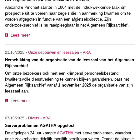
Alexandre Pinchart startte in 1864 met de indrukwekkende taak om
prospectie uit te voeren naar zegels die in aanmerking kwamen om te
worden afgegoten in functie van een afgietselcollectie. Zijn
onderzoeksarchief is nu raadpleegbaar in het Algemeen Rijksarchief.
Lees meer
-
-
21/10/2025
Onze gebouwen en leeszalen
ARA
Herschikking van de organisatie van de leeszaal van het Algemeen
Rijksarchief
Om onze bezoekers ook met een krimpend personeelsbestand
kwaliteitsvolle dienstverlening te kunnen blijven garanderen, past het
Algemeen Rijksarchief vanaf
1 november 2025
de organisatie van zijn
leeszaal aan.
Lees meer
-
-
07/10/2025
Divers
ARA
Serverproblemen AGATHA opgelost
De afgelopen 24 uur kampte
AGATHA
met serverproblemen, waardoor
onze zoekrobotten tijdelijk moeilijk bereikbaar waren. Omdat de situatie