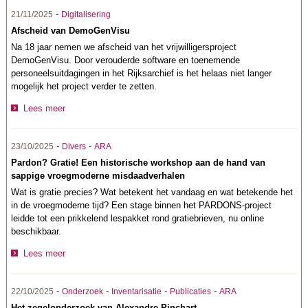
-
21/11/2025
Digitalisering
Afscheid van DemoGenVisu
Na 18 jaar nemen we afscheid van het vrijwilligersproject
DemoGenVisu. Door verouderde software en toenemende
personeelsuitdagingen in het Rijksarchief is het helaas niet langer
mogelijk het project verder te zetten.
Lees meer
-
-
23/10/2025
Divers
ARA
Pardon? Gratie! Een historische workshop aan de hand van
sappige vroegmoderne misdaadverhalen
Wat is gratie precies? Wat betekent het vandaag en wat betekende het
in de vroegmoderne tijd? Een stage binnen het PARDONS-project
leidde tot een prikkelend lespakket rond gratiebrieven, nu online
beschikbaar.
Lees meer
-
-
-
-
22/10/2025
Onderzoek
Inventarisatie
Publicaties
ARA
Het zegelonderzoek van Alexandre Pinchart