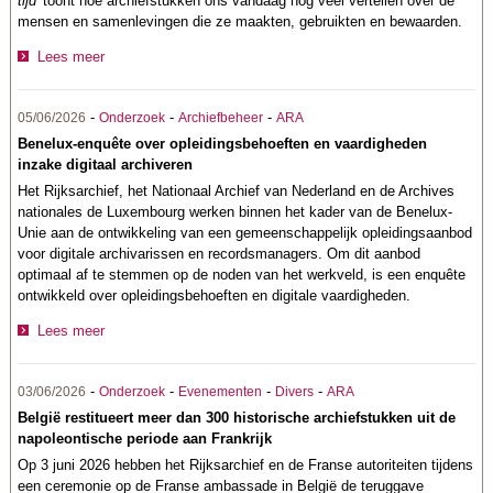
tijd'
toont hoe archiefstukken ons vandaag nog veel vertellen over de
mensen en samenlevingen die ze maakten, gebruikten en bewaarden.
Lees meer
-
-
-
05/06/2026
Onderzoek
Archiefbeheer
ARA
Benelux-enquête over opleidingsbehoeften en vaardigheden
inzake digitaal archiveren
Het Rijksarchief, het Nationaal Archief van Nederland en de Archives
nationales de Luxembourg werken binnen het kader van de Benelux-
Unie aan de ontwikkeling van een gemeenschappelijk opleidingsaanbod
voor digitale archivarissen en recordsmanagers. Om dit aanbod
optimaal af te stemmen op de noden van het werkveld, is een enquête
ontwikkeld over opleidingsbehoeften en digitale vaardigheden.
Lees meer
-
-
-
-
03/06/2026
Onderzoek
Evenementen
Divers
ARA
België restitueert meer dan 300 historische archiefstukken uit de
napoleontische periode aan Frankrijk
Op 3 juni 2026 hebben het Rijksarchief en de Franse autoriteiten tijdens
een ceremonie op de Franse ambassade in België de teruggave