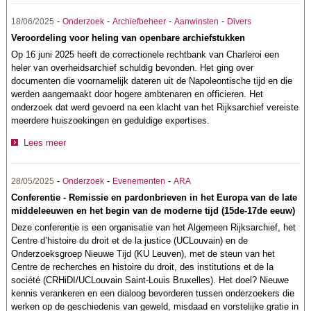
-
-
-
-
18/06/2025
Onderzoek
Archiefbeheer
Aanwinsten
Divers
Veroordeling voor heling van openbare archiefstukken
Op 16 juni 2025 heeft de correctionele rechtbank van Charleroi een
heler van overheidsarchief schuldig bevonden. Het ging over
documenten die voornamelijk dateren uit de Napoleontische tijd en die
werden aangemaakt door hogere ambtenaren en officieren. Het
onderzoek dat werd gevoerd na een klacht van het Rijksarchief vereiste
meerdere huiszoekingen en geduldige expertises.
Lees meer
-
-
-
28/05/2025
Onderzoek
Evenementen
ARA
Conferentie - Remissie en pardonbrieven in het Europa van de late
middeleeuwen en het begin van de moderne tijd (15de-17de eeuw)
Deze conferentie is een organisatie van het Algemeen Rijksarchief, het
Centre d’histoire du droit et de la justice (UCLouvain) en de
Onderzoeksgroep Nieuwe Tijd (KU Leuven), met de steun van het
Centre de recherches en histoire du droit, des institutions et de la
société (CRHiDI/UCLouvain Saint-Louis Bruxelles). Het doel? Nieuwe
kennis verankeren en een dialoog bevorderen tussen onderzoekers die
werken op de geschiedenis van geweld, misdaad en vorstelijke gratie in