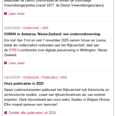
waaronder de Dienst Grensinspectie binnen de voormalige
Vreemdelingenpolitie (vanaf 1977: de Dienst Vreemdelingenzaken).
Lees meer
-
-
10/01/2026
Onderzoek
ARA
SODHA in Aotearoa, Nieuw-Zeeland: een onderzoeksverslag
Kia ora! Van 3 tot en met 7 november 2025 namen Istvan en Louise,
beide als onderzoeker verbonden aan het Rijksarchief, deel aan
de
IPRES
-conferentie over digitale preservering in Wellington, Nieuw-
Zeeland.
Lees meer
-
-
-
18/12/2025
Onderzoek
Publicaties
ARA
Onze publicaties in 2025
Naast zoekinstrumenten publiceert het Rijksarchief ook historische en
archivistische studies, zowel van rijksarchivarissen als van externe
experten. Denk bijvoorbeeld aan onze reeks
Studies in Belgian History
.
Elke maand opnieuw vers leesvoer!
Ontdek alle publicaties uit 2025