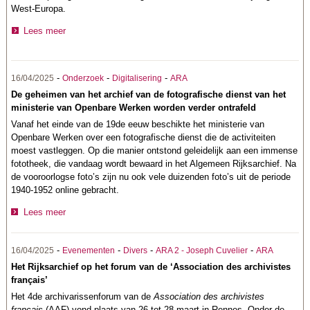
West-Europa.
Lees meer
-
-
-
16/04/2025
Onderzoek
Digitalisering
ARA
De geheimen van het archief van de fotografische dienst van het
ministerie van Openbare Werken worden verder ontrafeld
Vanaf het einde van de 19de eeuw beschikte het ministerie van
Openbare Werken over een fotografische dienst die de activiteiten
moest vastleggen. Op die manier ontstond geleidelijk aan een immense
fototheek, die vandaag wordt bewaard in het Algemeen Rijksarchief. Na
de vooroorlogse foto’s zijn nu ook vele duizenden foto’s uit de periode
1940-1952 online gebracht.
Lees meer
-
-
-
-
16/04/2025
Evenementen
Divers
ARA 2 - Joseph Cuvelier
ARA
Het Rijksarchief op het forum van de ‘Association des archivistes
français’
Het 4de archivarissenforum van de
Association des archivistes
français
(AAF) vond plaats van 26 tot 28 maart in Rennes. Onder de