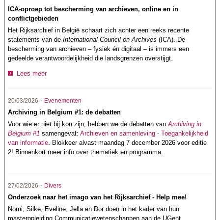
ICA-oproep tot bescherming van archieven, online en in
conflictgebieden
Het Rijksarchief in België schaart zich achter een reeks recente
statements van de
International Council on Archives
(ICA). De
bescherming van archieven – fysiek én digitaal – is immers een
gedeelde verantwoordelijkheid die landsgrenzen overstijgt.
Lees meer
-
20/03/2026
Evenementen
Archiving in Belgium #1: de debatten
Voor wie er niet bij kon zijn, hebben we de debatten van
Archiving in
Belgium #1
samengevat:
Archieven en samenleving
-
Toegankelijkheid
van informatie
. Blokkeer alvast maandag 7 december 2026 voor editie
2! Binnenkort meer info over thematiek en programma.
-
27/02/2026
Divers
Onderzoek naar het imago van het Rijksarchief - Help mee!
Nomi, Silke, Eveline, Jella en Dor doen in het kader van hun
masteropleiding Communicatiewetenschappen aan de UGent