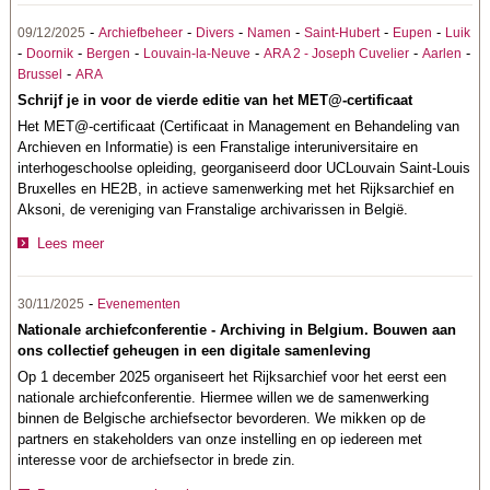
-
-
-
-
-
-
09/12/2025
Archiefbeheer
Divers
Namen
Saint-Hubert
Eupen
Luik
-
-
-
-
-
-
Doornik
Bergen
Louvain-la-Neuve
ARA 2 - Joseph Cuvelier
Aarlen
-
Brussel
ARA
Schrijf je in voor de vierde editie van het MET@-certificaat
Het MET@-certificaat (Certificaat in Management en Behandeling van
Archieven en Informatie) is een Franstalige interuniversitaire en
interhogeschoolse opleiding, georganiseerd door UCLouvain Saint-Louis
Bruxelles en HE2B, in actieve samenwerking met het Rijksarchief en
Aksoni, de vereniging van Franstalige archivarissen in België.
Lees meer
-
30/11/2025
Evenementen
Nationale archiefconferentie - Archiving in Belgium. Bouwen aan
ons collectief geheugen in een digitale samenleving
Op 1 december 2025 organiseert het Rijksarchief voor het eerst een
nationale archiefconferentie.
Hiermee willen we de samenwerking
binnen de Belgische archiefsector bevorderen. We mikken op de
partners en stakeholders van onze instelling en op iedereen met
interesse voor de archiefsector in brede zin.