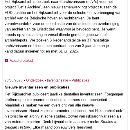
Het Rijksarchief is op zoek naar 6 archivarissen (m/v/x) voor het
project “Let’s Archive”, een nieuw samenwerkingsproject tussen de
FOD Justitie en het Rijksarchief voor de selectie en overbrenging van
archief van de Belgische hoven en rechtbanken. Je bent
verantwoordelijk voor de coördinatie van de selectie en overbrenging
van archief van de jurisdicties waarvoor je bevoegd bent. Je werkt
steeds op verplaatsing in verschillende gerechtsgebouwen of
archiefdepots. We zoeken 3 Nederlandstalige en 3 Franstalige
archivarissen en bieden een contract aan van 3 jaar. Je kan je
kandidatuur indienen tot en met 31 juli 2026.
Vacaturetekst
-
-
-
23/06/2026
Onderzoek
Inventarisatie
Publicaties
Nieuwe inventarissen en publicaties
Het Rijksarchief publiceert jaarlijks tientallen inventarissen. Toegangen
creëren op onze enorme collecties is immers een topprioriteit.
Maandelijks maken we een overzicht van alle nieuwe
inventarissen. Naast zoekinstrumenten publiceert het Rijksarchief ook
historische en archivistische studies, zowel van rijksarchivarissen als
van externe experten. Denk bijvoorbeeld aan onze reeks
Studies in
Belgian History
. Elke maand opnieuw vers leesvoer!