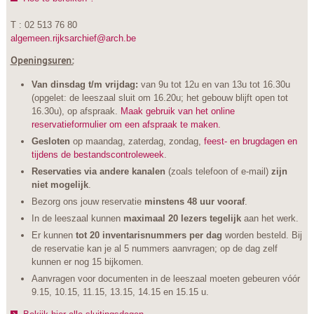
T : 02 513 76 80
algemeen.rijksarchief@arch.be
Openingsuren:
Van dinsdag t/m vrijdag:
van 9u tot 12u en van 13u tot 16.30u
(opgelet: de leeszaal sluit om 16.20u; het gebouw blijft open tot
16.30u), op afspraak.
Maak gebruik van het online
reservatieformulier om een afspraak te maken.
Gesloten
op maandag, zaterdag, zondag,
feest- en brugdagen en
tijdens de bestandscontroleweek
.
Reservaties via andere kanalen
(zoals telefoon of e-mail)
zijn
niet mogelijk
.
Bezorg ons jouw reservatie
minstens 48 uur vooraf
.
In de leeszaal kunnen
maximaal 20 lezers tegelijk
aan het werk.
Er kunnen
tot 20 inventarisnummers per dag
worden besteld. Bij
de reservatie kan je al 5 nummers aanvragen; op de dag zelf
kunnen er nog 15 bijkomen.
Aanvragen voor documenten in de leeszaal moeten gebeuren vóór
9.15, 10.15, 11.15, 13.15, 14.15 en 15.15 u.