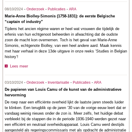
-
-
-
08/10/2024
Onderzoek
Publicaties
ARA
Marie-Anne Biolley-Simonis (1758-1831): de eerste Belgische
“captain of industry”
Tijdens het ancien régime waren er heel wat vrouwen die tijdelijk de
erfenis van hun echtgenoot beheerden in afwachting dat de oudste
zoon de macht kon overnemen. Toch is het geval van Marie-Anne
Simonis, echtgenote Biolley, van een heel andere aard. Maak kennis
met haar verhaal in deze 13de uitgave in onze reeks ‘Studies in Belgian
history’!
Lees meer
-
-
-
-
03/10/2024
Onderzoek
Inventarisatie
Publicaties
ARA
De papieren van Louis Camu of de kunst van de administratieve
hervorming
De roep naar een efficiënte overheid lijkt de laatste jaren steeds luider
te klinken. Een terugblik op de jaren ‘30 van de vorige eeuw leert dat er
vandaag weinig nieuws onder de zon is. Meer zelfs, het huidige debat
verbleekt bij de stappen die in de periode 1936-1940 werden gezet naar
een efficiënt en neutraal overheidsapparaat. Louis Camu werd destijds
aangesteld als regeringscommissaris met als opdracht de administratie