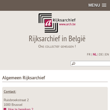
MENU
Rijksarchief in België
Ons collectief geheugen !
FR
|
NL
|
DE
|
EN
Algemeen Rijksarchief
Contact:
Ruisbroekstraat 2
1000 Brussel
Hoe te bereiken ?