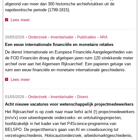
afgerond van meer dan 300 historische archiefstukken uit de
napoleontische periode (1799-1815).
Lees meer
-
-
-
-
20/05/2026
Onderzoek
Inventarisatie
Publicaties
ARA
Een eeuw internationale financiële en monetaire relaties
De dienst Internationale en Europese Financiële Aangelegenheden van
de FOD Financiën droeg de afgelopen jaren ruim 120 strekkende meter
archief over aan het Algemeen Rijksarchief. Een papieren getuige van
ruim een eeuw financiële en monetaire internationale geschiedenis.
Lees meer
-
-
-
01/05/2026
Onderzoek
Inventarisatie
Divers
Acht nieuwe vacatures voor wetenschappelijk projectmedewerkers
Het Rijksarchief is op zoek naar maar liefst acht (!) projectmedewerkers
(m/v/x) voor uiteenlopende onderzoeks- en ontsluitingsprojecten,
hoofdzakelijk in het kader van het P4Science-programma van
BELSPO. De projectthema’s gaan van AI en crowdsourcing tot
verzetsgeschiedenis, Holocaustonderzoek, arbeidsmarktgeschiedenis,