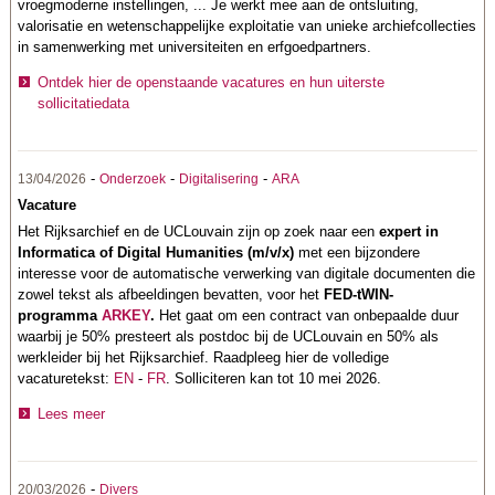
vroegmoderne instellingen, ... Je werkt mee aan de ontsluiting,
valorisatie en wetenschappelijke exploitatie van unieke archiefcollecties
in samenwerking met universiteiten en erfgoedpartners.
Ontdek hier de openstaande vacatures en hun uiterste
sollicitatiedata
-
-
-
13/04/2026
Onderzoek
Digitalisering
ARA
Vacature
Het Rijksarchief en de UCLouvain zijn op zoek naar een
expert in
Informatica of Digital Humanities (m/v/x)
met een bijzondere
interesse voor de automatische verwerking van digitale documenten die
zowel tekst als afbeeldingen bevatten, voor het
FED-tWIN-
programma
ARKEY
.
Het gaat om een contract van onbepaalde duur
waarbij je 50% presteert als postdoc bij de UCLouvain en 50% als
werkleider bij het Rijksarchief. Raadpleeg hier de volledige
vacaturetekst:
EN
-
FR
. Solliciteren kan tot 10 mei 2026.
Lees meer
-
20/03/2026
Divers