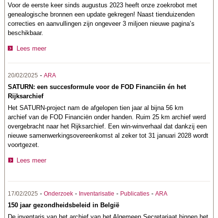
Voor de eerste keer sinds augustus 2023 heeft onze zoekrobot met
genealogische bronnen een update gekregen! Naast tienduizenden
correcties en aanvullingen zijn ongeveer 3 miljoen nieuwe pagina’s
beschikbaar.
Lees meer
-
20/02/2025
ARA
SATURN: een succesformule voor de FOD Financiën én het
Rijksarchief
Het SATURN-project nam de afgelopen tien jaar al bijna 56 km
archief van de FOD Financiën onder handen. Ruim 25 km archief werd
overgebracht naar het Rijksarchief. Een win-winverhaal dat dankzij een
nieuwe samenwerkingsovereenkomst al zeker tot 31 januari 2028 wordt
voortgezet.
Lees meer
-
-
-
-
17/02/2025
Onderzoek
Inventarisatie
Publicaties
ARA
150 jaar gezondheidsbeleid in België
De inventaris van het archief van het Algemeen Secretariaat binnen het