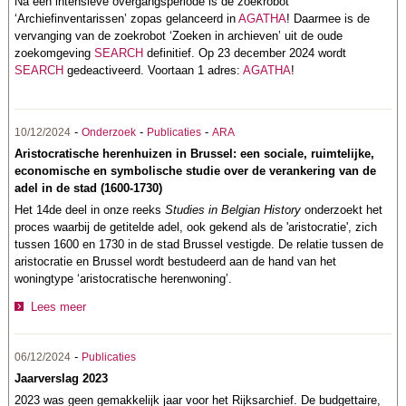
Na een intensieve overgangsperiode is de zoekrobot
‘Archiefinventarissen’ zopas gelanceerd in
AGATHA
! Daarmee is de
vervanging van de zoekrobot ‘Zoeken in archieven’ uit de oude
zoekomgeving
SEARCH
definitief. Op 23 december 2024 wordt
SEARCH
gedeactiveerd. Voortaan 1 adres:
AGATHA
!
-
-
-
10/12/2024
Onderzoek
Publicaties
ARA
Aristocratische herenhuizen in Brussel: een sociale, ruimtelijke,
economische en symbolische studie over de verankering van de
adel in de stad (1600-1730)
Het 14de deel in onze reeks
Studies in Belgian History
onderzoekt het
proces waarbij de getitelde adel, ook gekend als de 'aristocratie', zich
tussen 1600 en 1730 in de stad Brussel vestigde. De relatie tussen de
aristocratie en Brussel wordt bestudeerd aan de hand van het
woningtype ‘aristocratische herenwoning’.
Lees meer
-
06/12/2024
Publicaties
Jaarverslag 2023
2023 was geen gemakkelijk jaar voor het Rijksarchief. De budgettaire,