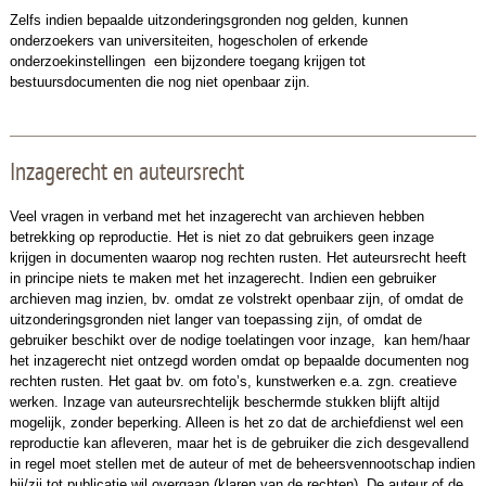
Zelfs indien bepaalde uitzonderingsgronden nog gelden, kunnen
onderzoekers van universiteiten, hogescholen of erkende
onderzoekinstellingen een bijzondere toegang krijgen tot
bestuursdocumenten die nog niet openbaar zijn.
Inzagerecht en auteursrecht
Veel vragen in verband met het inzagerecht van archieven hebben
betrekking op reproductie. Het is niet zo dat gebruikers geen inzage
krijgen in documenten waarop nog rechten rusten. Het auteursrecht heeft
in principe niets te maken met het inzagerecht. Indien een gebruiker
archieven mag inzien, bv. omdat ze volstrekt openbaar zijn, of omdat de
uitzonderingsgronden niet langer van toepassing zijn, of omdat de
gebruiker beschikt over de nodige toelatingen voor inzage, kan hem/haar
het inzagerecht niet ontzegd worden omdat op bepaalde documenten nog
rechten rusten. Het gaat bv. om foto’s, kunstwerken e.a. zgn. creatieve
werken. Inzage van auteursrechtelijk beschermde stukken blijft altijd
mogelijk, zonder beperking. Alleen is het zo dat de archiefdienst wel een
reproductie kan afleveren, maar het is de gebruiker die zich desgevallend
in regel moet stellen met de auteur of met de beheersvennootschap indien
hij/zij tot publicatie wil overgaan (klaren van de rechten). De auteur of de