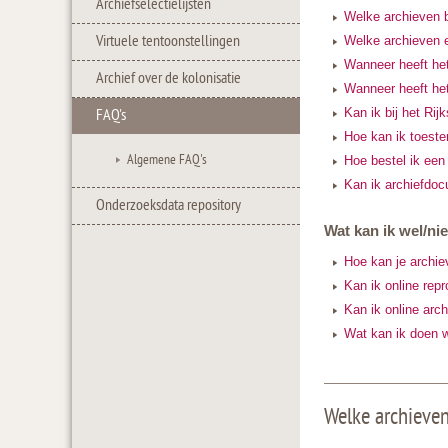
Archiefselectielijsten
Welke archieven b
Virtuele tentoonstellingen
Welke archieven e
Wanneer heeft he
Archief over de kolonisatie
Wanneer heeft he
Kan ik bij het Ri
FAQ's
Hoe kan ik toeste
Algemene FAQ's
Hoe bestel ik een
Kan ik archiefdoc
Onderzoeksdata repository
Wat kan ik wel/nie
Hoe kan je archie
Kan ik online rep
Kan ik online arc
Wat kan ik doen 
Welke archieven