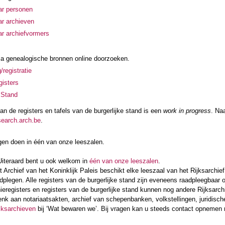
ar personen
r archieven
r archiefvormers
a genealogische bronnen online doorzoeken.
/registratie
gisters
e Stand
n de registers en tafels van de burgerlijke stand is een
work in progress
. Na
search.arch.be
.
en doen in één van onze leeszalen.
Uiteraard bent u ook welkom in
één van onze leeszalen
.
 Archief van het Koninklijk Paleis beschikt elke leeszaal van het Rijksarchi
plegen. Alle registers van de burgerlijke stand zijn eveneens raadpleegbaar o
ieregisters en registers van de burgerlijke stand kunnen nog andere Rijksarch
nk aan notariaatsakten, archief van schepenbanken, volkstellingen, juridisc
ijksarchieven
bij ‘Wat bewaren we’. Bij vragen kan u steeds contact opnemen m