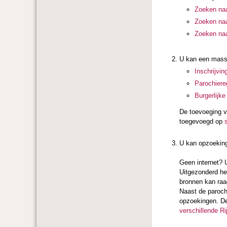
Zoeken na
Zoeken naa
Zoeken naa
U kan een mass
Inschrijving
Parochiere
Burgerlijk
De toevoeging va
toegevoegd op
U kan opzoeking
Geen internet? 
Uitgezonderd het
bronnen kan raad
Naast de paroch
opzoekingen. De
verschillende R