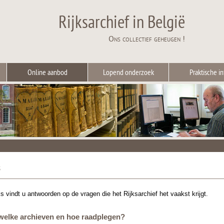
Rijksarchief in België
Ons collectief geheugen !
Online aanbod
Lopend onderzoek
Praktische in
s
s vindt u antwoorden op de vragen die het Rijksarchief het vaakst krijgt.
 welke archieven en hoe raadplegen?