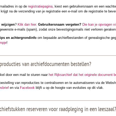
-mailadres in op de
registratiepagina,
kiest een gebruikersnaam en een wachtwo
e krijgt na de verzending van je registratie een e-mail om de registratie te be
 wijzigen
?
Klik dan hier.
Gebruikersnaam vergeten?
Die kan je opvragen v
ngewenste e-mails (spam), zodat onze bevestigingsmails niet verloren geraken
tips en achtergrondinfo
om bepaalde archiefbestanden of genealogische gege
lmpje
!
eproducties van archiefdocumenten bestellen?
kel door een mail te sturen naar
het Rijksarchief dat het originele document 
estelling van reproducties te centraliseren en te automatiseren via de Websh
sbrief
en via
Facebook
blijft u op de hoogte van evoluties op dit vlak.
rchiefstukken reserveren voor raadpleging in een leeszaal