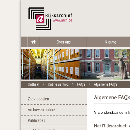
Over ons
Nieuws
Onthaal
>
Online aanbod
>
FAQ's
>
Algemene FAQ's
Algemene FAQ'
Zoekrobotten
Archieven online
Via onderstaande link
Publicaties
Het Rijksarchief: