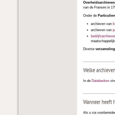
Overheidsarchieven
van de Fransen in 17
Onder de
Particulie
archieven van
k
archieven van
p
bedrijfsarchiev
maatschappelijk
Diverse
verzamelin
Welke archieven
In de
Databanken
vin
Wanneer heeft h
Als u via voorbereid