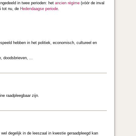
ngedeeld in twee perioden: het
ancien régime
(vóór de inval
5 tot nu, de
Hedendaagse periode
.
espeeld hebben in het politiek, economisch, cultureel en
, doodsbrieven, ...
ne raadpleegbaar zijn.
wel degelijk in de leeszaal in kwestie geraadpleegd kan