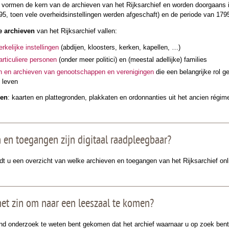
vormen de kern van de archieven van het Rijksarchief en worden doorgaans i
95, toen vele overheidsinstellingen werden afgeschaft) en de periode van 179
re archieven
van het Rijksarchief vallen:
erkelijke instellingen
(abdijen, kloosters, kerken, kapellen, …)
articuliere personen
(onder meer politici) en (meestal adellijke) families
en en archieven van genootschappen en verenigingen
die een belangrijke rol g
 leven
gen
: kaarten en plattegronden, plakkaten en ordonnanties uit het ancien régime
 en toegangen zijn digitaal raadpleegbaar?
dt u een overzicht van welke archieven en toegangen van het Rijksarchief onli
et zin om naar een leeszaal te komen?
end onderzoek te weten bent gekomen dat het archief waarnaar u op zoek bent 