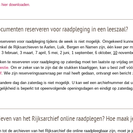
n hier downloaden.
ocumenten reserveren voor raadpleging in een leeszaal?
serveren voor raadpleging tijdens de week is niet mogelijk. Omgekeerd kunn
 enkel de Rijksarchieven te Aarlen, Luik, Bergen en Namen zijn, één keer per
3 februari, 3 maart, 7 april, 5 mei, 2 juni, 1
september, 6 oktober,
10
november
en te reserveren voor raadpleging op zaterdag moet ten laatste op vrijdag o
estie
. Om er zeker van te zijn dat de stukken klaarliggen, kan u best zelf vó
f
. Wie zijn reser­verings­aanvraag per mail heeft gedaan, ontvangt een beric
andere dag dan zaterdag is niet mogelijk. U kan wel een archiefnummer dat u
ogelijkheid is beperkt tot opeenvolgende openings­dagen en eindigt op zaterd
ieven van het Rijksarchief online raadplegen? Hoe maak j
 tot de archieven van het Rijksarchief die online raadpleegbaar zijn, moet je 