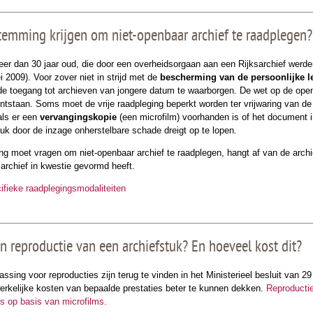
temming krijgen om niet-openbaar archief te raadplegen?
eer dan 30 jaar oud, die door een overheidsorgaan aan een Rijksarchief werd
i 2009). Voor zover niet in strijd met de
bescherming van de persoonlijke l
de toegang tot archieven van jongere datum te waarborgen. De wet op de op
ntstaan. Soms moet de vrije raadpleging beperkt worden ter vrijwaring van de
als er een
vervangingskopie
(een microfilm) voorhanden is of het document 
uk door de inzage onherstelbare schade dreigt op te lopen.
g moet vragen om niet-openbaar archief te raadplegen, hangt af van de archi
t archief in kwestie gevormd heeft.
cifieke raadplegingsmodaliteiten
en reproductie van een archiefstuk? En hoeveel kost dit?
ssing voor reproducties zijn terug te vinden in het Ministerieel besluit van 2
rkelijke kosten van bepaalde prestaties beter te kunnen dekken.
Reproductie
s op basis van microfilms.