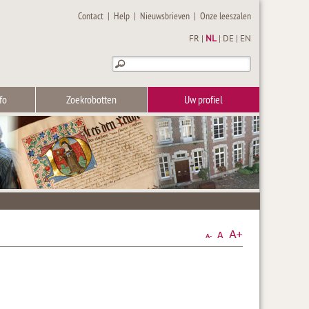
Contact
|
Help
|
Nieuwsbrieven
|
Onze leeszalen
FR
|
NL
|
DE
|
EN
fo
Zoekrobotten
Uw profiel