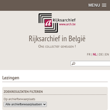
MENU
Rijksarchief in België
Ons collectief geheugen !
FR
|
NL
|
DE
|
EN
Lezingen
ZOEKRESULTATEN FILTEREN
Op archiefbewaarplaats