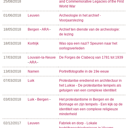
25/08/2018
and Commemorative Legacies of the First
World War
01/06/2018
Leuven
Archeologie in het archief -
Voorjaarslezing
18/05/2018
Bergen
-
ARA
-
Archief ten dienste van de archeologie:
de lezing
18/03/2018
Kortrijk
Was opa een nazi? Speuren naar het
oorlogsverleden
17/03/2018
Louvain-la-Neuve
De Forges de Clabecq van 1781 tot 1939
-
ARA
-
13/03/2018
Namen
Portretfotografie in de 19e eeuw
07/03/2018
Luik
Protestantse eredienst en architectuur in
het Luikse - De protestantse tempels als
getuigen van een complexe identiteit
03/03/2018
Luik
-
Bergen
-
Het protestantisme in Bergen en de
Borinage en zijn tempels - Een kijk op de
identiteit van een complexe religieuze
minderheid
02/12/2017
Leuven
Fabriek en dorp - Lokale