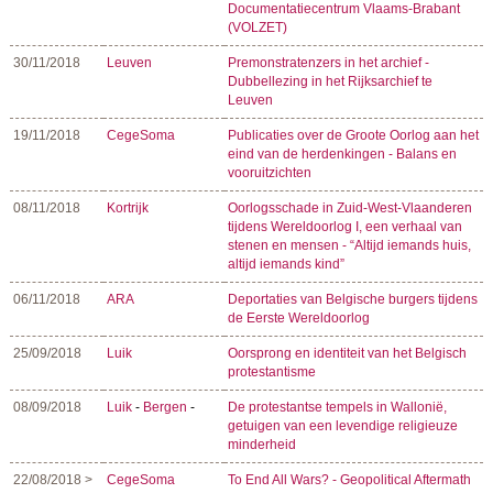
Documentatiecentrum Vlaams-Brabant
(VOLZET)
30/11/2018
Leuven
Premonstratenzers in het archief -
Dubbellezing in het Rijksarchief te
Leuven
19/11/2018
CegeSoma
Publicaties over de Groote Oorlog aan het
eind van de herdenkingen - Balans en
vooruitzichten
08/11/2018
Kortrijk
Oorlogsschade in Zuid-West-Vlaanderen
tijdens Wereldoorlog I, een verhaal van
stenen en mensen - “Altijd iemands huis,
altijd iemands kind”
06/11/2018
ARA
Deportaties van Belgische burgers tijdens
de Eerste Wereldoorlog
25/09/2018
Luik
Oorsprong en identiteit van het Belgisch
protestantisme
08/09/2018
Luik
-
Bergen
-
De protestantse tempels in Wallonië,
getuigen van een levendige religieuze
minderheid
22/08/2018 >
CegeSoma
To End All Wars? - Geopolitical Aftermath