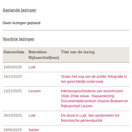
Geplande lezingen
Geen lezingen gepland
Voorbije lezingen
Datum/data
Betrokken
Titel van de lezing
Rijksarchief(ven)
19/03/2026
Luik
16/12/2025
Onder het oog van de politie: fotografie in
het gerechtelijk onderzoek
13/12/2025
Leuven
Interieurgeschiedenis van woonhuizen
16de-20ste eeuw - Najaarslezing
Documentatiecentrum Vlaams-Brabant en
Rijksarchief Leuven
30/10/2025
Luik
De dood in Luik. Van epidemieën tot
forensische geneeskunde
19/06/2025
Aarlen