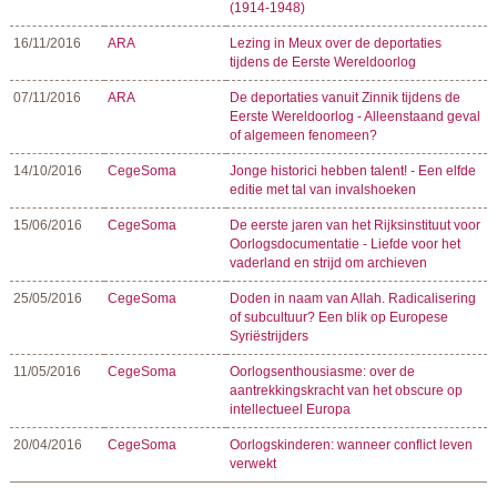
(1914-1948)
16/11/2016
ARA
Lezing in Meux over de deportaties
tijdens de Eerste Wereldoorlog
07/11/2016
ARA
De deportaties vanuit Zinnik tijdens de
Eerste Wereldoorlog - Alleenstaand geval
of algemeen fenomeen?
14/10/2016
CegeSoma
Jonge historici hebben talent! - Een elfde
editie met tal van invalshoeken
15/06/2016
CegeSoma
De eerste jaren van het Rijksinstituut voor
Oorlogsdocumentatie - Liefde voor het
vaderland en strijd om archieven
25/05/2016
CegeSoma
Doden in naam van Allah. Radicalisering
of subcultuur? Een blik op Europese
Syriëstrijders
11/05/2016
CegeSoma
Oorlogsenthousiasme: over de
aantrekkingskracht van het obscure op
intellectueel Europa
20/04/2016
CegeSoma
Oorlogskinderen: wanneer conflict leven
verwekt