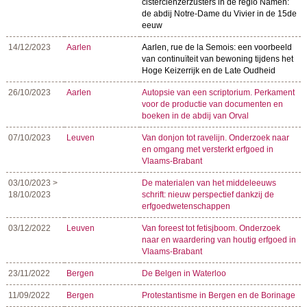
cisterciënzerzusters in de regio Namen:
de abdij Notre-Dame du Vivier in de 15de
eeuw
14/12/2023
Aarlen
Aarlen, rue de la Semois: een voorbeeld
van continuïteit van bewoning tijdens het
Hoge Keizerrijk en de Late Oudheid
26/10/2023
Aarlen
Autopsie van een scriptorium. Perkament
voor de productie van documenten en
boeken in de abdij van Orval
07/10/2023
Leuven
Van donjon tot ravelijn. Onderzoek naar
en omgang met versterkt erfgoed in
Vlaams-Brabant
03/10/2023 >
De materialen van het middeleeuws
18/10/2023
schrift: nieuw perspectief dankzij de
erfgoedwetenschappen
03/12/2022
Leuven
Van foreest tot fetisjboom. Onderzoek
naar en waardering van houtig erfgoed in
Vlaams-Brabant
23/11/2022
Bergen
De Belgen in Waterloo
11/09/2022
Bergen
Protestantisme in Bergen en de Borinage