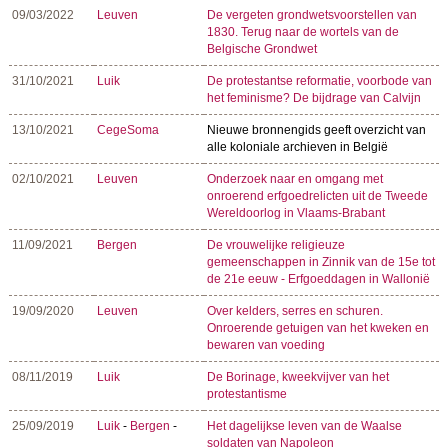
09/03/2022
Leuven
De vergeten grondwetsvoorstellen van
1830. Terug naar de wortels van de
Belgische Grondwet
31/10/2021
Luik
De protestantse reformatie, voorbode van
het feminisme? De bijdrage van Calvijn
13/10/2021
CegeSoma
Nieuwe bronnengids geeft overzicht van
alle koloniale archieven in België
02/10/2021
Leuven
Onderzoek naar en omgang met
onroerend erfgoedrelicten uit de Tweede
Wereldoorlog in Vlaams-Brabant
11/09/2021
Bergen
De vrouwelijke religieuze
gemeenschappen in Zinnik van de 15e tot
de 21e eeuw - Erfgoeddagen in Wallonië
19/09/2020
Leuven
Over kelders, serres en schuren.
Onroerende getuigen van het kweken en
bewaren van voeding
08/11/2019
Luik
De Borinage, kweekvijver van het
protestantisme
25/09/2019
Luik
-
Bergen
-
Het dagelijkse leven van de Waalse
soldaten van Napoleon