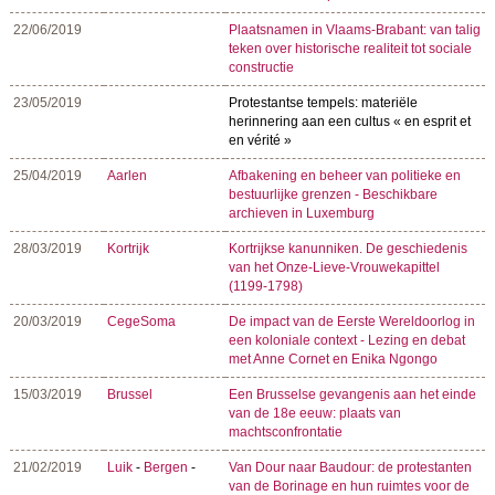
22/06/2019
Plaatsnamen in Vlaams-Brabant: van talig
teken over historische realiteit tot sociale
constructie
23/05/2019
Protestantse tempels: materiële
herinnering aan een cultus « en esprit et
en vérité »
25/04/2019
Aarlen
Afbakening en beheer van politieke en
bestuurlijke grenzen - Beschikbare
archieven in Luxemburg
28/03/2019
Kortrijk
Kortrijkse kanunniken. De geschiedenis
van het Onze-Lieve-Vrouwekapittel
(1199-1798)
20/03/2019
CegeSoma
De impact van de Eerste Wereldoorlog in
een koloniale context - Lezing en debat
met Anne Cornet en Enika Ngongo
15/03/2019
Brussel
Een Brusselse gevangenis aan het einde
van de 18e eeuw: plaats van
machtsconfrontatie
21/02/2019
Luik
-
Bergen
-
Van Dour naar Baudour: de protestanten
van de Borinage en hun ruimtes voor de