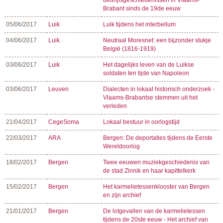
bedrijfsgeschiedenissen in Vlaams-
Brabant sinds de 19de eeuw
05/06/2017
Luik
Luik tijdens het interbellum
04/06/2017
Luik
Neutraal Moresnet: een bijzonder stukje
België (1816-1919)
03/06/2017
Luik
Het dagelijks leven van de Luikse
soldaten ten tijde van Napoleon
03/06/2017
Leuven
Dialecten in lokaal historisch onderzoek -
Vlaams-Brabantse stemmen uit het
verleden
21/04/2017
CegeSoma
Lokaal bestuur in oorlogstijd
22/03/2017
ARA
Bergen: De deportaties tijdens de Eerste
Wereldoorlog
18/02/2017
Bergen
Twee eeuwen muziekgeschiedenis van
de stad Zinnik en haar kapittelkerk
15/02/2017
Bergen
Het karmelietessenklooster van Bergen
en zijn archief
21/01/2017
Bergen
De lotgevallen van de karmelietessen
tijdens de 20ste eeuw - Het archief van