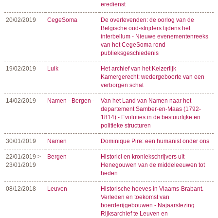
eredienst
20/02/2019
CegeSoma
De overlevenden: de oorlog van de
Belgische oud-strijders tijdens het
interbellum - Nieuwe evenementenreeks
van het CegeSoma rond
publieksgeschiedenis
19/02/2019
Luik
Het archief van het Keizerlijk
Kamergerecht: wedergeboorte van een
verborgen schat
14/02/2019
Namen
-
Bergen
-
Van het Land van Namen naar het
departement Samber-en-Maas (1792-
1814) - Evoluties in de bestuurlijke en
politieke structuren
30/01/2019
Namen
Dominique Pire: een humanist onder ons
22/01/2019 >
Bergen
Historici en kroniekschrijvers uit
23/01/2019
Henegouwen van de middeleeuwen tot
heden
08/12/2018
Leuven
Historische hoeves in Vlaams-Brabant.
Verleden en toekomst van
boerderijgebouwen - Najaarslezing
Rijksarchief te Leuven en