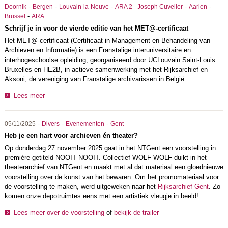
-
-
-
-
-
Doornik
Bergen
Louvain-la-Neuve
ARA 2 - Joseph Cuvelier
Aarlen
-
Brussel
ARA
Schrijf je in voor de vierde editie van het MET@-certificaat
Het MET@-certificaat (Certificaat in Management en Behandeling van
Archieven en Informatie) is een Franstalige interuniversitaire en
interhogeschoolse opleiding, georganiseerd door UCLouvain Saint-Louis
Bruxelles en HE2B, in actieve samenwerking met het Rijksarchief en
Aksoni, de vereniging van Franstalige archivarissen in België.
Lees meer
-
-
-
05/11/2025
Divers
Evenementen
Gent
Heb je een hart voor archieven én theater?
Op donderdag 27 november 2025 gaat in het NTGent een voorstelling in
première getiteld NOOIT NOOIT. Collectief WOLF WOLF duikt in het
theaterarchief van NTGent en maakt met al dat materiaal een gloednieuwe
voorstelling over de kunst van het bewaren. Om het promomateriaal voor
de voorstelling te maken, werd uitgeweken naar het
Rijksarchief Gent
. Zo
komen onze depotruimtes eens met een artistiek vleugje in beeld!
Lees meer over de voorstelling
of
bekijk de trailer