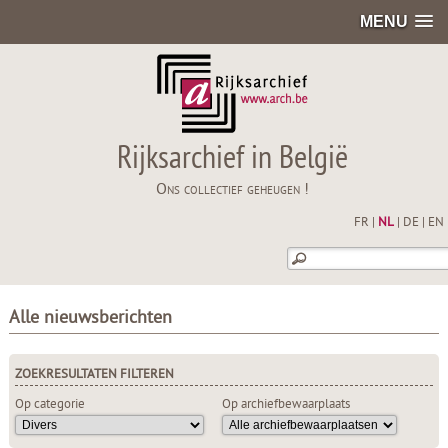
MENU
Rijksarchief in België
Ons collectief geheugen !
FR
|
NL
|
DE
|
EN
Alle nieuwsberichten
ZOEKRESULTATEN FILTEREN
Op categorie
Op archiefbewaarplaats