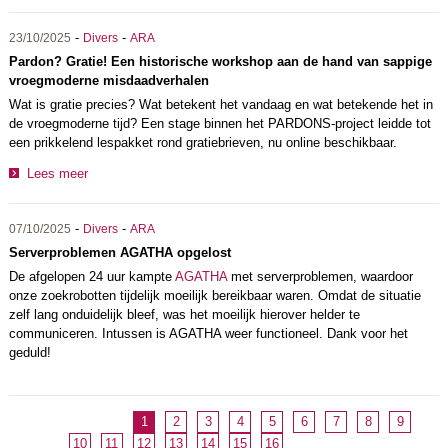
-
-
23/10/2025
Divers
ARA
Pardon? Gratie! Een historische workshop aan de hand van sappige
vroegmoderne misdaadverhalen
Wat is gratie precies? Wat betekent het vandaag en wat betekende het in
de vroegmoderne tijd? Een stage binnen het PARDONS-project leidde tot
een prikkelend lespakket rond gratiebrieven, nu online beschikbaar.
Lees meer
-
-
07/10/2025
Divers
ARA
Serverproblemen AGATHA opgelost
De afgelopen 24 uur kampte
AGATHA
met serverproblemen, waardoor
onze zoekrobotten tijdelijk moeilijk bereikbaar waren. Omdat de situatie
zelf lang onduidelijk bleef, was het moeilijk hierover helder te
communiceren. Intussen is AGATHA weer functioneel. Dank voor het
geduld!
1
2
3
4
5
6
7
8
9
10
11
12
13
14
15
16