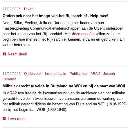
-
27/02/2026
Divers
Onderzoek naar het imago van het Rijksarchief - Help mee!
Nomi, Silke, Eveline, Jella en Dor doen in het kader van hun
masteropleiding Communicatiewetenschappen aan de UGent onderzoek
naar het imago van het Rijksarchief. Met
deze enquête
willen ze beter
begrijpen hoe mensen het Rijksarchief kennen, ervaren en gebruiken. En
wat er beter kan.
Neem deel!
-
-
-
-
17/02/2026
Onderzoek
Inventarisatie
Publicaties
ARA 2 - Joseph
Cuvelier
Militair gerecht te velde in Duitsland na WOI en bij de start van WOII
In
ARA2
resulteerde de inventarisering van de archieven van het militaire
gerecht te velde in twee nieuwe inventarissen. Ze tonen de werking van
het militair gerecht tijdens de bezetting van Duitsland na WOI (1918-1929)
en bij het begin van WOII (1939-1940).
Lees meer