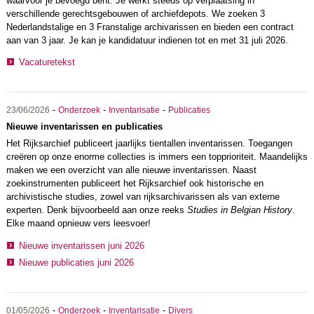
waarvoor je bevoegd bent. Je werkt steeds op verplaatsing in
verschillende gerechtsgebouwen of archiefdepots. We zoeken 3
Nederlandstalige en 3 Franstalige archivarissen en bieden een contract
aan van 3 jaar. Je kan je kandidatuur indienen tot en met 31 juli 2026.
Vacaturetekst
-
-
-
23/06/2026
Onderzoek
Inventarisatie
Publicaties
Nieuwe inventarissen en publicaties
Het Rijksarchief publiceert jaarlijks tientallen inventarissen. Toegangen
creëren op onze enorme collecties is immers een topprioriteit. Maandelijks
maken we een overzicht van alle nieuwe inventarissen. Naast
zoekinstrumenten publiceert het Rijksarchief ook historische en
archivistische studies, zowel van rijksarchivarissen als van externe
experten. Denk bijvoorbeeld aan onze reeks
Studies in Belgian History
.
Elke maand opnieuw vers leesvoer!
Nieuwe inventarissen juni 2026
Nieuwe publicaties juni 2026
-
-
-
01/05/2026
Onderzoek
Inventarisatie
Divers