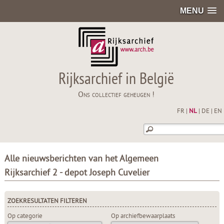
MENU
Rijksarchief in België
Ons collectief geheugen !
FR
|
NL
|
DE
|
EN
Alle nieuwsberichten van het Algemeen
Rijksarchief 2 - depot Joseph Cuvelier
ZOEKRESULTATEN FILTEREN
Op categorie
Op archiefbewaarplaats