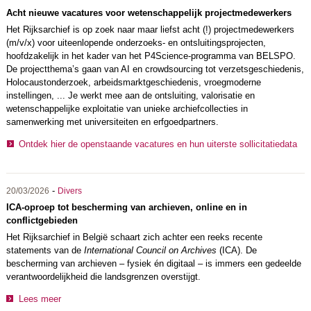
Acht nieuwe vacatures voor wetenschappelijk projectmedewerkers
Het Rijksarchief is op zoek naar maar liefst acht (!) projectmedewerkers
(m/v/x) voor uiteenlopende onderzoeks- en ontsluitingsprojecten,
hoofdzakelijk in het kader van het P4Science-programma van BELSPO.
De projectthema’s gaan van AI en crowdsourcing tot verzetsgeschiedenis,
Holocaustonderzoek, arbeidsmarktgeschiedenis, vroegmoderne
instellingen, ... Je werkt mee aan de ontsluiting, valorisatie en
wetenschappelijke exploitatie van unieke archiefcollecties in
samenwerking met universiteiten en erfgoedpartners.
Ontdek hier de openstaande vacatures en hun uiterste sollicitatiedata
-
20/03/2026
Divers
ICA-oproep tot bescherming van archieven, online en in
conflictgebieden
Het Rijksarchief in België schaart zich achter een reeks recente
statements van de
International Council on Archives
(ICA). De
bescherming van archieven – fysiek én digitaal – is immers een gedeelde
verantwoordelijkheid die landsgrenzen overstijgt.
Lees meer