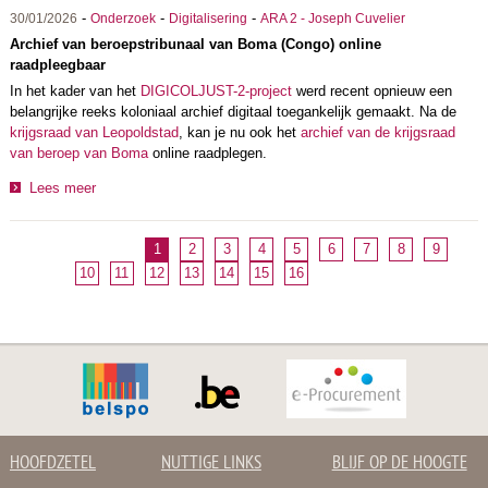
-
-
-
30/01/2026
Onderzoek
Digitalisering
ARA 2 - Joseph Cuvelier
Archief van beroepstribunaal van Boma (Congo) online
raadpleegbaar
In het kader van het
DIGICOLJUST-2-project
werd recent opnieuw een
belangrijke reeks koloniaal archief digitaal toegankelijk gemaakt. Na de
krijgsraad van Leopoldstad
, kan je nu ook het
archief van de krijgsraad
van beroep van Boma
online raadplegen.
Lees meer
1
2
3
4
5
6
7
8
9
10
11
12
13
14
15
16
HOOFDZETEL
NUTTIGE LINKS
BLIJF OP DE HOOGTE