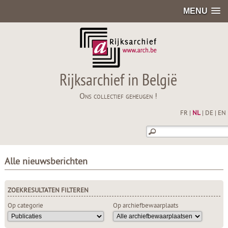
MENU
Rijksarchief in België
Ons collectief geheugen !
FR
|
NL
|
DE
|
EN
Alle nieuwsberichten
ZOEKRESULTATEN FILTEREN
Op categorie
Op archiefbewaarplaats