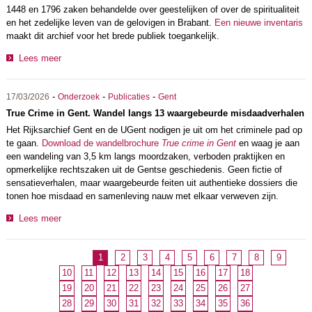
1448 en 1796 zaken behandelde over geestelijken of over de spiritualiteit
en het zedelijke leven van de gelovigen in Brabant.
Een nieuwe inventaris
maakt dit archief voor het brede publiek toegankelijk.
Lees meer
-
-
-
17/03/2026
Onderzoek
Publicaties
Gent
True Crime in Gent. Wandel langs 13 waargebeurde misdaadverhalen
Het Rijksarchief Gent en de UGent nodigen je uit om het criminele pad op
te gaan.
Download de wandelbrochure
True crime in Gent
en waag je aan
een wandeling van 3,5 km langs moordzaken, verboden praktijken en
opmerkelijke rechtszaken uit de Gentse geschiedenis. Geen fictie of
sensatieverhalen, maar waargebeurde feiten uit authentieke dossiers die
tonen hoe misdaad en samenleving nauw met elkaar verweven zijn.
Lees meer
1
2
3
4
5
6
7
8
9
10
11
12
13
14
15
16
17
18
19
20
21
22
23
24
25
26
27
28
29
30
31
32
33
34
35
36