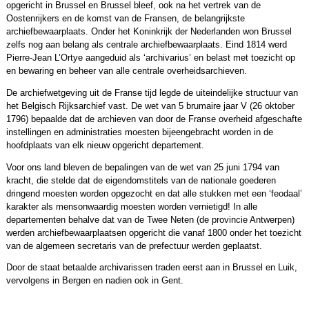
opgericht in Brussel en Brussel bleef, ook na het vertrek van de
Oostenrijkers en de komst van de Fransen, de belangrijkste
archiefbewaarplaats. Onder het Koninkrijk der Nederlanden won Brussel
zelfs nog aan belang als centrale archiefbewaarplaats. Eind 1814 werd
Pierre-Jean L’Ortye aangeduid als ‘archivarius’ en belast met toezicht op
en bewaring en beheer van alle centrale overheidsarchieven.
De archiefwetgeving uit de Franse tijd legde de uiteindelijke structuur van
het Belgisch Rijksarchief vast. De wet van 5 brumaire jaar V (26 oktober
1796) bepaalde dat de archieven van door de Franse overheid afgeschafte
instellingen en administraties moesten bijeengebracht worden in de
hoofdplaats van elk nieuw opgericht departement.
Voor ons land bleven de bepalingen van de wet van 25 juni 1794 van
kracht, die stelde dat de eigendomstitels van de nationale goederen
dringend moesten worden opgezocht en dat alle stukken met een ‘feodaal’
karakter als mensonwaardig moesten worden vernietigd! In alle
departementen behalve dat van de Twee Neten (de provincie Antwerpen)
werden archiefbewaarplaatsen opgericht die vanaf 1800 onder het toezicht
van de algemeen secretaris van de prefectuur werden geplaatst.
Door de staat betaalde archivarissen traden eerst aan in Brussel en Luik,
vervolgens in Bergen en nadien ook in Gent.