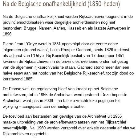
Na de Belgische onafhankelijkheid (1830-heden)
Na de Belgische onafhankelijkheid werden Rijksarchieven opgericht in de
provinciehoofdplaatsen waar dergelijke archiefdiensten nog niet
bestonden: Brugge, Namen, Aarlen, Hasselt en als laatste Antwerpen in
1896.
Pierre-Jean L’Ortye werd in 1831 opgevolgd door de eerste echte
‘algemeen rijksarchivaris’, Louis-Prosper Gachard, sinds 1826 in dienst
als adjunct van L’Ortye. Bij Koninklijk besluit van 17 december 1851
kwamen de Rijksarchieven in de provincies eveneens onder het gezag
van de algemeen rijksarchivaris te staan. Gachard stond meer dan een
halve eeuw aan het hoofd van het Belgische Rijksarchief, tot zijn dood op
kerstavond 1885!
De Franse wet- en regelgeving bleef van kracht op het Belgische
archiefwezen, tot in 1955 de Archiefwet werd gestemd. Deze beperkte
Archiefwet werd pas in 2009 – na talloze vruchteloze pogingen tot
wijziging – aangepast aan de huidige situatie.
De toevloed aan bestanden ten gevolge van de Archiefwet uit 1955
maakte uitbreiding van de archiefbewaarplaatsen van het Rijksarchief
onvermijdelijk. Na 1960 werden verspreid over enkele decennia elf nieuwe
Rijksarchieven opgericht: