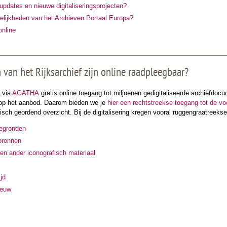
updates en nieuwe digitaliseringsprojecten?
elijkheden van het Archieven Portaal Europa?
online
 van het Rijksarchief zijn online raadpleegbaar?
t via
AGATHA
gratis online toegang tot miljoenen gedigitaliseerde archiefdoc
n op het aanbod. Daarom bieden we je
hier een rechtstreekse toegang tot de v
sch geordend overzicht. Bij de digitalisering kregen vooral ruggengraatreeks
tegronden
bronnen
 en ander iconografisch materiaal
jd
eeuw