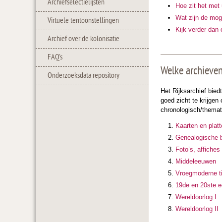
Archiefselectielijsten
Hoe zit het met 
Wat zijn de mog
Virtuele tentoonstellingen
Kijk verder dan 
Archief over de kolonisatie
FAQ's
Welke archieven
Onderzoeksdata repository
Het Rijksarchief bied
goed zicht te krijge
chronologisch/themati
Kaarten en plat
Genealogische 
Foto’s, affiches
Middeleeuwen
Vroegmoderne ti
19de en 20ste 
Wereldoorlog I
Wereldoorlog II