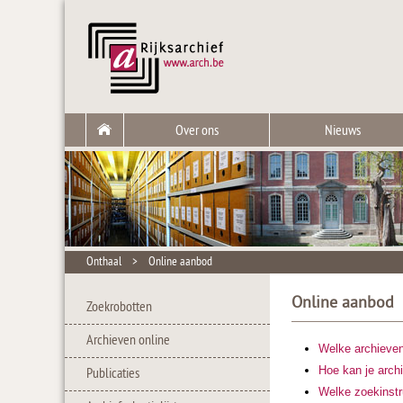
Over ons
Nieuws
Onthaal
>
Online aanbod
Online aanbod
Zoekrobotten
Archieven online
Welke archieven 
Hoe kan je arch
Publicaties
Welke zoekinstr