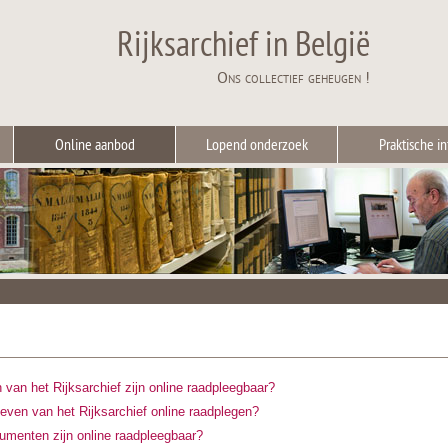
Rijksarchief in België
Ons collectief geheugen !
Online aanbod
Lopend onderzoek
Praktische in
van het Rijksarchief zijn online raadpleegbaar?
ieven van het Rijksarchief online raadplegen?
umenten zijn online raadpleegbaar?