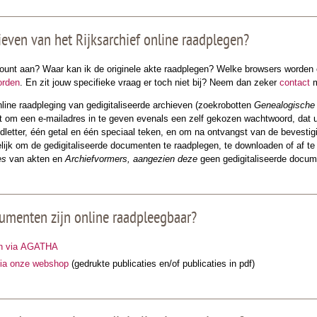
ieven van het Rijksarchief online raadplegen?
unt aan? Waar kan ik de originele akte raadplegen? Welke browsers worden 
orden
. En zit jouw specifieke vraag er toch niet bij? Neem dan zeker
contact
m
nline raadpleging van gedigitaliseerde archieven (zoekrobotten
Genealogische
aat om een e-mailadres in te geven evenals een zelf gekozen wachtwoord, dat 
ofdletter, één getal en één speciaal teken, en om na ontvangst van de bevestigi
lijk om de gedigitaliseerde documenten te raadplegen, te downloaden of af te
es
van akten en
Archiefvormers, aangezien deze
geen gedigitaliseerde docum
umenten zijn online raadpleegbaar?
en via AGATHA
via onze webshop
(gedrukte publicaties en/of publicaties in pdf)