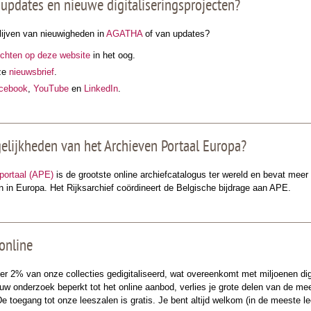
 updates en nieuwe digitaliseringsprojecten?
lijven van nieuwigheden in
AGATHA
of van updates?
ichten op deze website
in het oog.
nze
nieuwsbrief
.
acebook
,
YouTube
en
LinkedIn
.
elijkheden van het Archieven Portaal Europa?
portaal (APE)
is de grootste online archiefcatalogus ter wereld en bevat meer
n in Europa. Het Rijksarchief coördineert de Belgische bijdrage aan APE.
 online
 2% van onze collecties gedigitaliseerd, wat overeenkomt met miljoenen digit
ouw onderzoek beperkt tot het online aanbod, verlies je grote delen van de mee
De toegang tot onze leeszalen is gratis. Je bent altijd welkom (in de meeste l