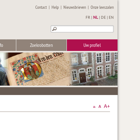
Contact
|
Help
|
Nieuwsbrieven
|
Onze leeszalen
FR
|
NL
|
DE
|
EN
fo
Zoekrobotten
Uw profiel