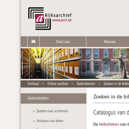
Over ons
Nieuws
Onthaal
>
Online aanbod
>
Zoekrobotten
>
Zoeken in de bibl
Zoeken in de bi
Zoekrobotten
Zoeken naar archieven
Catalogus van d
Analyses van akten
De
bibliotheken
van d