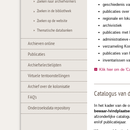
Zoeken naar archiefvormers
geschiedenis va
Zoeken in de bibliotheek
publicaties ove
regionale en lok
Zoeken op de website
archivistiek
Thematische databanken
publicaties met 
administratieve e
Archieven online
verzameling Ko
publicaties van 
Publicaties
inventarissen v
Archiefselectielijsten
Klik hier om de 'C
Virtuele tentoonstellingen
Archief over de kolonisatie
Catalogus van d
FAQ's
In het kader van de o
Onderzoeksdata repository
bewaar-/vindplaatse
afzonderlijke catalog
en/of publicatiejaar.