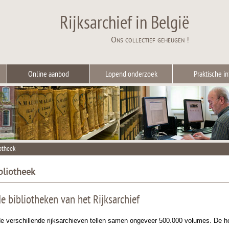
Rijksarchief in België
Ons collectief geheugen !
Online aanbod
Lopend onderzoek
Praktische in
iotheek
bliotheek
e bibliotheken van het Rijksarchief
e verschillende rijksarchieven tellen samen ongeveer 500.000 volumes. De ho