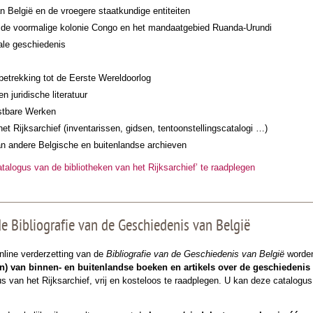
n België en de vroegere staatkundige entiteiten
r de voormalige kolonie Congo en het mandaatgebied Ruanda-Urundi
ale geschiedenis
betrekking tot de Eerste Wereldoorlog
n juridische literatuur
stbare Werken
het Rijksarchief (inventarissen, gidsen, tentoonstellingscatalogi …)
an andere Belgische en buitenlandse archieven
atalogus van de bibliotheken van het Rijksarchief’ te raadplegen
e Bibliografie van de Geschiedenis van België
nline verderzetting van de
Bibliografie van de Geschiedenis van België
worde
n) van binnen- en buitenlandse boeken en artikels over de geschiedenis
us van het Rijksarchief, vrij en kosteloos te raadplegen. U kan deze catalogus 