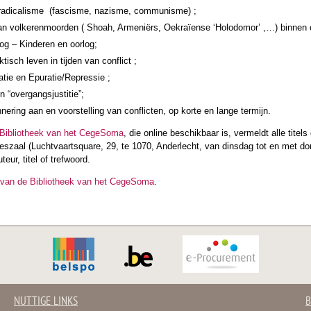
 radicalisme (fascisme, nazisme, communisme) ;
n volkerenmoorden ( Shoah, Armeniërs, Oekraïense ‘Holodomor’ ,…) binnen 
og – Kinderen en oorlog;
tisch leven in tijden van conflict ;
atie en Epuratie/Repressie ;
n “overgangsjustitie”;
nnering aan en voorstelling van conflicten, op korte en lange termijn.
 Bibliotheek van het CegeSoma
, die online beschikbaar is, vermeldt alle tit
eszaal (Luchtvaartsquare, 29, te 1070, Anderlecht, van dinsdag tot en met d
teur, titel of trefwoord.
 van de Bibliotheek van het CegeSoma
.
NUTTIGE LINKS
B