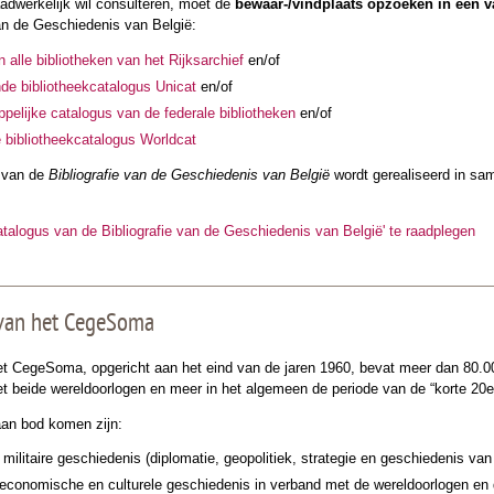
aadwerkelijk wil consulteren, moet de
bewaar-/vindplaats opzoeken in één v
van de Geschiedenis van België:
 alle bibliotheken van het Rijksarchief
en/of
de bibliotheekcatalogus Unicat
en/of
elijke catalogus van de federale bibliotheken
en/of
e bibliotheekcatalogus Worldcat
s van de
Bibliografie van de Geschiedenis van België
wordt gerealiseerd in sa
atalogus van de Bibliografie van de Geschiedenis van België' te raadplegen
 van het CegeSoma
et CegeSoma, opgericht aan het eind van de jaren 1960, bevat meer dan 80.000
t beide wereldoorlogen en meer in het algemeen de periode van de “korte 20
aan bod komen zijn:
militaire geschiedenis (diplomatie, geopolitiek, strategie en geschiedenis v
o-economische en culturele geschiedenis in verband met de wereldoorlogen 