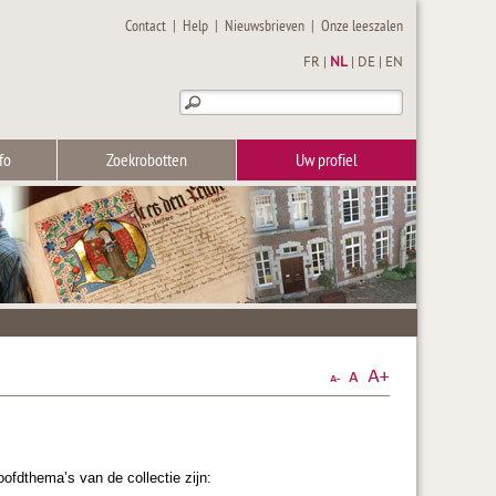
Contact
|
Help
|
Nieuwsbrieven
|
Onze leeszalen
FR
|
NL
|
DE
|
EN
fo
Zoekrobotten
Uw profiel
ofdthema’s van de collectie zijn: