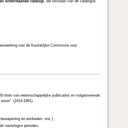
an onderstaande catalogi
, die losstaan van de catalogus
menwerking met de Koninklijke Commissie voor
 titels van wetenschappelijke publicaties en vulgariserende
e eeuw” (1914-1991).
an bewapening en eenheden, enz.) ;
en de naoorlogse periodes;