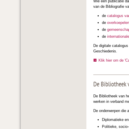
Wie een publicatie d
van de Bibliografie 
de
catalogus van
de
overkoepelen
de
gemeenschapp
de
international
De digitale catalogu
Geschiedenis.
Klik hier om de 'C
De Bibliotheek
De Bibliotheek van h
werken in verband me
De onderwerpen die 
Diplomatieke en 
Politieke, soci