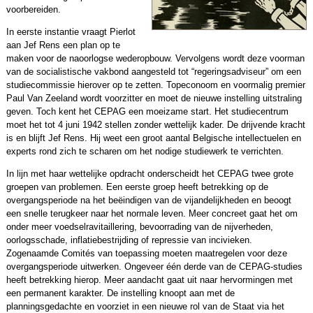
voorbereiden.
In eerste instantie vraagt Pierlot
aan Jef Rens een plan op te
maken voor de naoor­logse wederopbouw. Vervolgens wordt deze voorman
van de socialistische vakbond aange­steld tot “regeringsadviseur” om een
studiecommissie hierover op te zetten. Topeconoom en voormalig premier
Paul Van Zeeland wordt voorzitter en moet de nieuwe instelling uitstraling
geven. Toch kent het CEPAG een moeizame start. Het studiecentrum
moet het tot 4 juni 1942 stellen zonder wettelijk kader. De drijvende kracht
is en blijft Jef Rens. Hij weet een groot aantal Belgische intellectuelen en
experts rond zich te scharen om het nodige studiewerk te verrichten.
In lijn met haar wettelijke opdracht onderscheidt het CEPAG twee grote
groepen van problemen. Een eerste groep heeft betrekking op de
overgangsperiode na het beëindigen van de vijandelijk­heden en beoogt
een snelle terugkeer naar het normale leven. Meer concreet gaat het om
onder meer voedselravitaillering, bevoorrading van de nijverheden,
oorlogsschade, inflatiebestrijding of re­pressie van incivieken.
Zogenaamde Comités van toepassing moeten maatregelen voor deze
over­gangsperiode uitwerken. Ongeveer één derde van de CEPAG-studies
heeft betrekking hierop. Meer aandacht gaat uit naar hervormingen met
een permanent karakter. De instelling knoopt aan met de
planningsgedachte en voorziet in een nieuwe rol van de Staat via het