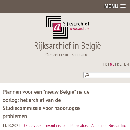
MENU
Rijksarchief in België
Ons collectief geheugen !
FR
|
NL
|
DE
|
EN
Plannen voor een “nieuw België” na de
oorlog: het archief van de
Studiecommissie voor naoorlogse
problemen
-
-
-
-
11/10/2021
Onderzoek
Inventarisatie
Publicaties
Algemeen Rijksarchief