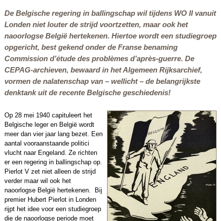
De Belgische regering in ballingschap wil tijdens WO II vanuit
Londen niet louter de strijd voortzetten, maar ook het
naoorlogse België hertekenen. Hiertoe wordt een studiegroep
opgericht, best gekend onder de Franse benaming
Commission d’étude des problèmes d’après-guerre
. De
CEPAG-archieven, bewaard in het Algemeen Rijksarchief,
vormen de nalatenschap van – wellicht – de belangrijkste
denktank uit de recente Belgische geschiedenis!
Op 28 mei 1940 capituleert het
Belgische leger en België wordt
meer dan vier jaar lang bezet. Een
aantal vooraanstaande politici
vlucht naar Engeland. Ze richten
er een regering in balling­schap op.
Pierlot V zet niet alleen de strijd
verder maar wil ook het
naoorlogse België hertekenen. Bij
premier Hubert Pierlot in Londen
rijpt het idee voor een studiegroep
die de naoorlogse periode moet