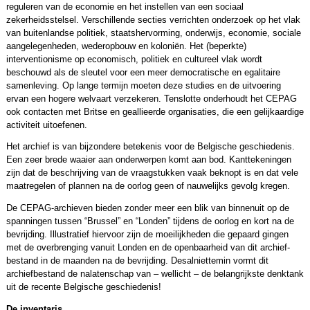
reguleren van de economie en het instellen van een sociaal
zekerheidsstelsel. Verschillende secties ver­richten onderzoek op het vlak
van buitenlandse politiek, staatshervorming, onderwijs, economie, sociale
aangelegenheden, wederopbouw en koloniën. Het (beperkte)
interventionisme op econo­misch, politiek en cultureel vlak wordt
beschouwd als de sleutel voor een meer democratische en egalitaire
samenleving. Op lange termijn moeten deze studies en de uitvoering
ervan een hogere welvaart verzekeren. Tenslotte onderhoudt het CEPAG
ook contacten met Britse en geallieerde organisaties, die een gelijkaardige
activiteit uitoefenen.
Het archief is van bijzondere betekenis voor de Belgische geschiedenis.
Een zeer brede waaier aan onderwerpen komt aan bod. Kanttekeningen
zijn dat de beschrijving van de vraagstukken vaak beknopt is en dat vele
maatregelen of plannen na de oorlog geen of nauwelijks gevolg kregen.
De CEPAG-archieven bieden zonder meer een blik van binnenuit op de
spanningen tussen “Brussel” en “Londen” tijdens de oorlog en kort na de
bevrijding. Illustratief hiervoor zijn de moeilijkheden die gepaard gingen
met de overbrenging vanuit Londen en de openbaarheid van dit archief­
bestand in de maanden na de bevrijding. Desalniettemin vormt dit
archiefbestand de nalatenschap van – wellicht – de belangrijkste denktank
uit de recente Belgische geschiedenis!
De inventaris