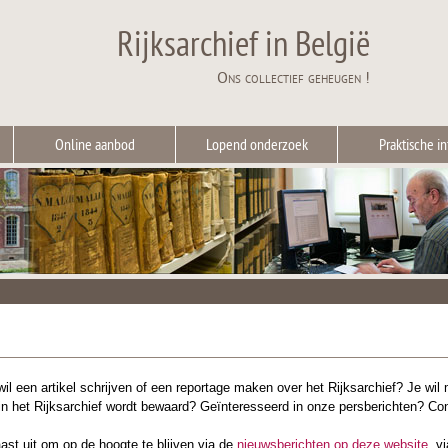
Rijksarchief in België
Ons collectief geheugen !
Online aanbod
Lopend onderzoek
Praktische in
 wil een artikel schrijven of een reportage maken over het Rijksarchief? Je wil
in het Rijksarchief wordt bewaard? Geïnteresseerd in onze persberichten? Co
ast uit om op de hoogte te blijven via de
nieuwsberichten op deze website
, v