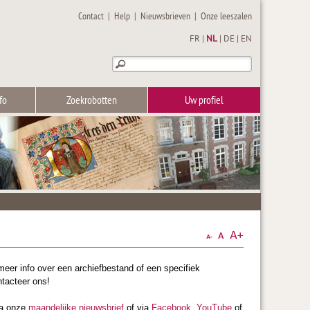
Contact
|
Help
|
Nieuwsbrieven
|
Onze leeszalen
FR
|
NL
|
DE
|
EN
fo
Zoekrobotten
Uw profiel
 meer info over een archiefbestand of een specifiek
ntacteer ons!
ia onze
maandelijke nieuwsbrief
of via
Facebook
,
YouTube
of