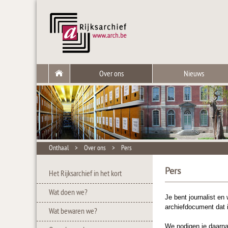
Over ons
Nieuws
Onthaal
>
Over ons
>
Pers
Pers
Het Rijksarchief in het kort
Wat doen we?
Je bent journalist en
archiefdocument dat 
Wat bewaren we?
We nodigen je daarna