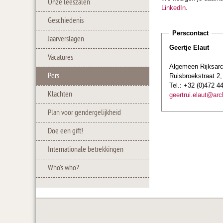
Onze leeszalen
LinkedIn
.
Geschiedenis
Perscontact
Jaarverslagen
Geertje Elaut
Vacatures
Algemeen Rijksarc
Pers
Ruisbroekstraat 2,
Tel.: +32 (0)472 4
Klachten
geertrui.elaut
@arc
Plan voor gendergelijkheid
Doe een gift!
Internationale betrekkingen
Who's who?