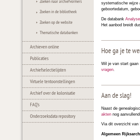
Zoeken naar archiefvormers
systematische wijze 
geboortedatum, geboor
Zoeken in de bibliotheek
De databank
Analyse
Zoeken op de website
Het aanbod breidt dus 
Thematische databanken
Archieven online
Hoe ga je te we
Publicaties
Wil je van start gaa
vragen
.
Archiefselectielijsten
Virtuele tentoonstellingen
Archief over de kolonisatie
Aan de slag!
FAQ's
Naast de genealogisch
akten
nog aanvullende
Onderzoeksdata repository
Via dit overzicht van
Algemeen Rijksarch