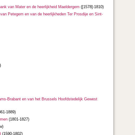
bank van Mater en de heerlijkheid Maeldergem
([1578]-1810)
van Petegem en van de heerlijkheden Ter Prosdije en Sint-
)
laams-Brabant en van het Brussels Hoofdstedelijk Gewest
61-1889)
namen
(1801-1827)
w)
)
(1590-1802)