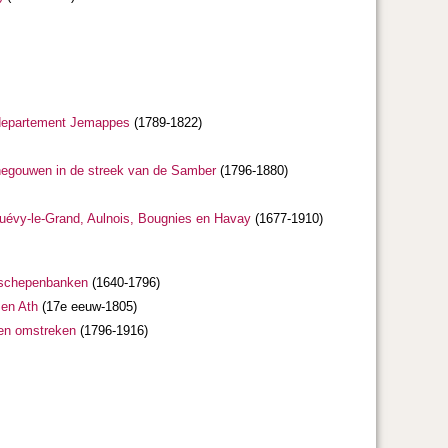
t departement Jemappes
(1789-1822)
enegouwen in de streek van de Samber
(1796-1880)
 Quévy-le-Grand, Aulnois, Bougnies en Havay
(1677-1910)
n schepenbanken
(1640-1796)
 en Ath
(17e eeuw-1805)
 en omstreken
(1796-1916)