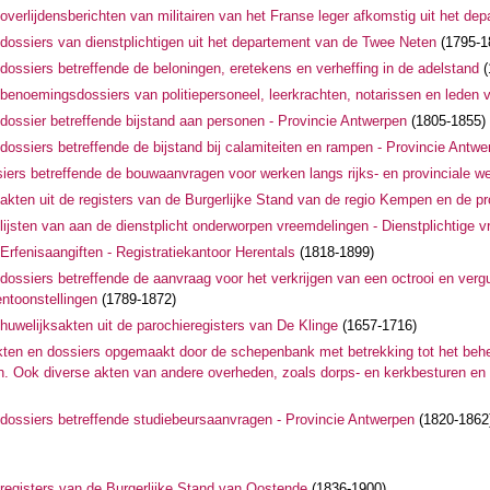
overlijdensberichten van militairen van het Franse leger afkomstig uit het d
dossiers van dienstplichtigen uit het departement van de Twee Neten
(1795-1
dossiers betreffende de beloningen, eretekens en verheffing in de adelstand
(
benoemingsdossiers van politiepersoneel, leerkrachten, notarissen en leden
dossier betreffende bijstand aan personen - Provincie Antwerpen
(1805-1855)
dossiers betreffende de bijstand bij calamiteiten en rampen - Provincie Antwe
iers betreffende de bouwaanvragen voor werken langs rijks- en provinciale w
akten uit de registers van de Burgerlijke Stand van de regio Kempen en de p
lijsten van aan de dienstplicht onderworpen vreemdelingen - Dienstplichtige 
rfenisaangiften - Registratiekantoor Herentals
(1818-1899)
dossiers betreffende de aanvraag voor het verkrijgen van een octrooi en vergu
ntoonstellingen
(1789-1872)
huwelijksakten uit de parochieregisters van De Klinge
(1657-1716)
ten en dossiers opgemaakt door de schepenbank met betrekking tot het behee
. Ook diverse akten van andere overheden, zoals dorps- en kerkbesturen en
dossiers betreffende studiebeursaanvragen - Provincie Antwerpen
(1820-1862
registers van de Burgerlijke Stand van Oostende
(1836-1900)