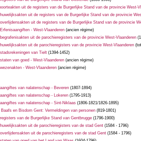
oorteakten uit de registers van de Burgerlijke Stand van de provincie West-
huwelijksakten uit de registers van de Burgerlijke Stand van de provincie We
overlijdensakten uit de registers van de Burgerlijke Stand van de provincie 
Erfenisaangiften - West-Vlaanderen
(ancien régime)
begrafenisakten uit de parochieregisters van de provincie West-Vlaanderen
(1
huwelijksakten uit de parochieregisters van de provincie West-Vlaanderen
(to
stadsrekeningen van Tielt
(1394-1452)
staten van goed - West-Vlaanderen
(ancien régime)
 wezenakten - West-Vlaanderen
(ancien régime)
aangiftes van nalatenschap - Beveren
(1807-1894)
aangiftes van nalatenschap - Lokeren
(1795-1913)
aangiftes van nalatenschap - Sint-Niklaas
(1806-1821/1826-1895)
t Baafs en Bisdom Gent: Vermeldingen van personen
(819-1801)
registers van de Burgerlijke Stand van Gentbrugge
(1796-1900)
huwelijksakten uit de parochieregisters van de stad Gent
(1584 - 1796)
overlijdensakten uit de parochieregisters van de stad Gent
(1584 - 1796)
 staten van goed van het Land van Waas
(1604-1796)