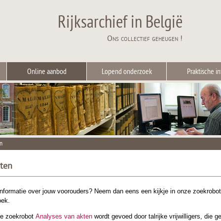
Rijksarchief in België
Ons collectief geheugen !
Online aanbod
Lopend onderzoek
Praktische in
n
kten
informatie over jouw voorouders? Neem dan eens een kijkje in onze zoekrobo
oek.
de zoekrobot
Analyses van akten
wordt gevoed door talrijke vrijwilligers, die 