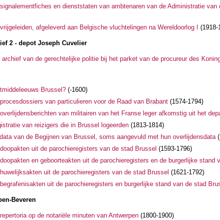
signalementfiches en dienststaten van ambtenaren van de Administratie van 
rijgeleiden, afgeleverd aan Belgische vluchtelingen na Wereldoorlog I
(1918-
ef 2 - depot Joseph Cuvelier
archief van de gerechtelijke politie bij het parket van de procureur des Koni
aatmiddeleeuws Brussel?
(-1600)
procesdossiers van particulieren voor de Raad van Brabant
(1574-1794)
verlijdensberichten van militairen van het Franse leger afkomstig uit het dep
istratie van reizigers die in Brussel logeerden
(1813-1814)
dedata van de Begijnen van Brussel, soms aangevuld met hun overlijdensdata
(
doopakten uit de parochieregisters van de stad Brussel
(1593-1796)
doopakten en geboorteakten uit de parochieregisters en de burgerlijke stand 
huwelijksakten uit de parochieregisters van de stad Brussel
(1621-1792)
egrafenisakten uit de parochieregisters en burgerlijke stand van de stad Bru
rpen-Beveren
repertoria op de notariële minuten van Antwerpen
(1800-1900)