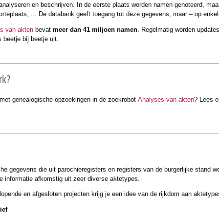
analyseren en beschrijven. In de eerste plaats worden namen genoteerd, ma
teplaats, ... De databank geeft toegang tot deze gegevens, maar – op enkele 
s van akten
bevat
meer dan 41 miljoen namen
. Regelmatig worden updates
beetje bij beetje uit.
rk?
n met genealogische opzoekingen in de zoekrobot
Analyses van akten
? Lees e
e gegevens die uit parochieregisters en registers van de burgerlijke stand w
 informatie afkomstig uit zeer diverse aktetypes.
 lopende en afgesloten projecten krijg je een idee van de rijkdom aan aktetype
ief