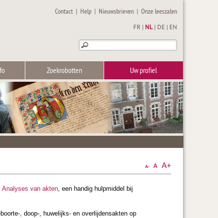
Contact
|
Help
|
Nieuwsbrieven
|
Onze leeszalen
FR
|
NL
|
DE
|
EN
fo
Zoekrobotten
Uw profiel
t
Analyses van akten
, een handig hulpmiddel bij
geboorte-, doop-, huwelijks- en overlijdensakten op