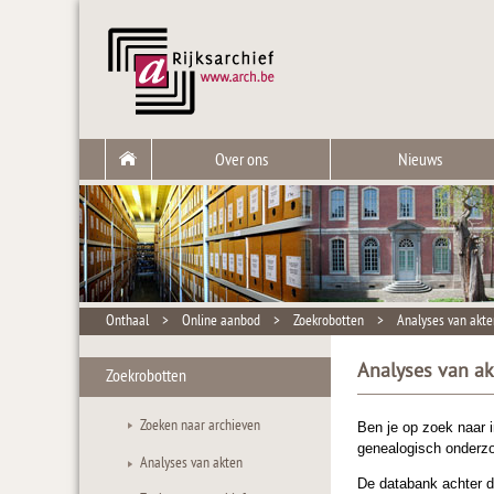
Over ons
Nieuws
Onthaal
>
Online aanbod
>
Zoekrobotten
>
Analyses van akte
Analyses van a
Zoekrobotten
Zoeken naar archieven
Ben je op zoek naar 
genealogisch onderz
Analyses van akten
De databank achter 