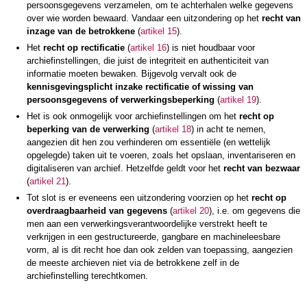
persoonsgegevens verzamelen, om te achterhalen welke gegevens
over wie worden bewaard. Vandaar een uitzondering op het
recht van
inzage van de betrokkene
(
artikel 15
).
Het
recht op rectificatie
(
artikel 16
) is niet houdbaar voor
archiefinstellingen, die juist de integriteit en authenticiteit van
informatie moeten bewaken. Bijgevolg vervalt ook de
kennisgevingsplicht inzake rectificatie of wissing van
persoonsgegevens of verwerkingsbeperking
(
artikel 19
).
Het is ook onmogelijk voor archiefinstellingen om het
recht op
beperking van de verwerking
(
artikel 18
) in acht te nemen,
aangezien dit hen zou verhinderen om essentiële (en wettelijk
opgelegde) taken uit te voeren, zoals het opslaan, inventariseren en
digitaliseren van archief. Hetzelfde geldt voor het
recht van bezwaar
(
artikel 21
).
Tot slot is er eveneens een uitzondering voorzien op het
recht op
overdraagbaarheid van gegevens
(
artikel 20
), i.e. om gegevens die
men aan een verwerkingsverantwoordelijke verstrekt heeft te
verkrijgen in een gestructureerde, gangbare en machineleesbare
vorm, al is dit recht hoe dan ook zelden van toepassing, aangezien
de meeste archieven niet via de betrokkene zelf in de
archiefinstelling terechtkomen.