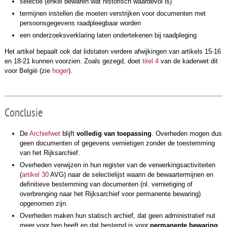
selectie (enkel bewaren wat historisch waardevol is)
termijnen instellen die moeten verstrijken voor documenten met
persoonsgegevens raadpleegbaar worden
een onderzoeksverklaring laten ondertekenen bij raadpleging
Het artikel bepaalt ook dat lidstaten verdere afwijkingen van artikels 15-16
en 18-21 kunnen voorzien. Zoals gezegd, doet
titel 4
van de kaderwet dit
voor België (zie
hoger
).
Conclusie
De
Archiefwet
blijft
volledig van toepassing
. Overheden mogen dus
geen documenten of gegevens vernietigen zonder de toestemming
van het Rijksarchief.
Overheden verwijzen in hun register van de verwerkingsactiviteiten
(
artikel 30
AVG) naar de selectielijst waarin de bewaartermij­nen en
definitieve bestemming van documenten (nl. vernietiging of
overbrenging naar het Rijksarchief voor permanente bewaring)
opgenomen zijn.
Overheden maken hun statisch archief, dat geen administratief nut
meer voor hen heeft en dat bestemd is voor
permanente bewaring
,