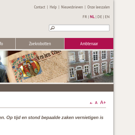
Contact
|
Help
|
Nieuwsbrieven
|
Onze leeszalen
FR
|
NL
|
DE
|
EN
fo
Zoekrobotten
Ambtenaar
. Op tijd en stond bepaalde zaken vernietigen is