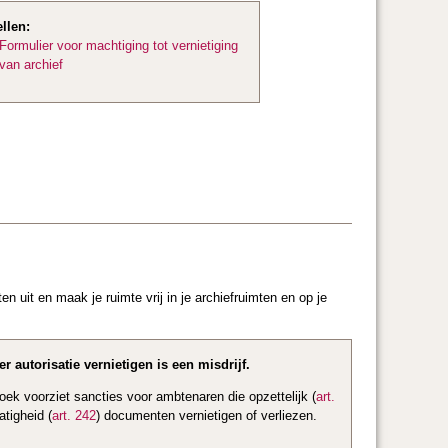
llen:
Formulier voor machtiging tot vernietiging
van archief
n uit en maak je ruimte vrij in je archiefruimten en op je
r autorisatie vernietigen is een misdrijf.
oek voorziet sancties voor ambtenaren die opzettelijk (
art.
latigheid (
art. 242
) documenten vernietigen of verliezen.