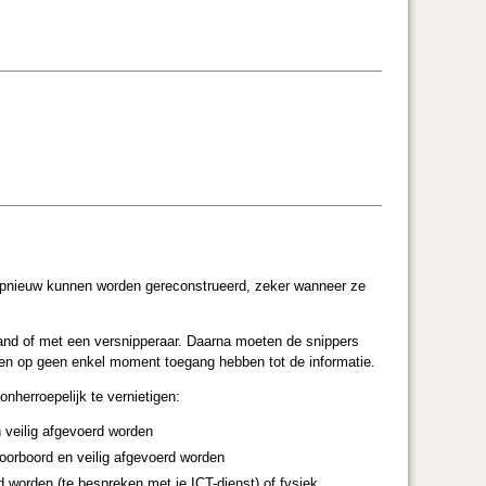
 opnieuw kunnen worden gereconstrueerd, zeker wanneer ze
nd of met een versnipperaar. Daarna moeten de snippers
ogen op geen enkel moment toegang hebben tot de informatie.
herroepelijk te vernietigen:
veilig afgevoerd worden
doorboord en veilig afgevoerd worden
worden (te bespreken met je ICT-dienst) of fysiek