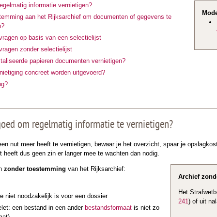
gelmatig informatie vernietigen?
Mode
stemming aan het Rijksarchief om documenten of gegevens te
n?
agen op basis van een selectielijst
agen zonder selectielijst
italiseerde papieren documenten vernietigen?
ietiging concreet worden uitgevoerd?
ng?
oed om regelmatig informatie te vernietigen?
een nut meer heeft te vernietigen, bewaar je het overzicht, spaar je opslagkoste
t heeft dus geen zin er langer mee te wachten dan nodig.
n
zonder toestemming
van het Rijksarchief:
Archief zonde
Het Strafwetb
 niet noodzakelijk is voor een dossier
241
) of uit na
elet: een bestand in een ander
bestandsformaat
is niet zo
aat)