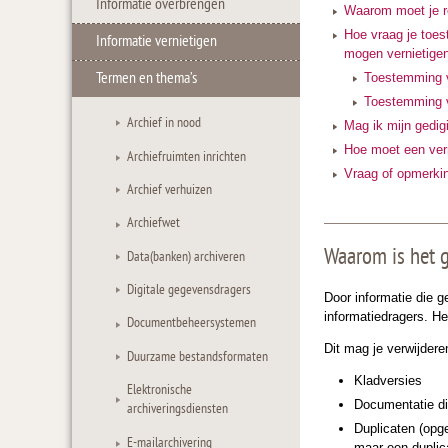
Informatie overbrengen
Waarom moet je re
Hoe vraag je toe
Informatie vernietigen
mogen vernietige
Termen en thema’s
Toestemming vr
Toestemming vr
Archief in nood
Mag ik mijn gedig
Hoe moet een vern
Archiefruimten inrichten
Vraag of opmerki
Archief verhuizen
Archiefwet
Waarom is het g
Data(banken) archiveren
Digitale gegevensdragers
Door informatie die g
informatiedragers. He
Documentbeheersystemen
Dit mag je verwijdere
Duurzame bestandsformaten
Kladversies
Elektronische
Documentatie die
archiveringsdiensten
Duplicaten (opg
E-mailarchivering
maar een duplic