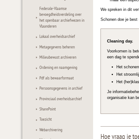
Federale-Vlaamse
We spreken in dit ve
bevoegdheidsverdeling over
Schonen doe je best 
het openbaar archiefwezen in
Vlaanderen
Lokaal overheidsarchief
Cleaning day.
Metagegevens beheren
Voorkomen is bete
een dag te spend
Milieubewust archiveren
Het schonen 
Ordening en naamgeving
Het strooml
Pdf als bewaarformaat
Het (her)kl
Persoonsgegevens in archief
Je informatiebehe
organisatie kan b
Provinciaal overheidsarchief
SharePoint
Toezicht
Webarchivering
Hoe vraag je t