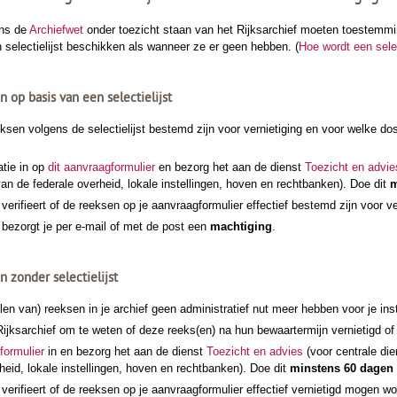
ens de
Archiefwet
onder toezicht staan van het Rijksarchief moeten toestemmin
 selectielijst beschikken als wanneer ze er geen hebben. (
Hoe wordt een selec
op basis van een selectielijst
ksen volgens de selectielijst bestemd zijn voor vernietiging en voor welke d
atie in op
dit aanvraagformulier
en bezorg het aan de dienst
Toezicht en advie
an de federale overheid, lokale instellingen, hoven en rechtbanken). Doe dit
m
 verifieert of de reeksen op je aanvraagformulier effectief bestemd zijn voor ve
 bezorgt je per e-mail of met de post een
machtiging
.
 zonder selectielijst
en van) reeksen in je archief geen administratief nut meer hebben voor je inst
Rijksarchief om te weten of deze reeks(en) na hun bewaartermijn vernietigd o
formulier
in en bezorg het aan de dienst
Toezicht en advies
(voor centrale die
heid, lokale instellingen, hoven en rechtbanken). Doe dit
minstens 60 dagen
 verifieert of de reeksen op je aanvraagformulier effectief vernietigd mogen w