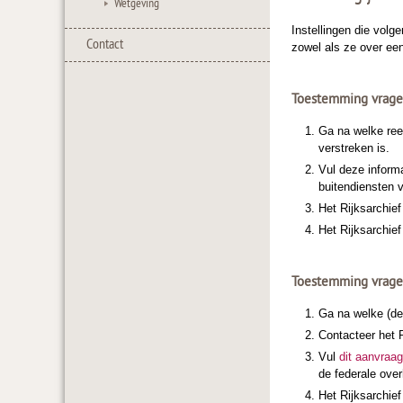
Wetgeving
Instellingen die volg
Contact
zowel als ze over een
Toestemming vragen 
Ga na welke ree
verstreken is.
Vul deze inform
buitendiensten v
Het Rijksarchief
Het Rijksarchief
Toestemming vragen
Ga na welke (del
Contacteer het 
Vul
dit aanvraag
de federale over
Het Rijksarchief