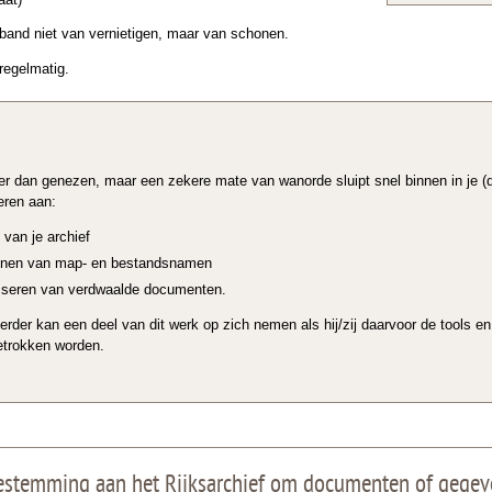
rband niet van vernietigen, maar van schonen.
regelmatig.
r dan genezen, maar een zekere mate van wanorde sluipt snel binnen in je (d
eren aan:
van je archief
ijnen van map- en bestandsnamen
asseren van verdwaalde documenten.
erder kan een deel van dit werk op zich nemen als hij/zij daarvoor de tools e
etrokken worden.
oestemming aan het Rijksarchief om documenten of gegev