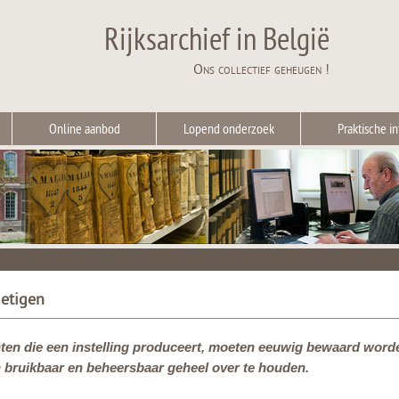
Rijksarchief in België
Ons collectief geheugen !
Online aanbod
Lopend onderzoek
Praktische in
ietigen
ten die een instelling produceert, moeten eeuwig bewaard worden
 bruikbaar en beheersbaar geheel over te houden.