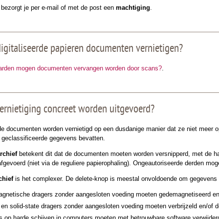
 bezorgt je per e-mail of met de post een
machtiging
.
igitaliseerde papieren documenten vernietigen?
arden mogen documenten vervangen worden door scans?
.
ernietiging concreet worden uitgevoerd?
t de documenten worden vernietigd op een dusdanige manier dat ze niet meer
 geclassificeerde gegevens bevatten.
rchief
betekent dit dat de documenten moeten worden versnipperd, met de ha
afgevoerd (niet via de reguliere papierophaling). Ongeautoriseerde derden m
chief
is het complexer. De delete-knop is meestal onvoldoende om gegevens on
agnetische dragers zonder aangesloten voeding moeten gedemagnetiseerd en 
en solid-state dragers zonder aangesloten voeding moeten verbrijzeld en/of 
 op harde schijven in computers moeten met betrouwbare software verwijderd 