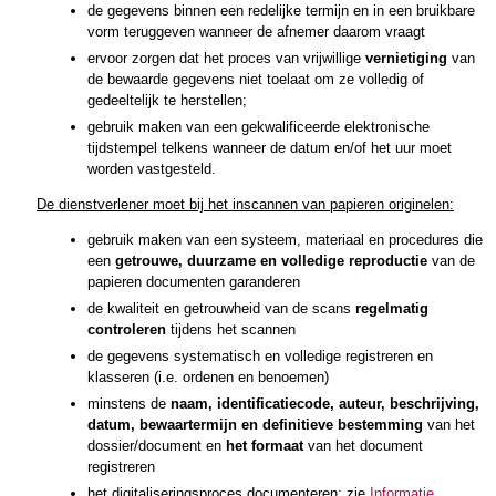
de gegevens binnen een redelijke termijn en in een bruikbare
vorm teruggeven wanneer de afnemer daarom vraagt
ervoor zorgen dat het proces van vrijwillige
vernietiging
van
de bewaarde gegevens niet toelaat om ze volledig of
gedeeltelijk te herstellen;
gebruik maken van een gekwalificeerde elektronische
tijdstempel telkens wanneer de datum en/of het uur moet
worden vastgesteld.
De dienstverlener moet bij het inscannen van papieren originelen:
gebruik maken van een systeem, materiaal en procedures die
een
getrouwe, duurzame en volledige reproductie
van de
papieren documenten garanderen
de kwaliteit en getrouwheid van de scans
regelmatig
controleren
tijdens het scannen
de gegevens systematisch en volledige registreren en
klasseren (i.e. ordenen en benoemen)
minstens de
naam, identificatiecode, auteur, beschrijving,
datum, bewaartermijn en definitieve bestemming
van het
dossier/document en
het formaat
van het document
registreren
het digitaliseringsproces documenteren: zie
Informatie