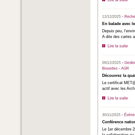
-
12/12/2025
Reche
En balade avec le
Depuis peu, l’envir
A dite des cartes a
Lire la suite
-
09/12/2025
Gestio
-
Bruxelles
AGR
Découvrez la quat
Le certificat MET@ 
actif avec les Arch
Lire la suite
-
30/11/2025
Événe
Conférence nation
Le 1er décembre 20
la collaboration au