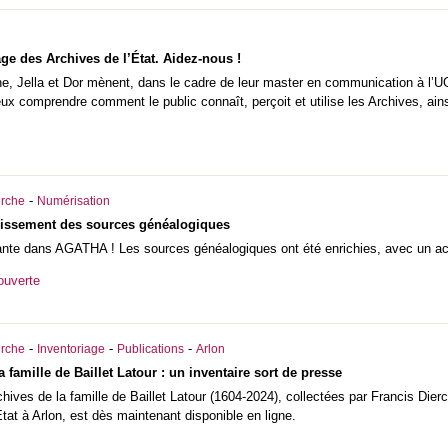
ge des Archives de l’État. Aidez-nous !
ne, Jella et Dor mènent, dans le cadre de leur master en communication à l’U
ux comprendre comment le public connaît, perçoit et utilise les Archives, ains
-
rche
Numérisation
issement des sources généalogiques
ante dans AGATHA ! Les sources généalogiques ont été enrichies, avec un accen
ouverte
-
-
-
rche
Inventoriage
Publications
Arlon
 famille de Baillet Latour : un inventaire sort de presse
rchives de la famille de Baillet Latour (1604-2024), collectées par Francis D
tat à Arlon, est dès maintenant disponible en ligne.