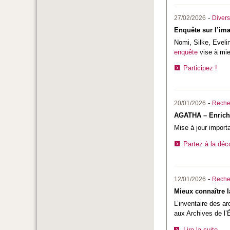
-
27/02/2026
Divers
Enquête sur l’ima
Nomi, Silke, Eveli
enquête
vise à mie
Participez !
-
20/01/2026
Reche
AGATHA – Enrich
Mise à jour import
Partez à la déc
-
12/01/2026
Reche
Mieux connaître la
L’inventaire des a
aux Archives de l’É
Lire la suite