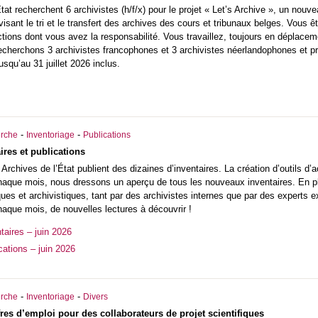
État
recherchent 6 archivistes (h/f/x) pour le projet « Let’s Archive », un nouve
visant le tri et le transfert des archives des cours et tribunaux belges. Vous êt
ctions dont vous avez la responsabilité. Vous travaillez, toujours en déplacem
echerchons 3 archivistes francophones et 3 archivistes néerlandophones et pr
usqu’au 31 juillet 2026 inclus.
-
-
rche
Inventoriage
Publications
res et publications
rchives de l’État publient des dizaines d’inventaires. La création d’outils d’
Chaque mois, nous dressons un aperçu de tous les nouveaux inventaires. En plu
ques et archivistiques, tant par des archivistes internes que par des experts 
haque mois, de nouvelles lectures à découvrir !
aires – juin 2026
cations – juin 2026
-
-
rche
Inventoriage
Divers
fres d’emploi pour des collaborateurs de projet scientifiques