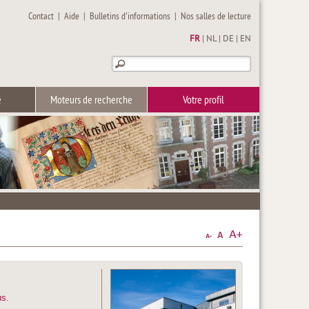
Contact
|
Aide
|
Bulletins d'informations
|
Nos salles de lecture
FR
|
NL
|
DE
|
EN
e
Moteurs de recherche
Votre profil
us
.