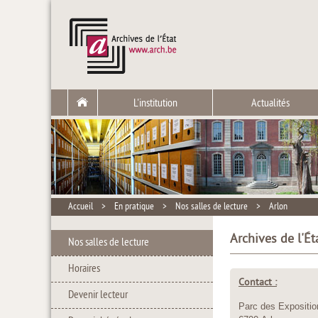
L'institution
Actualités
Accueil
>
En pratique
>
Nos salles de lecture
>
Arlon
Archives de l'Ét
Nos salles de lecture
Horaires
Contact :
Devenir lecteur
Parc des Expositio