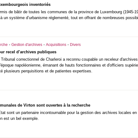
luxembourgeois inventoriés
ermis de bâtir de toutes les communes de la province de Luxembourg (1945-19
s à un système d’urbanisme réglementé, tout en offrant de nombreuses possibil
-
-
-
rche
Gestion d'archives
Acquisitions
Divers
r recel d’archives publiques
 Tribunal correctionnel de Charleroi a reconnu coupable un receleur d'archives
l'époque napoléonienne, émanant de hauts fonctionnaires et d'officiers supéri
té plusieurs perquisitions et de patientes expertises.
munales de Virton sont ouvertes à la recherche
État sont un partenaire incontournable pour la gestion des archives locales en
n est un bel exemple.