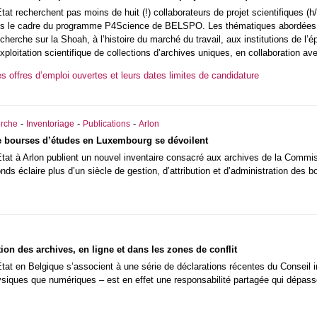
tat recherchent pas moins de huit (!) collaborateurs de projet scientifiques (h/
ns le cadre du programme P4Science de
BELSPO
. Les thématiques abordées v
cherche sur la Shoah, à l’histoire du marché du travail, aux institutions de l
’exploitation scientifique de collections d’archives uniques, en collaboration a
es offres d’emploi ouvertes et leurs dates limites de candidature
-
-
-
rche
Inventoriage
Publications
Arlon
e bourses d’études en Luxembourg se dévoilent
État à Arlon publient un nouvel inventaire consacré aux archives de la Commi
s éclaire plus d’un siècle de gestion, d’attribution et d’administration des b
tion des archives, en ligne et dans les zones de conflit
État en Belgique s’associent à une série de déclarations récentes du Conseil i
ysiques que numériques – est en effet une responsabilité partagée qui dépasse