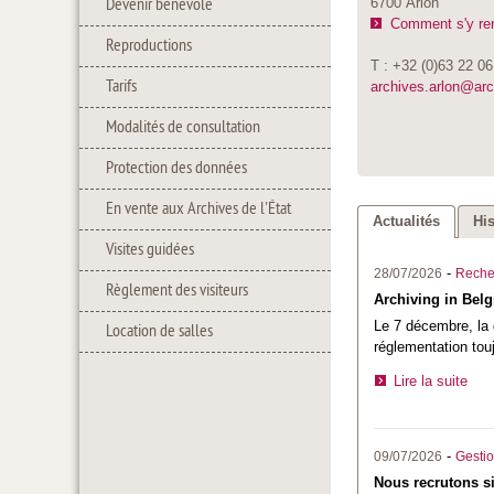
Devenir bénévole
6700 Arlon
Comment s'y re
Reproductions
T : +32 (0)63 22 06
Tarifs
archives.arlon@ar
Modalités de consultation
Protection des données
En vente aux Archives de l'État
Actualités
Hi
Visites guidées
-
28/07/2026
Reche
Règlement des visiteurs
Archiving in Belg
Le 7 décembre, la 
Location de salles
réglementation tou
Lire la suite
-
09/07/2026
Gestio
Nous recrutons si