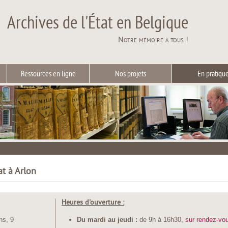
Archives de l'État en Belgique
Notre mémoire à tous !
Ressources en ligne
Nos projets
En pratiqu
at à Arlon
Heures d'ouverture :
ns, 9
Du mardi au jeudi :
de 9h à 16h30,
sur rendez-vo