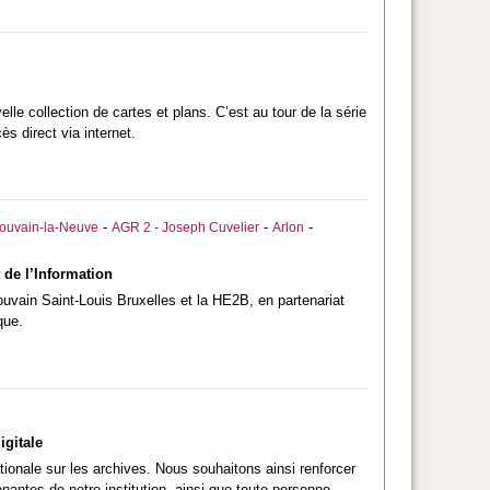
le collection de cartes et plans. C’est au tour de la série
ès direct via internet.
-
-
-
ouvain-la-Neuve
AGR 2 - Joseph Cuvelier
Arlon
 de l’Information
ouvain Saint-Louis Bruxelles et la HE2B, en partenariat
que.
igitale
ionale sur les archives. Nous souhaitons ainsi renforcer
enantes de notre institution, ainsi que toute personne