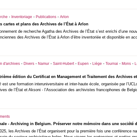
-
-
-
rche
Inventoriage
Publications
Arlon
s cartes et plans des Archives de l’État à Arlon
onnement de recherche Agatha des Archives de l’État s’est enrichi d’une nouvel
nciennes des Archives de l’État à Arlon d’être inventoriée et disponible en acc
-
-
-
-
-
-
-
-
n d'archives
Divers
Namur
Saint-Hubert
Eupen
Liège
Tournai
Mons
L
rième édition du Certificat en Management et Traitement des Archives et
est une formation interuniversitaire et inter-haute école, organisée par l’UCL
ives de l’État et Aksoni - l’Association des archivistes francophones de Belgi
ments
ale - Archiving in Belgium. Préserver notre mémoire dans une société d
25, les Archives de l’État organisent pour la première fois une conférence nat
 sein du secteur archivistique belge. Nous visons les partenaires et parties pr