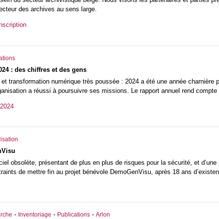
secteur des archives au sens large.
scription
ations
24 : des chiffres et des gens
 et transformation numérique très poussée : 2024 a été une année charnière po
anisation a réussi à poursuivre ses missions. Le rapport annuel rend compte d
 2024
isation
nVisu
ciel obsolète, présentant de plus en plus de risques pour la sécurité, et d’une
aints de mettre fin au projet bénévole DemoGenVisu, après 18 ans d’existen
-
-
-
rche
Inventoriage
Publications
Arlon