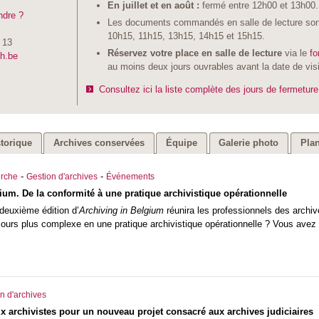
En juillet et en août :
fermé entre 12h00 et 13h00.
ndre ?
Les documents commandés en salle de lecture sont
10h15, 11h15, 13h15, 14h15 et 15h15.
 13
Réservez votre place en salle de lecture
via le
fo
ch.be
au moins deux jours ouvrables avant la date de vis
Consultez ici la liste complète des jours de fermeture
storique
Archives conservées
Équipe
Galerie photo
Plan
-
-
rche
Gestion d'archives
Événements
ium. De la conformité à une pratique archivistique opérationnelle
deuxième édition d’
Archiving in Belgium
réunira les professionnels des archiv
jours plus complexe en une pratique archivistique opérationnelle ? Vous avez
n d'archives
x archivistes pour un nouveau projet consacré aux archives judiciaires