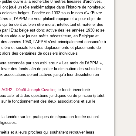
re publié ouvre à la recherche 8 mètres linéaires d’archives,
ui ont joué un rôle emblématique dans l’histoire de nombreux
s colonies belges. Fondée en 1932 sous le nom d’« Œuvre
âtres », l’APPM se veut philanthropique et a pour objet de
qui tendent au bien être moral, intellectuel et matériel des
e par l’État belge est donc active dès les années 1930 et se
ir en aide aux jeunes métis nécessiteux, en Belgique et
ir des années 1950, l’APPM s’est principalement consacrée à
nancière et sociale lors des déplacements et placements de
t alors des centaines de dossiers individuels
 sera secondée par son asbl sœur « Les amis de l’APPM »,
lever des fonds afin de pallier la diminution des subsides
x associations seront actives jusqu’à leur dissolution en
x
AGR2 - Dépôt Joseph Cuvelier
, le fonds inventorié
ux asbl et à des questions juridiques ou de principe (statut,
 sur le fonctionnement des deux associations et sur le
re la lumière sur les pratiques de séparation forcée qui ont
eligieuses.
métis et à leurs proches qui souhaitent retrouver leurs