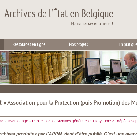
Archives de l'État en Belgique
Notre mémoire à tous !
Ressources en ligne
Nos projets
En pratiqu
l’ « Association pour la Protection (puis Promotion) des M
-
-
-
he
Inventoriage
Publications
Archives générales du Royaume 2 - dépôt Josep
archives produites par l’APPM vient d’être publié. C’est une avan