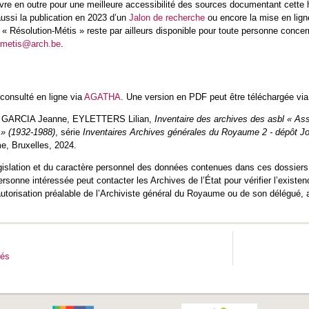
vre en outre pour une meilleure accessibilité des sources documentant cette hist
aussi la publication en 2023 d’un
Jalon de recherche
ou encore la mise en lig
 « Résolution-Métis » reste par ailleurs disponible pour toute personne conc
metis@arch.be
.
 consulté en ligne via
AGATHA
. Une version en PDF peut être téléchargée vi
 GARCIA Jeanne, EYLETTERS Lilian,
Inventaire des archives des asbl « Ass
» (1932-1988)
, série
Inventaires Archives générales du Royaume 2 - dépôt J
, Bruxelles, 2024.
islation et du caractère personnel des données contenues dans ces dossiers, l
sonne intéressée peut contacter les Archives de l’État pour vérifier l’existe
autorisation préalable de l’Archiviste général du Royaume ou de son délégué, a
tés