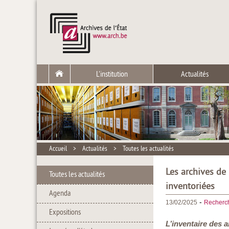
L'institution
Actualités
Accueil
>
Actualités
>
Toutes les actualités
Les archives de 
Toutes les actualités
inventoriées
Agenda
-
13/02/2025
Recherc
Expositions
L’inventaire des 