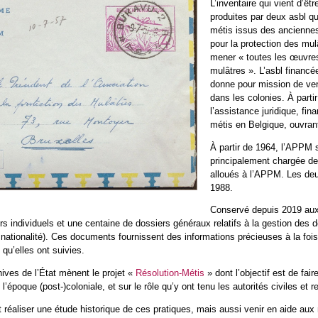
L’inventaire qui vient d’êt
produites par deux asbl q
métis issus des ancienne
pour la protection des mul
mener « toutes les œuvres 
mulâtres ». L’asbl financé
donne pour mission de ven
dans les colonies. À part
l’assistance juridique, fi
métis en Belgique, ouvran
À partir de 1964, l’APPM
principalement chargée de 
alloués à l’APPM. Les deu
1988.
Conservé depuis 2019 au
 individuels et une centaine de dossiers généraux relatifs à la gestion des de
nationalité). Ces documents fournissent des informations précieuses à la fois
qu’elles ont suivies.
ives de l’État mènent le projet «
Résolution-Métis
» dont l’objectif est de fai
 l’époque (post-)coloniale, et sur le rôle qu’y ont tenu les autorités civiles et r
it réaliser une étude historique de ces pratiques, mais aussi venir en aide aux 