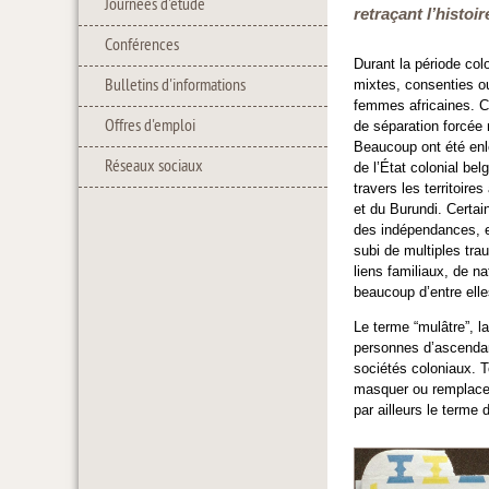
Journées d'étude
retraçant l’histoi
Conférences
Durant la période col
Bulletins d'informations
mixtes, consenties o
femmes africaines. Ce
Offres d'emploi
de séparation forcée m
Beaucoup ont été enle
Réseaux sociaux
de l’État colonial be
travers les territoir
et du Burundi. Certa
des indépendances, et
subi de multiples tra
liens familiaux, de n
beaucoup d’entre elle
Le terme “mulâtre”, la
personnes d’ascendanc
sociétés coloniaux. T
masquer ou remplacer 
par ailleurs le terme