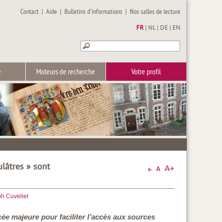
Contact
|
Aide
|
Bulletins d'informations
|
Nos salles de lecture
FR
|
NL
|
DE
|
EN
e
Moteurs de recherche
Votre profil
ulâtres » sont
h Cuvelier
cée majeure pour faciliter l’accès aux sources