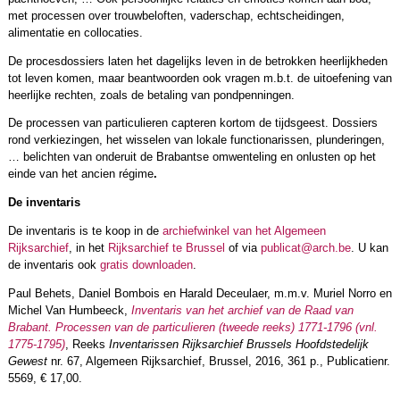
met processen over trouwbeloften, vaderschap, echtscheidingen,
alimentatie en collocaties.
De procesdossiers laten het dagelijks leven in de betrokken heerlijkheden
tot leven komen, maar beantwoorden ook vragen m.b.t. de uitoefening van
heerlijke rechten, zoals de betaling van pondpenningen.
De processen van particulieren capteren kortom de tijdsgeest. Dossiers
rond verkiezingen, het wisselen van lokale functionarissen, plunderingen,
… belichten van onderuit de Brabantse omwenteling en onlusten op het
einde van het ancien régime
.
De inventaris
De inventaris is te koop in de
archiefwinkel van het Algemeen
Rijksarchief
, in het
Rijksarchief te Brussel
of via
publicat@arch.be
. U kan
de inventaris ook
gratis downloaden
.
Paul Behets, Daniel Bombois en Harald Deceulaer, m.m.v. Muriel Norro en
Michel Van Humbeeck,
Inventaris van het archief van de Raad van
Brabant. Processen van de particulieren (tweede reeks) 1771-1796 (vnl.
1775-1795)
, Reeks
Inventarissen Rijksarchief Brussels Hoofdstedelijk
Gewest
nr. 67, Algemeen Rijksarchief, Brussel, 2016, 361 p., Publicatienr.
5569, € 17,00.