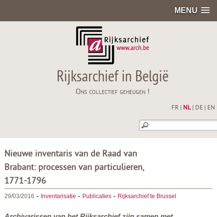
MENU
Rijksarchief in België
Ons collectief geheugen !
FR
|
NL
|
DE
|
EN
Nieuwe inventaris van de Raad van
Brabant: processen van particulieren,
1771-1796
-
-
-
29/03/2016
Inventarisatie
Publicaties
Rijksarchief te Brussel
Archivarissen van het Rijksarchief zijn samen met