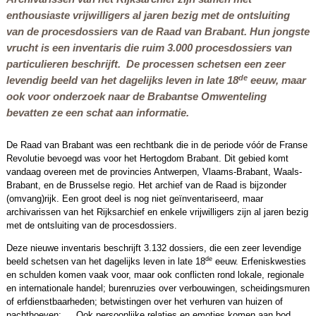
enthousiaste vrijwilligers al jaren bezig met de ontsluiting
van de procesdossiers van de Raad van Brabant. Hun jongste
vrucht is een inventaris die ruim 3.000 procesdossiers van
particulieren beschrijft. De processen schetsen een zeer
de
levendig beeld van het dagelijks leven in late 18
eeuw, maar
ook voor onderzoek naar de Brabantse Omwenteling
bevatten ze een schat aan informatie.
De Raad van Brabant was een rechtbank die in de periode vóór de Franse
Revolutie bevoegd was voor het Hertogdom Brabant. Dit gebied komt
vandaag overeen met de provincies Antwerpen, Vlaams-Brabant, Waals-
Brabant, en de Brusselse regio. Het archief van de Raad is bijzonder
(omvang)rijk. Een groot deel is nog niet geïnventariseerd, maar
archivarissen van het Rijksarchief en enkele vrijwilligers zijn al jaren bezig
met de ontsluiting van de procesdossiers.
Deze nieuwe inventaris beschrijft 3.132 dossiers, die een zeer levendige
de
beeld schetsen van het dagelijks leven in late 18
eeuw. Erfeniskwesties
en schulden komen vaak voor, maar ook conflicten rond lokale, regionale
en internationale handel; burenruzies over verbouwingen, scheidingsmuren
of erfdienstbaarheden; betwistingen over het verhuren van huizen of
pachthoeven; … Ook persoonlijke relaties en emoties komen aan bod,