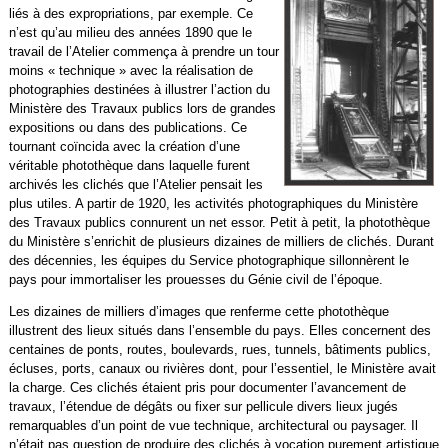
liés à des expropriations, par exemple. Ce
n’est qu’au milieu des années 1890 que le
travail de l’Atelier commença à prendre un tour
moins « technique » avec la réalisation de
photographies destinées à illustrer l’action du
Ministère des Travaux publics lors de grandes
expositions ou dans des publications. Ce
tournant coïncida avec la création d’une
véritable photothèque dans laquelle furent
archivés les clichés que l’Atelier pensait les
plus utiles. A partir de 1920, les activités photographiques du Ministère
des Travaux publics connurent un net essor. Petit à petit, la photothèque
du Ministère s’enrichit de plusieurs dizaines de milliers de clichés. Durant
des décennies, les équipes du Service photographique sillonnèrent le
pays pour immortaliser les prouesses du Génie civil de l’époque.
Les dizaines de milliers d’images que renferme cette photothèque
illustrent des lieux situés dans l’ensemble du pays. Elles concernent des
centaines de ponts, routes, boulevards, rues, tunnels, bâtiments publics,
écluses, ports, canaux ou rivières dont, pour l’essentiel, le Ministère avait
la charge. Ces clichés étaient pris pour documenter l’avancement de
travaux, l’étendue de dégâts ou fixer sur pellicule divers lieux jugés
remarquables d’un point de vue technique, architectural ou paysager. Il
n’était pas question de produire des clichés à vocation purement artistique