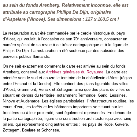
au sein du fonds Arenberg. Relativement inconnue, elle est
attribuée au cartographe Philips De Dijn, originaire
d’Aspelare (Ninove). Ses dimensions : 127 x 160,5 cm !
La restauration avait été commandée par le cercle historique du pays
e
d’Alost, qui voulait, à l’occasion de son 70
anniversaire, consacrer un
numéro spécial de sa revue à ce trésor cartographique et à la figure de
Philips De Dijn. La restauration a été soutenue par des subsides des
pouvoirs publics flamands.
On ne sait exactement comment la carte est arrivée au sein du fonds
Arenberg, conservé aux
Archives générales du Royaume
. La carte est
orientée vers le sud et couvre le territoire de la châtellenie d’Alost (région
entre l’Escaut et la Dendre). Elle contient des plans figuratifs des villes
d’Alost, Grammont, Renaix et Zottegem ainsi que des plans de villes se
situant en dehors du territoire, notamment Termonde, Gand, Lessines,
Ninove et Audenarde. Les églises paroissiales, l’infrastructure routière, les
cours d’eau, les forêts et les bâtiments importants se situant sur les
frontières ou à leur proximité, sont également représentés. En dehors de
la partie cartographiée, figure une construction architectonique avec cinq
piliers, qui représentent cinq autres entités : les pays de Rode, Gavere,
Zottegem, Boelare et Schorisse.