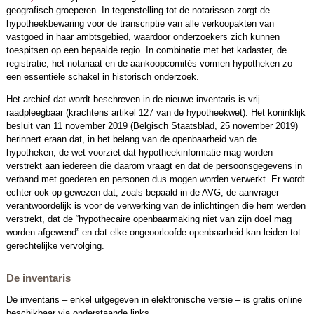
geografisch groeperen. In tegenstelling tot de notarissen zorgt de
hypotheekbewaring voor de transcriptie van alle verkoopakten van
vastgoed in haar ambtsgebied, waardoor onderzoekers zich kunnen
toespitsen op een bepaalde regio. In combinatie met het kadaster, de
registratie, het notariaat en de aankoopcomités vormen hypotheken zo
een essentiële schakel in historisch onderzoek.
Het archief dat wordt beschreven in de nieuwe inventaris is vrij
raadpleegbaar (krachtens artikel 127 van de hypotheekwet). Het koninklijk
besluit van 11 november 2019 (Belgisch Staatsblad, 25 november 2019)
herinnert eraan dat, in het belang van de openbaarheid van de
hypotheken, de wet voorziet dat hypotheekinformatie mag worden
verstrekt aan iedereen die daarom vraagt en dat de persoonsgegevens in
verband met goederen en personen dus mogen worden verwerkt. Er wordt
echter ook op gewezen dat, zoals bepaald in de AVG, de aanvrager
verantwoordelijk is voor de verwerking van de inlichtingen die hem werden
verstrekt, dat de “hypothecaire openbaarmaking niet van zijn doel mag
worden afgewend” en dat elke ongeoorloofde openbaarheid kan leiden tot
gerechtelijke vervolging.
De inventaris
De inventaris – enkel uitgegeven in elektronische versie – is gratis online
beschikbaar via onderstaande links.