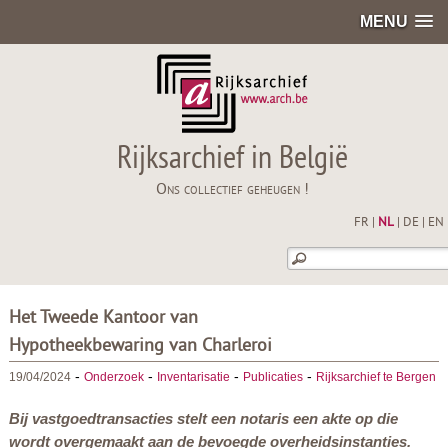
MENU
Rijksarchief in België
Ons collectief geheugen !
FR
|
NL
|
DE
|
EN
Het Tweede Kantoor van
Hypotheekbewaring van Charleroi
-
-
-
-
19/04/2024
Onderzoek
Inventarisatie
Publicaties
Rijksarchief te Bergen
Bij vastgoedtransacties stelt een notaris een akte op die
wordt overgemaakt aan de bevoegde overheidsinstanties.