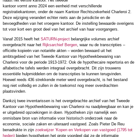
naast het eerste kantoor. Het tweede
kantoor vormt anno 2024 een eenheid met verschillende
registratiekantoren, onder de naam Kantoor Rechtszekerheid Charleroi 2.
Deze wijziging verandert echter niets aan de jurisdictie en de
bevoegdheden van het vroegere kantoor. De instelling bewaarde overigens
tot voor kort een groot deel van het archief van haar voorgangers.
Vanaf 2015 heeft het
SATURN-project
belangrijke volumes archief
overgebracht naar het
Rijksarchief Bergen
, waar nu de transcripties –
officiële kopieën van notariële akten – worden bewaard uit het
ambtsgebied van het Tweede Kantoor van Hypotheekbewaring van
Charleroi voor de periode 1913-1972. Ook de hypothecaire repertoria en de
alfabetische tafels werden integraal overgebracht. Dit zijn trouwens
essentiële hulpmiddelen om de transcripties te kunnen terugvinden.
Hoewel reeds 436 strekkende meter werd overgebracht, is het bestand
nog niet volledig en zullen in de toekomst nog meer overdrachten
plaatsvinden.
Dankzij twee inventarissen is het overgebrachte archief van het Tweede
Kantoor van Hypotheekbewaring van Charleroi nu raadpleegbaar en kan je
er uitgebreid opzoekingen in doen. Hypotheken zijn namelijk een
onmisbare bron van informatie voor historisch onderzoek naar de
economie, sociale zaken en uiteraard vastgoed. Zoals Pieter De Reu
benadrukte in zijn
zoekwijzer ‘Kopen en Verkopen van vastgoed (1795 tot
heden)
bieden hypotheken het grote voordeel dat ze de informatie