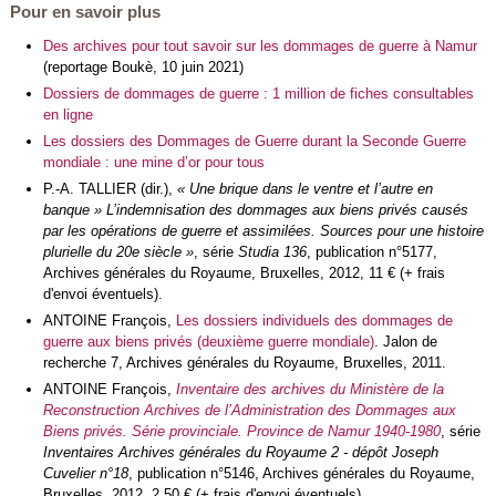
Pour en savoir plus
Des archives pour tout savoir sur les dommages de guerre à Namur
(reportage Boukè, 10 juin 2021)
Dossiers de dommages de guerre : 1 million de fiches consultables
en ligne
Les dossiers des Dommages de Guerre durant la Seconde Guerre
mondiale : une mine d’or pour tous
P.-A. TALLIER (dir.),
« Une brique dans le ventre et l’autre en
banque » L’indemnisation des dommages aux biens privés causés
par les opérations de guerre et assimilées. Sources pour une histoire
plurielle du 20e siècle »
, série
Studia 136
, publication n°5177,
Archives générales du Royaume, Bruxelles, 2012, 11 € (+ frais
d'envoi éventuels).
ANTOINE François,
Les dossiers individuels des dommages de
guerre aux biens privés (deuxième guerre mondiale)
. Jalon de
recherche 7, Archives générales du Royaume, Bruxelles, 2011.
ANTOINE François,
Inventaire des archives du Ministère de la
Reconstruction Archives de l’Administration des Dommages aux
Biens privés. Série provinciale. Province de Namur 1940-1980
, série
Inventaires Archives générales du Royaume 2 - dépôt Joseph
Cuvelier n°18
, publication n°5146, Archives générales du Royaume,
Bruxelles, 2012, 2,50 € (+ frais d'envoi éventuels).