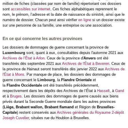
million de fiches (classées par nom de famille) répertoriant ces dossiers
sont
accessibles sur internet
. Ces fiches alphabétiques reprennent le
nom, le prénom, l’adresse et la date de naissance du sinistré, ainsi que le
numéro de dossier. Chacun peut ainsi vérifier
en ligne
si un dossier existe
sur une personne de sa famille, une entreprise ou une association.
En ce qui concerne les autres provinces
Les dossiers de dommages de guerre concernant la province de
Luxembourg
sont, quant à eux, consultables depuis l'automne 2021 aux
Archives de l’État à Arlon
. Ceux de la province d'
Anvers
ont été
transférés dès septembre 2021 aux
Archives de l'État à Beveren
. Ceux de
la province de Hainaut seront transférés dès janvier 2022 aux
Archives de
l'État à Mons
. Par manque de place, les dossiers des dommages de
guerre concernant le
Limbourg
, la
Flandre Orientale
et
la
Flandre Occidentale
ont été transférés précédemment,
respectivement dans les dépôts des Archives de l’État à
Hasselt
, à
Gand
et à
Bruges
. Les dossiers des dommages de guerre causés aux biens
privés durant la Seconde Guerre mondiale dans les autres provinces
(
Liège, Brabant wallon, Brabant flamand
et Région de
Bruxelles-
Capitale
) restent conservés aux
Archives générales du Royaume 2-dépôt
Joseph Cuvelier
, situées rue du Houblon à Bruxelles.