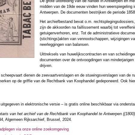
De grote uitbreiding van de handel in Antwerpen en me
midden van de 19de eeuw vinden hun weerspiegeling i
Antwerpen. De documenten bestrijken de periode 1858
Het archiefbestand bevat o.m. rechtsplegingsdossiers,
zijn de akkoorden na faillissement waarbij tot vereffe
getuigenverhoren, enz. Tot de administratieve docum
(stichtings)akten van vennootschappen, wijzigingen va
neerleggingen van balansen.
Uittreksels van huwelijkscontracten en van scheidinge
documenten over de ontvoogdingen van minderjarigen
drijven.
e scheepvaart dienen de zeevaartverslagen en de stuwingsverslagen van de n
merken op de griffie van de Rechtbank van Koophandel gedeponeerd. Ook hierva
 uitgegeven in elektronische versie – is gratis online beschikbaar via ondersta
ntaris van het archief van de Rechtbank van Koophandel te Antwerpen ((1800
444, Algemeen Rijksarchief, Brussel, 2024.
aadplegen via onze online zoekomgeving