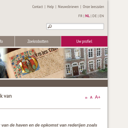
Contact
|
Help
|
Nieuwsbrieven
|
Onze leeszalen
FR
|
NL
|
DE
|
EN
fo
Zoekrobotten
Uw profiel
nk van
g van de haven en de opkomst van rederijen zoals