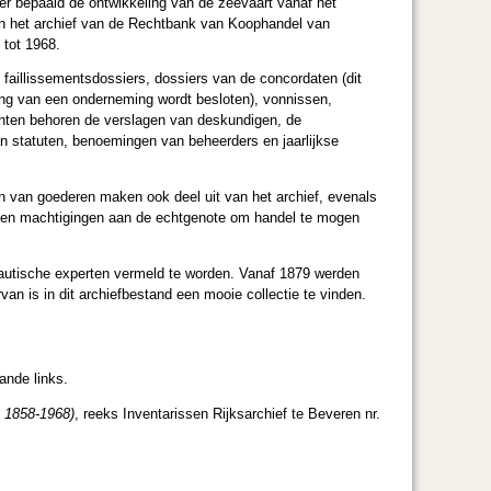
er bepaald de ontwikkeling van de zeevaart vanaf het
n het archief van de Rechtbank van Koophandel van
 tot 1968.
 faillissementsdossiers, dossiers van de concordaten (dit
ning van een onderneming wordt besloten), vonnissen,
enten behoren de verslagen van deskundigen, de
n statuten, benoemingen van beheerders en jaarlijkse
n van goederen maken ook deel uit van het archief, evenals
 en machtigingen aan de echtgenote om handel te mogen
autische experten vermeld te worden. Vanaf 1879 werden
n is in dit archiefbestand een mooie collectie te vinden.
ande links.
) 1858-1968)
, reeks Inventaris­sen Rijksarchief te Beveren nr.