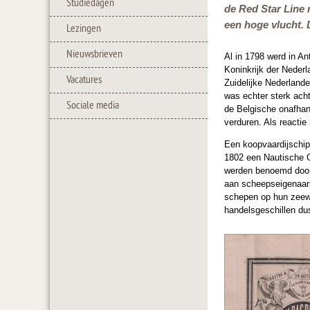
Studiedagen
de Red Star Line 
een hoge vlucht. 
Lezingen
Nieuwsbrieven
Al in 1798 werd in An
Koninkrijk der Neder
Vacatures
Zuidelijke Nederland
was echter sterk ach
Sociale media
de Belgische onafhan
verduren. Als reactie
Een koopvaardijschip
1802 een Nautische C
werden benoemd door 
aan scheepseigenaars
schepen op hun zeewa
handelsgeschillen dus