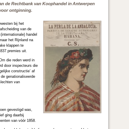
n van de Rechtbank van Koophandel in Antwerpen
voor ontginning.
ewesten bij het
 afscheiding van de
internationale) handel
naar het Rijnland na
ake klappen te
837 premies uit.
Om die reden werd in
d door inspecteurs die
lijke constructie’ af
de genationaliseerde
slechten van
toen gevestigd was,
ef ging daarbij
umenten van vóór 1858.