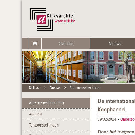
Over ons
Nieuws
Onthaal
>
Nieuws
>
Alle nieuwsberichten
De internationa
Alle nieuwsberichten
Koophandel
Agenda
-
19/02/2024
Onderzo
Tentoonstellingen
Door het toegenom