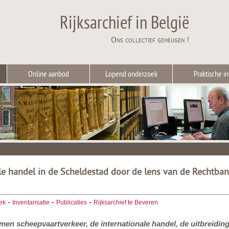
Rijksarchief in België
Ons collectief geheugen !
Online aanbod
Lopend onderzoek
Praktische in
le handel in de Scheldestad door de lens van de Rechtba
-
-
-
ek
Inventarisatie
Publicaties
Rijksarchief te Beveren
en scheepvaartverkeer, de internationale handel, de uitbreidin