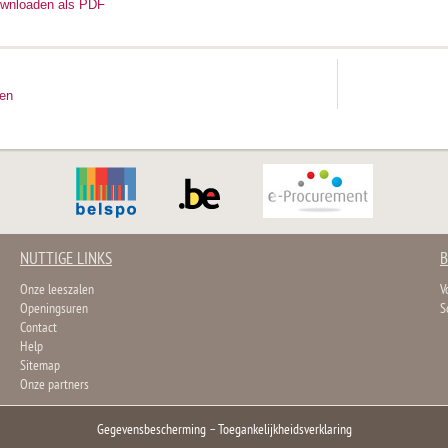
ownloaden als PDF
ten
NUTTIGE LINKS
B
Onze leeszalen
V
Openingsuren
S
Contact
Help
Sitemap
Onze partners
Gegevensbescherming
–
Toegankelijkheidsverklaring