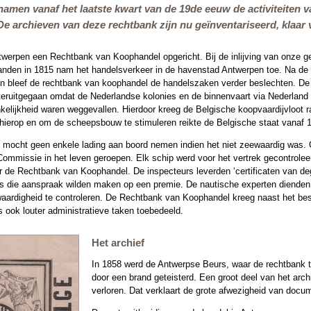
namen vanaf het laatste kwart van de 19de eeuw de activiteite
De archieven van deze rechtbank zijn nu geïnventariseerd, klaar 
twerpen een Rechtbank van Koophandel opgericht. Bij de inlijving van onze g
landen in 1815 nam het handelsverkeer in de havenstad Antwerpen toe. Na de
en bleef de rechtbank van koophandel de handelszaken verder beslechten. De (
teruitgegaan omdat de Nederlandse kolonies en de binnenvaart via Nederland 
kelijkheid waren weggevallen. Hierdoor kreeg de Belgische koopvaardijvloot r
 hierop en om de scheepsbouw te stimuleren reikte de Belgische staat vanaf 1
 mocht geen enkele lading aan boord nemen indien het niet zeewaardig was. 
ommissie in het leven geroepen. Elk schip werd voor het vertrek gecontroleer
de Rechtbank van Koophandel. De inspecteurs leverden ‘certificaten van dege
 die aanspraak wilden maken op een premie. De nautische experten dienden 
ardigheid te controleren. De Rechtbank van Koophandel kreeg naast het be
 ook louter administratieve taken toebedeeld.
Het archief
In 1858 werd de Antwerpse Beurs, waar de rechtbank 
door een brand geteisterd. Een groot deel van het archi
verloren. Dat verklaart de grote afwezigheid van doc