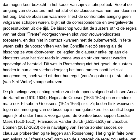
dan negen keer bezocht in het kader van zijn visitatiepolitiek. Vooral de
omgang van de zusters met het slot of de clausuur was hem een doorn in
het oog. Dat de abdissen waarmee Triest de confrontatie aanging geen
volgzame schapen waren, blijkt uit de correspondentie en overgeleverde
processtukken uit die tijd. De bisschop wou dat de zusters strikt de regels
van het door “Trente” voorgeschreven slot voor vrouwenkloosters
toepasten, en dus niet in contact kwamen met de buitenwereld. In feite
waren zelfs de voorschriften van het Concilie niet zó streng als de
bisschop ze wou doorvoeren: ze legden de clausuur enkel op aan die
kloosters waar het slot reeds in voege was en strikter moest worden
opgevolgd of hersteld. Dit was in Roosenberg niet het geval: de zusters
hadden in hun circa vierhonderdjarig bestaan immers nooit het slot
aangenomen, noch werd dit door hun regel (van Augustinus) of statuten
(van Sint-Victor) voorgeschreven.
De plotselinge verplichting hiertoe zinde de opeenvolgende abdissen Anna
de Samillan (1610-1634), Regina de Croeser (1634-1645) en in mindere
mate ook Elisabeth Goossens (1645-1658) niet. Zij boden flink weerwerk
tegen de inmenging van de bisschop in hun gebruiken. Het conflict begon
eigenlijk al onder Triests voorgangers, de Gentse bisschoppen Carolus
Maes (1610-1612), Franciscus vander Burch (1613-1616) en Jacobus
Boonen (1617-1620) die in navolging van Trente zonder succes de
clausuur probeerden op te leggen aan Roosenberg. Het ging in feite over
een enigszins “afgeslankte” vorm van de slotregel: de regel zou enkel van