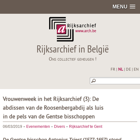
MENU
Rijksarchief in België
Ons collectief geheugen !
FR
|
NL
|
DE
|
EN
Vrouwenweek in het Rijksarchief (3): De
abdissen van de Roosenbergabdij als luis
in de pels van de Gentse bisschoppen
-
-
-
06/03/2019
Evenementen
Divers
Rijksarchief te Gent
De Gentse bisschop Antonius Triest (1577-1657) stond