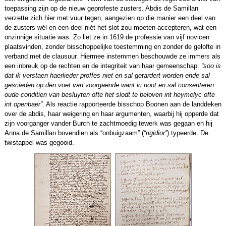
toepassing zijn op de nieuw geprofeste zusters. Abdis de Samillan
verzette zich hier met vuur tegen, aangezien op die manier een deel van
de zusters wél en een deel niét het slot zou moeten accepteren, wat een
onzinnige situatie was. Zo liet ze in 1619 de professie van vijf novicen
plaatsvinden, zonder bisschoppelijke toestemming en zonder de gelofte in
verband met de clausuur. Hiermee instemmen beschouwde ze immers als
een inbreuk op de rechten en de integriteit van haar gemeenschap:
“soo is
dat ik verstaen haerlieder proffes niet en sal getardert worden ende sal
gescieden op den voet van voorgaende want ic noot en sal consenteren
oude conditien van besluyten ofte het slodt te beloven int heymelyc ofte
int openbaer”
. Als reactie rapporteerde bisschop Boonen aan de landdeken
over de abdis, haar weigering en haar argumenten, waarbij hij opperde dat
zijn voorganger vander Burch te zachtmoedig tewerk was gegaan en hij
Anna de Samillan bovendien als “onbuigzaam” (
“rigidior”
) typeerde. De
twistappel was gegooid.