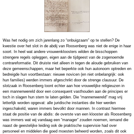
Was het nodig om zich jarenlang zo “onbuigzaam” op te stellen? De
kwestie over het slot in de abdij van Roosenberg was niet de enige in haar
soort. In heel wat andere vrouwenkloosters wilden de bisschoppen
strengere regels opleggen, eigen aan de tijdgeest van de zogenoemde
contrareformatie. Dit druiste niet alleen in tegen de aloude gebruiken van
deze gemeenschappen, maar het beperkte ook hun autonoom optreden en
bedreigde hun voortbestaan: nieuwe novicen (en niet onbelangrijk: ook
hun families) werden immers afgeschrikt door de strenge clausuur. De
slotzaak in Roosenberg toont echter aan hoe vrouwelijke religieuzen in
een mannenwereld door een consequent vasthouden aan de principes er
toch in slagen hun stem te laten gelden. Die “mannenwereld” mag vrij
letterlijk worden opgevat: alle juridische instanties die hier werden
ingeschakeld, waren immers bevolkt door mannen. In contrast hiermee
staat de positie van de abdis: de overste van een klooster als Roosenberg
was immers wat wij vandaag een “manager” zouden noemen, iemand die
naast de geestelijke leiding ook de praktische supervisie had over
personeel en middelen die goed moesten beheerd worden, zoals dit ook