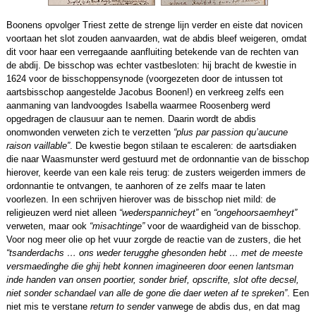
Boonens opvolger Triest zette de strenge lijn verder en eiste dat novicen
voortaan het slot zouden aanvaarden, wat de abdis bleef weigeren, omdat
dit voor haar een verregaande aanfluiting betekende van de rechten van
de abdij. De bisschop was echter vastbesloten: hij bracht de kwestie in
1624 voor de bisschoppensynode (voorgezeten door de intussen tot
aartsbisschop aangestelde Jacobus Boonen!) en verkreeg zelfs een
aanmaning van landvoogdes Isabella waarmee Roosenberg werd
opgedragen de clausuur aan te nemen. Daarin wordt de abdis
onomwonden verweten zich te verzetten
“plus par passion qu’aucune
raison vaillable”
. De kwestie begon stilaan te escaleren: de aartsdiaken
die naar Waasmunster werd gestuurd met de ordonnantie van de bisschop
hierover, keerde van een kale reis terug: de zusters weigerden immers de
ordonnantie te ontvangen, te aanhoren of ze zelfs maar te laten
voorlezen. In een schrijven hierover was de bisschop niet mild: de
religieuzen werd niet alleen
“wederspannicheyt”
en
“ongehoorsaemheyt”
verweten, maar ook
“misachtinge”
voor de waardigheid van de bisschop.
Voor nog meer olie op het vuur zorgde de reactie van de zusters, die het
“tsanderdachs … ons weder terugghe ghesonden hebt … met de meeste
versmaedinghe die ghij hebt konnen imagineeren door eenen lantsman
inde handen van onsen poortier, sonder brief, opscrifte, slot ofte decsel,
niet sonder schandael van alle de gone die daer weten af te spreken”
. Een
niet mis te verstane
return to sender
vanwege de abdis dus, en dat mag