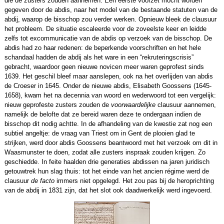
die de zusters zouden aannemen. Een eerste voorzet mocht worden
gegeven door de abdis, naar het model van de bestaande statuten van de
abdij, waarop de bisschop zou verder werken. Opnieuw bleek de clausuur
het probleem. De situatie escaleerde voor de zoveelste keer en leidde
zelfs tot excommunicatie van de abdis op verzoek van de bisschop. De
abdis had zo haar redenen: de beperkende voorschriften en het hele
schandaal hadden de abdij als het ware in een “rekruteringscrisis”
gebracht, waardoor geen nieuwe novicen meer waren geprofest sinds
1639. Het geschil bleef maar aanslepen, ook na het overlijden van abdis
de Croeser in 1645. Onder de nieuwe abdis, Elisabeth Goossens (1645-
1658), kwam het na decennia van woord en wederwoord tot een vergelijk:
nieuw geprofeste zusters zouden de
voorwaardelijke
clausuur aannemen,
namelijk de belofte dat ze bereid waren deze te ondergaan indien de
bisschop dit nodig achtte. In de afhandeling van de kwestie zat nog een
subtiel angeltje: de vraag van Triest om in Gent de plooien glad te
strijken, werd door abdis Goossens beantwoord met het verzoek om dit in
Waasmunster te doen, zodat alle zusters inspraak zouden krijgen. Zo
geschiedde. In feite haalden drie generaties abdissen na jaren juridisch
getouwtrek hun slag thuis: tot het einde van het ancien régime werd de
clausuur
de facto
immers niet opgelegd. Het zou pas bij de heroprichting
van de abdij in 1831 zijn, dat het slot ook daadwerkelijk werd ingevoerd.