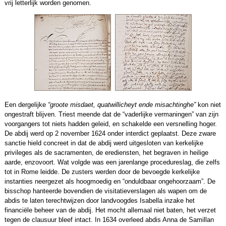
vrij letterlijk worden genomen.
Een dergelijke
“groote misdaet, quatwillicheyt ende misachtinghe”
kon niet
ongestraft blijven. Triest meende dat de “vaderlijke vermaningen” van zijn
voorgangers tot niets hadden geleid, en schakelde een versnelling hoger.
De abdij werd op 2 november 1624 onder interdict geplaatst. Deze zware
sanctie hield concreet in dat de abdij werd uitgesloten van kerkelijke
privileges als de sacramenten, de erediensten, het begraven in heilige
aarde, enzovoort. Wat volgde was een jarenlange procedureslag, die zelfs
tot in Rome leidde. De zusters werden door de bevoegde kerkelijke
instanties neergezet als hoogmoedig en “onduldbaar ongehoorzaam”. De
bisschop hanteerde bovendien de visitatieverslagen als wapen om de
abdis te laten terechtwijzen door landvoogdes Isabella inzake het
financiële beheer van de abdij. Het mocht allemaal niet baten, het verzet
tegen de clausuur bleef intact. In 1634 overleed abdis Anna de Samillan