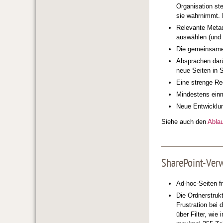
Organisation ste
sie wahrnimmt.
Relevante Meta
auswählen (und 
Die gemeinsame 
Absprachen darü
neue Seiten in 
Eine strenge Re
Mindestens einma
Neue Entwicklun
Siehe auch den
Abla
SharePoint-Verw
Ad-hoc-Seiten f
Die Ordnerstruk
Frustration bei
über Filter, wie