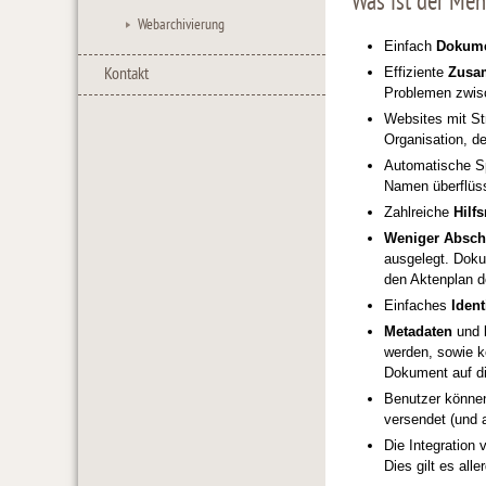
Was ist der Meh
Webarchivierung
Einfach
Dokume
Effiziente
Zusa
Kontakt
Problemen zwisc
Websites mit St
Organisation, d
Automatische S
Namen überflüssi
Zahlreiche
Hilf
Weniger Absch
ausgelegt. Doku
den Aktenplan d
Einfaches
Ident
Metadaten
und
werden, sowie k
Dokument auf d
Benutzer könne
versendet (und a
Die Integration
Dies gilt es al