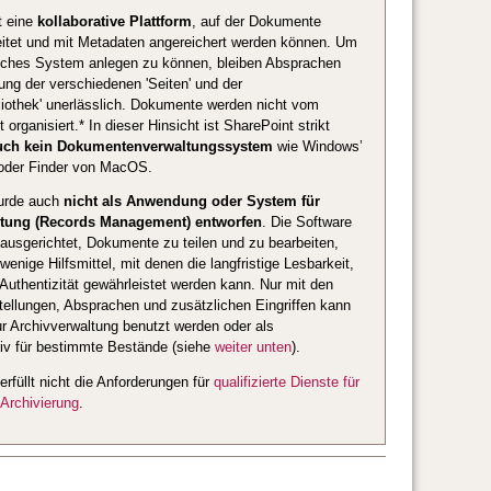
t eine
kollaborative Plattform
, auf der Dokumente
beitet und mit Metadaten angereichert werden können. Um
liches System anlegen zu können, bleiben Absprachen
ung der verschiedenen 'Seiten' und der
iothek' unerlässlich. Dokumente werden nicht vom
organisiert.* In dieser Hinsicht ist SharePoint strikt
uch kein Dokumentenverwaltungssystem
wie Windows’
 oder Finder von MacOS.
urde auch
nicht als Anwendung oder System für
ltung (Records Management) entworfen
. Die Software
f ausgerichtet, Dokumente zu teilen und zu bearbeiten,
enige Hilfsmittel, mit denen die langfristige Lesbarkeit,
d Authentizität gewährleistet werden kann. Nur mit den
stellungen, Absprachen und zusätzlichen Eingriffen kann
r Archivverwaltung benutzt werden oder als
iv für bestimmte Bestände (siehe
weiter unten
).
erfüllt nicht die Anforderungen für
qualifizierte Dienste für
 Archivierung
.