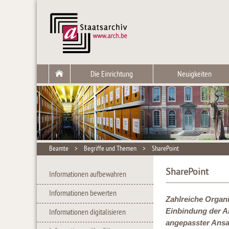
Die Einrichtung
Neuigkeiten
Beamte
>
Begriffe und Themen
>
SharePoint
SharePoint
Informationen aufbewahren
Informationen bewerten
Zahlreiche Organi
Einbindung der An
Informationen digitalisieren
angepasster Ansa