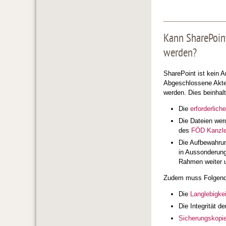
Kann SharePoint
werden?
SharePoint ist kein A
Abgeschlossene Akt
werden. Dies beinhal
Die
erforderlich
Die Dateien wer
des
FÖD Kanzle
Die Aufbewahrun
in Aussonderung
Rahmen weiter 
Zudem muss Folgende
Die
Langlebigkei
Die Integrität d
Sicherungskopi