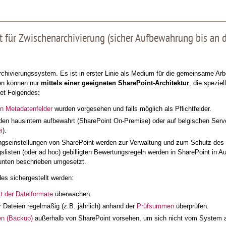
 für Zwischenarchivierung (sicher Aufbewahrung bis an 
rchivierungssystem. Es ist in erster Linie als Medium für die gemeinsame Arb
en können nur
mittels einer geeigneten SharePoint-Architektur
, die spezie
tet Folgendes
:
en Metadatenfelder
wurden vorgesehen und falls möglich als Pflichtfelder.
den hausintern aufbewahrt (SharePoint On-Premise) oder auf belgischen Serv
i
).
gseinstellungen von SharePoint werden zur Verwaltung und zum Schutz des
slisten (oder ad hoc) gebilligten Bewertungsregeln werden in SharePoint in A
unten beschrieben umgesetzt.
s sichergestellt werden:
t der Dateiformate
überwachen.
er Dateien regelmäßig (z.B. jährlich) anhand der
Prüfsummen
überprüfen.
en (Backup)
außerhalb von SharePoint vorsehen, um sich nicht vom System 