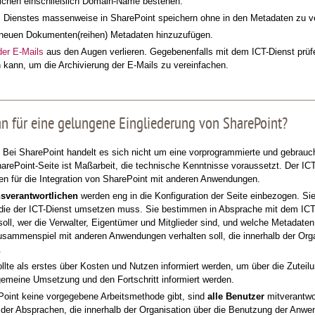
ichen einschließlich Domain-Name bestehen.
s Dienstes massenweise in SharePoint speichern ohne in den Metadaten zu v
neuen Dokumenten(reihen) Metadaten hinzuzufügen.
der E-Mails
aus den Augen verlieren. Gegebenenfalls mit dem ICT-Dienst prüf
n kann, um die Archivierung der E-Mails zu vereinfachen.
n für eine gelungene Eingliederung von SharePoint?
Bei SharePoint handelt es sich nicht um eine vorprogrammierte und gebrauch
arePoint-Seite ist Maßarbeit, die technische Kenntnisse voraussetzt. Der 
n für die Integration von SharePoint mit anderen Anwendungen.
nsverantwortlichen
werden eng in die Konfiguration der Seite einbezogen. Sie
die der ICT-Dienst umsetzen muss. Sie bestimmen in Absprache mit dem IC
soll, wer die Verwalter, Eigentümer und Mitglieder sind, und welche Metadaten
usammenspiel mit anderen Anwendungen verhalten soll, die innerhalb der Org
.
llte als erstes über Kosten und Nutzen informiert werden, um über die Zutei
lgemeine Umsetzung und den Fortschritt informiert werden.
Point keine vorgegebene Arbeitsmethode gibt, sind
alle Benutzer
mitverantwo
 der Absprachen, die innerhalb der Organisation über die Benutzung der Anwe