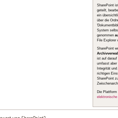
SharePoint is
geteilt, bear
ein übersicht
über die Ordn
'Dokumentbibl
System selbst 
genommen
a
File Explorer
SharePoint w
Archivverwa
ist auf darau
umfasst aber w
Integrität un
richtigen Ein
SharePoint zu
Zwischenarch
Die Plattform 
elektronische