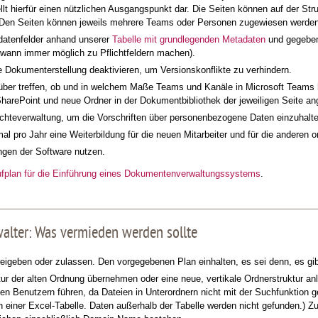
llt hierfür einen nützlichen Ausgangspunkt dar. Die Seiten können auf der Str
 Den Seiten können jeweils mehrere Teams oder Personen zugewiesen werden
datenfelder anhand unserer
Tabelle mit grundlegenden Metadaten
und gegeben
wann immer möglich zu Pflichtfeldern machen).
Dokumenterstellung deaktivieren, um Versionskonflikte zu verhindern.
ber treffen, ob und in welchem Maße Teams und Kanäle in Microsoft Teams h
SharePoint und neue Ordner in der Dokumentbibliothek der jeweiligen Seite an
chteverwaltung, um die Vorschriften über personenbezogene Daten einzuhalte
l pro Jahr eine Weiterbildung für die neuen Mitarbeiter und für die anderen o
gen der Software nutzen.
ufplan für die Einführung eines Dokumentenverwaltungssystems
.
alter: Was vermieden werden sollte
reigeben oder zulassen. Den vorgegebenen Plan einhalten, es sei denn, es g
tur der alten Ordnung übernehmen oder eine neue, vertikale Ordnerstruktur an
 den Benutzern führen, da Dateien in Unterordnern nicht mit der Suchfunktion
 in einer Excel-Tabelle. Daten außerhalb der Tabelle werden nicht gefunden.) 