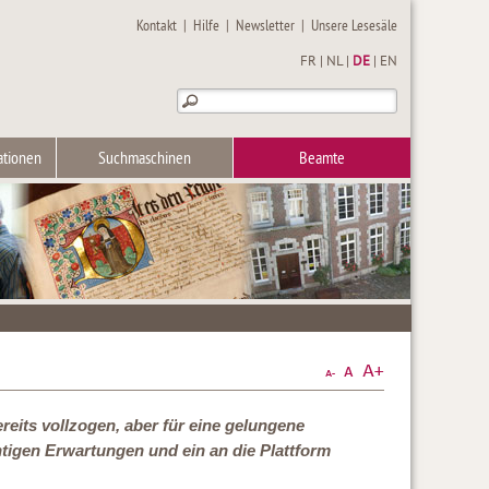
Kontakt
|
Hilfe
|
Newsletter
|
Unsere Lesesäle
FR
|
NL
|
DE
|
EN
ationen
Suchmaschinen
Beamte
eits vollzogen, aber für eine gelungene
tigen Erwartungen und ein an die Plattform