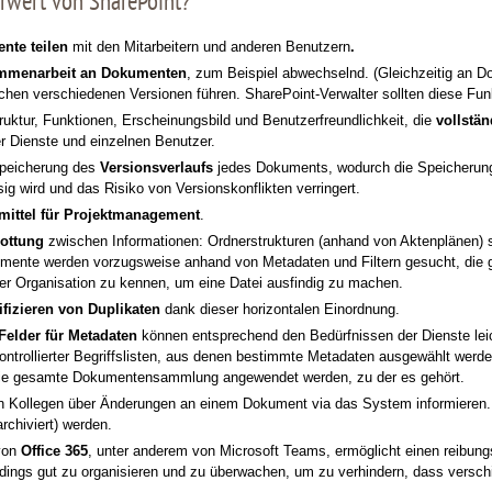
rwert von SharePoint?
nte teilen
mit den Mitarbeitern und anderen Benutzern
.
mmenarbeit an Dokumenten
, zum Beispiel abwechselnd. (Gleichzeitig an D
hen verschiedenen Versionen führen. SharePoint-Verwalter sollten diese Fun
ruktur, Funktionen, Erscheinungsbild und Benutzerfreundlichkeit, die
vollstä
er Dienste und einzelnen Benutzer.
peicherung des
Versionsverlaufs
jedes Dokuments, wodurch die Speicherung
g wird und das Risiko von Versionskonflikten verringert.
smittel für Projektmanagement
.
ottung
zwischen Informationen: Ordnerstrukturen (anhand von Aktenplänen) s
mente werden vorzugsweise anhand von Metadaten und Filtern gesucht, die ge
er Organisation zu kennen, um eine Datei ausfindig zu machen.
ifizieren von Duplikaten
dank dieser horizontalen Einordnung.
Felder für Metadaten
können entsprechend den Bedürfnissen der Dienste leic
ontrollierter Begriffslisten, aus denen bestimmte Metadaten ausgewählt we
ie gesamte Dokumentensammlung angewendet werden, zu der es gehört.
n Kollegen über Änderungen an einem Dokument via das System informiere
rchiviert) werden.
 von
Office 365
, unter anderem von Microsoft Teams, ermöglicht einen reibu
lerdings gut zu organisieren und zu überwachen, um zu verhindern, dass versc