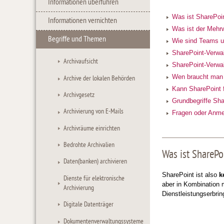
Informationen überführen
Was ist SharePoin
Informationen vernichten
Was ist der Mehr
Begriffe und Themen
Wie sind Teams u
SharePoint-Verwal
Archivaufsicht
SharePoint-Verwal
Wen braucht man 
Archive der lokalen Behörden
Kann SharePoint f
Archivgesetz
Grundbegriffe Sha
Archivierung von E-Mails
Fragen oder Anm
Archivräume einrichten
Bedrohte Archivalien
Was ist SharePoi
Daten(banken) archivieren
SharePoint ist also
k
Dienste für elektronische
aber in Kombination m
Archivierung
Dienstleistungserbrin
Digitale Datenträger
Dokumentenverwaltungssysteme