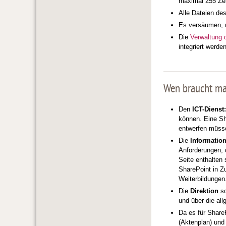
maximal 255 Ze
Alle Dateien de
Es versäumen, 
Die
Verwaltung 
integriert werde
Wen braucht ma
Den
ICT-Dienst:
können. Eine Sh
entwerfen müsse
Die
Informatio
Anforderungen, 
Seite enthalten 
SharePoint in Z
Weiterbildungen
Die
Direktion
so
und über die al
Da es für Share
(Aktenplan) und