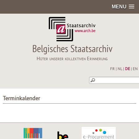
MENU
Belgisches Staatsarchiv
Hüter unserer kollektiven Erinnerung
FR
|
NL
|
DE
|
EN
Terminkalender