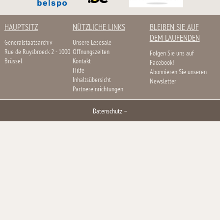
HAUPTSITZ
NÜTZLICHE LINKS
BLEIBEN SIE AUF
DEM LAUFENDEN
Generalstaatsarchiv
Unsere Lesesäle
Rue de Ruysbroeck 2 - 1000
Öffnungszeiten
Folgen Sie uns auf
Brüssel
Kontakt
Facebook!
Hilfe
Abonnieren Sie unseren
Inhaltsübersicht
Newsletter
Partnereinrichtungen
Datenschutz
–