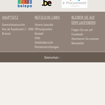
HAUPTSITZ
NÜTZLICHE LINKS
BLEIBEN SIE AUF
DEM LAUFENDEN
Generalstaatsarchiv
Unsere Lesesäle
Rue de Ruysbroeck 2 - 1000
Öffnungszeiten
Folgen Sie uns auf
Brüssel
Kontakt
Facebook!
Hilfe
Abonnieren Sie unseren
Inhaltsübersicht
Newsletter
Partnereinrichtungen
Datenschutz
–