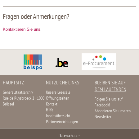
Fragen oder Anmerkungen?
Kontaktieren Sie uns
.
HAUPTSITZ
NÜTZLICHE LINKS
BLEIBEN SIE AUF
DEM LAUFENDEN
Generalstaatsarchiv
Unsere Lesesäle
Rue de Ruysbroeck 2 - 1000
Öffnungszeiten
Folgen Sie uns auf
Brüssel
Kontakt
Facebook!
Hilfe
Abonnieren Sie unseren
Inhaltsübersicht
Newsletter
Partnereinrichtungen
Datenschutz
–