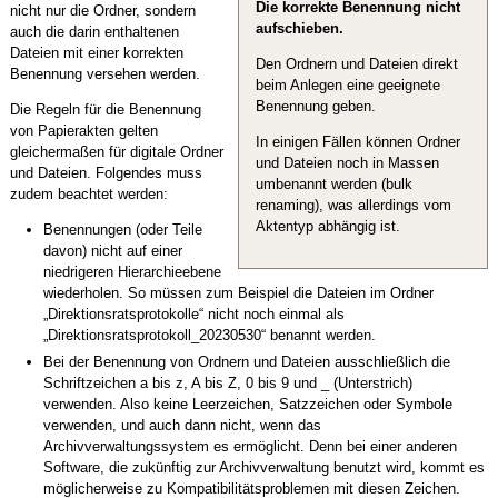
Die korrekte Benennung nicht
nicht nur die Ordner, sondern
aufschieben.
auch die darin enthaltenen
Dateien mit einer korrekten
Den Ordnern und Dateien direkt
Benennung versehen werden.
beim Anlegen eine geeignete
Benennung geben.
Die Regeln für die Benennung
von Papierakten gelten
In einigen Fällen können Ordner
gleichermaßen für digitale Ordner
und Dateien noch in Massen
und Dateien. Folgendes muss
umbenannt werden (bulk
zudem beachtet werden:
renaming), was allerdings vom
Aktentyp abhängig ist.
Benennungen (oder Teile
davon) nicht auf einer
niedrigeren Hierarchieebene
wiederholen. So müssen zum Beispiel die Dateien im Ordner
„Direktionsratsprotokolle“ nicht noch einmal als
„Direktionsratsprotokoll_20230530“ benannt werden.
Bei der Benennung von Ordnern und Dateien ausschließlich die
Schriftzeichen a bis z, A bis Z, 0 bis 9 und _ (Unterstrich)
verwenden. Also keine Leerzeichen, Satzzeichen oder Symbole
verwenden, und auch dann nicht, wenn das
Archivverwaltungssystem es ermöglicht. Denn bei einer anderen
Software, die zukünftig zur Archivverwaltung benutzt wird, kommt es
möglicherweise zu Kompatibilitätsproblemen mit diesen Zeichen.