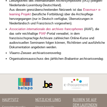
Leitungskreis
des
Internationalen Archivsymposions (IAS)
(Belgien-
Niederlande-Luxemburg-Deutschland).
Aus diesem grenzüberschreitenden Netzwerk ist das
Erasmus+ e-
learning Projekt
(berufliche Fortbildung) über die Archivpflege
hervorgegangen (nur in Deutsch verfügbar, Übersetzungen in
Niederländisch und Französisch vorgesehen).
Association internationale des archives francophones
(AIAF), die
das sehr reichhaltige
PIAF
-Portal verwaltet, in dem
französischsprachige Archivare zahlreichen Online-Kurse und
audiovisuellen Seminaren folgen können, Richtlinien und ausführliche
Dokumentation angeboten werden.
Vlaams-Zeeuws archivarissenoverleg
.
Organisationsausschuss des järhlichen
Brabantse archivarissendag
.
HAUPTSITZ
NÜTZLICHE LINKS
BLEIBEN SIE AUF
DEM LAUFENDEN