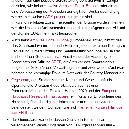
anderem auf eine bessere Bereitstellung von Archiven in Europa
abzielen, wie beispielsweise
Archives Portal Europe
, oder die auf
eine Verbesserung der Methoden zur digitalen Bestandserhaltung,
wie beispielsweise
eARK project
, ausgelegt sind.
In kürzlich erfolgten Zusammenkünften der Gruppe wurden Themen
wie die Rolle von Archivdiensten in der digitalen Agenda der EU und
der digitale EU-Binnenmarkt besprochen.
Auch beim
Archives Portal Europe
(Europeana-Partner) nimmt das
Das Staatsarchiv eine führende Rolle ein, indem es einen Beitrag zu
Verwaltung, Unterstützung und Bereitstellung von Inhalten leistet.
Zudem ist der Generalarchivar Vorsitzender der Assembly of
Associates der Stiftung
APEF
, ein Archivar des Staatsarchivs
fungiert als Sekretär des Verwaltungsrats und zwei weitere Archivare
nehmen eine vorrangige Rolle im Netzwerk der Country Manager ein.
Cegesoma
, das Studienzentrum Kriege und Gesellschaft als
Operationelle Direktion 4 des Staatsarchivs, ist eine
Partnereinrichtung des Projekts Horizon 2020 und der
European
Holocaust Research Infrastructure
, ein Portal zur Erforschung des
Holocaust, über das digitale Infrastruktur und Fachnetzwerke
bereitgestellt werden. Schauen Sie sich
hier einen kurzen Film über
das EHRI
an.
Der Generalarchivar oder dessen Stellvertreter nimmt an
verschiedenen Verwaltungsräten von EU-Organisationen und –