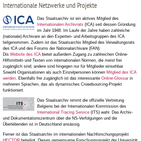
Internationale Netzwerke und Projekte
Das Staatsarchiv ist ein aktives Mitglied des
Internationalen Archivrats
(ICA) seit dessen Gründung
im Jahr 1948. Im Laufe der Jahre haben zahlreiche
(nationale) Archivare an den Experten- und Arbeitsgruppen des ICA
teilgenommen. Zudem ist das Staatsarchiv Mitglied des Verwaltungsrats
des ICA und des Forums der Nationalarchivare (FAN).
Dis
Website des ICA
bietet außerdem Zugang zu zahlreichen Online-
Hilfsmitteln und Texten von internationalen Normen, die meist frei
zugänglich sind; andere sind hingegen nur für Mitglieder einsehbar.
Sowohl Organisationen als auch Einzelpersonen können
Mitglied des ICA
werden
. Ebenfalls frei zugänglich ist das interessante
Online-Glossar
in
mehreren Sprachen, das als dynamisches Crowdsourcing-Projekt
funktioniert.
Das Staatsarchiv nimmt die offizielle Vertretung
Belgiens bei der Internationalen Kommission des
International Tracing Service
(ITS) wahr. Das Archiv-
und Dokumentationszentrum über die NS-Verfolgungen und die
Überlebenden ist in Deutschland ansässig.
Ferner ist das Staatsarchiv im internationalen Nachforschungsprojekt
HECTOR
beteiligt. Dieses gemeinsame Forschungsprojekt der Universität