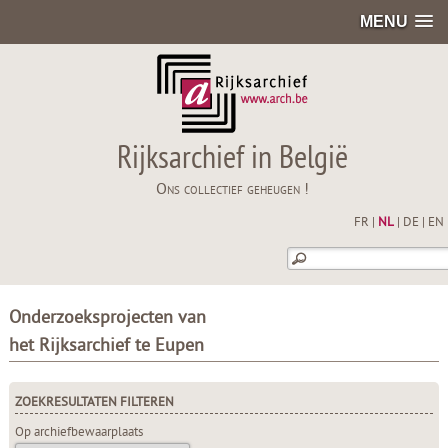
MENU
Rijksarchief in België
Ons collectief geheugen !
FR
|
NL
|
DE
|
EN
Onderzoeksprojecten van
het Rijksarchief te Eupen
ZOEKRESULTATEN FILTEREN
Op archiefbewaarplaats