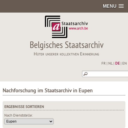
MENU
Belgisches Staatsarchiv
Hüter unserer kollektiven Erinnerung
FR
|
NL
|
DE
|
EN
Nachforschung im Staatsarchiv in Eupen
ERGEBNISSE SORTIEREN
Nach Dienststelle: