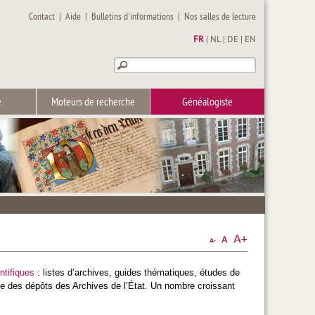
Contact
|
Aide
|
Bulletins d'informations
|
Nos salles de lecture
FR
|
NL
|
DE
|
EN
e
Moteurs de recherche
Généalogiste
ntifiques
: listes d’archives, guides thématiques, études de
ure des dépôts des Archives de l’État. Un nombre croissant