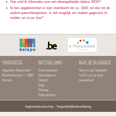
Hoe vind ik informatie over een dwangarbeider tijdens WOII?
Ik ben opgeklommen in mijn stamboom tot ca. 1600, en dus tot de
oudste parochieregisters. Is het mogelijk om oudere gegevens te
vinden, en zo ja: hoe
?
HOOFDZETEL
NUTTIGE LINKS
BLIJF OP DE HOOGTE
Algemeen Rijksarchief
Onze leeszalen
Volg ons op Facebook!
Ruisbroekstraat 2 - 1000
Openingsuren
Schrijf u in op onze
Brussel
Contact
nieuwsbrief
Help
Sitemap
Onze partners
Gegevensbescherming
–
Toegankelijkheidsverklaring