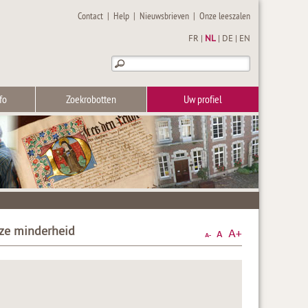
Contact
|
Help
|
Nieuwsbrieven
|
Onze leeszalen
FR
|
NL
|
DE
|
EN
fo
Zoekrobotten
Uw profiel
uze minderheid