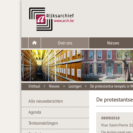
Over ons
Nieuws
Onthaal
>
Nieuws
>
Lezingen
>
De protestantse tempels in W
De protestantse
Alle nieuwsberichten
Agenda
08/09/2018
Tentoonstellingen
Rue Saint-Pierre 3
De lezing gaat van 