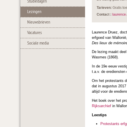
Studiedagen
Tarieven:
Gratis to
Lezingen
Contact :
laurence
Nieuwsbrieven
Laurence Druez, docto
Vacatures
erfgoed van Wallonië
Sociale media
Des lieux de mémoire 
De lezing maakt deel
Wasmes (1868).
In de 19e eeuw vesti
t.a.v. de eredienste
Om het protestants d
dat in augustus 2017
altijd voor de eredien
Het boek over het pro
Rijksarchief
in Wallon
Leestips
Protestants erfg