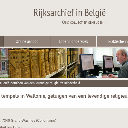
Rijksarchief in België
Ons collectief geheugen !
Online aanbod
Lopend onderzoek
Praktische in
allonië, getuigen van een levendige religieuze minderheid
 tempels in Wallonië, getuigen van een levendige religie
1, 7340 Grand-Wasmes (Colfontaine)
start om 18.30u.