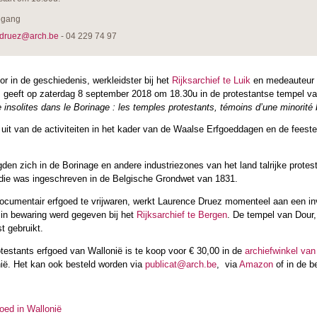
egang
.druez@arch.be
- 04 229 74 97
r in de geschiedenis, werkleidster bij het
Rijksarchief te Luik
en medeauteur va
, geeft op zaterdag 8 september 2018 om 18.30u in de protestantse tempel v
insolites dans le Borinage : les temples protestants, témoins d’une minorité 
 uit van de activiteiten in het kader van de Waalse Erfgoeddagen en de feest
gden zich in de Borinage en andere industriezones van het land talrijke prot
n die was ingeschreven in de Belgische Grondwet van 1831.
ocumentair erfgoed te vrijwaren, werkt Laurence Druez momenteel aan een inv
 in bewaring werd gegeven bij het
Rijksarchief te Bergen
. De tempel van Dour,
st gebruikt.
testants erfgoed van Wallonië is te koop voor € 30,00 in de
archiefwinkel van
ië. Het kan ook besteld worden via
publicat@arch.be
, via
Amazon
of in de b
oed in Wallonië