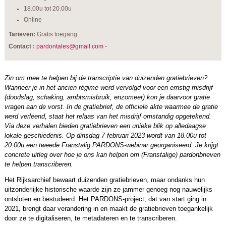
18.00u tot 20.00u
Online
Tarieven:
Gratis toegang
Contact :
pardontales@gmail.com
-
Zin om mee te helpen bij de transcriptie van duizenden gratiebrieven?
Wanneer je in het ancien régime werd vervolgd voor een ernstig misdrijf
(doodslag, schaking, ambtsmisbruik, enzomeer) kon je daarvoor gratie
vragen aan de vorst. In de gratiebrief, de officiele akte waarmee de gratie
werd verleend, staat het relaas van het misdrijf omstandig opgetekend.
Via deze verhalen bieden gratiebrieven een unieke blik op alledaagse
lokale geschiedenis. Op dinsdag 7 februari 2023 wordt van 18.00u tot
20.00u een tweede Franstalig PARDONS-webinar georganiseerd. Je krijgt
concrete uitleg over hoe je ons kan helpen om (Franstalige) pardonbrieven
te helpen transcriberen.
Het Rijksarchief bewaart duizenden gratiebrieven, maar ondanks hun
uitzonderlijke historische waarde zijn ze jammer genoeg nog nauwelijks
ontsloten en bestudeerd. Het PARDONS-project, dat van start ging in
2021, brengt daar verandering in en maakt de gratiebrieven toegankelijk
door ze te digitaliseren, te metadateren en te transcriberen.