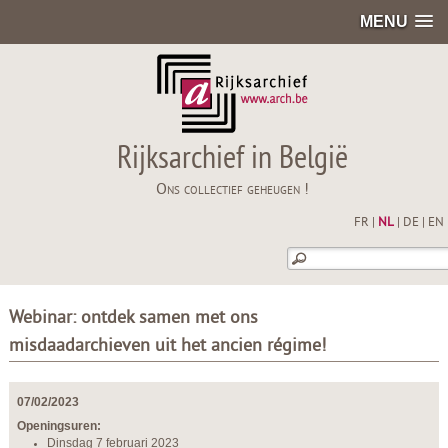
MENU
Rijksarchief in België
Ons collectief geheugen !
FR
|
NL
|
DE
|
EN
Webinar: ontdek samen met ons
misdaadarchieven uit het ancien régime!
07/02/2023
Openingsuren:
Dinsdag 7 februari 2023