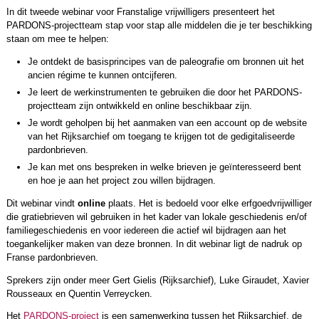
In dit tweede webinar voor Franstalige vrijwilligers presenteert het
PARDONS-projectteam stap voor stap alle middelen die je ter beschikking
staan om mee te helpen:
Je ontdekt de basisprincipes van de paleografie om bronnen uit het
ancien régime te kunnen ontcijferen.
Je leert de werkinstrumenten te gebruiken die door het PARDONS-
projectteam zijn ontwikkeld en online beschikbaar zijn.
Je wordt geholpen bij het aanmaken van een account op de website
van het Rijksarchief om toegang te krijgen tot de gedigitaliseerde
pardonbrieven.
Je kan met ons bespreken in welke brieven je geïnteresseerd bent
en hoe je aan het project zou willen bijdragen.
Dit webinar vindt
online
plaats. Het is bedoeld voor elke erfgoedvrijwilliger
die gratiebrieven wil gebruiken in het kader van lokale geschiedenis en/of
familiegeschiedenis en voor iedereen die actief wil bijdragen aan het
toegankelijker maken van deze bronnen. In dit webinar ligt de nadruk op
Franse pardonbrieven.
Sprekers zijn onder meer Gert Gielis (Rijksarchief), Luke Giraudet, Xavier
Rousseaux en Quentin Verreycken.
Het
PARDONS-project
is een samenwerking tussen het Rijksarchief, de