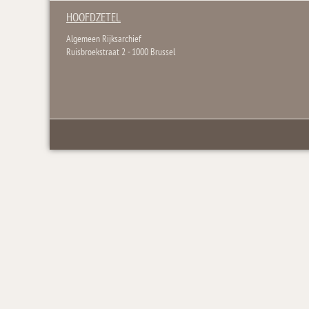
HOOFDZETEL
Algemeen Rijksarchief
Ruisbroekstraat 2 - 1000 Brussel