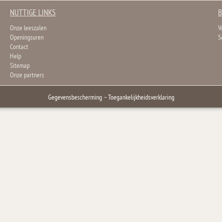
NUTTIGE LINKS
B
Onze leeszalen
V
Openingsuren
S
Contact
Help
Sitemap
Onze partners
Gegevensbescherming
–
Toegankelijkheidsverklaring