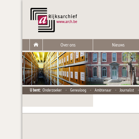
Over ons
Nieuws
U bent:
Onderzoeker
-
Genealoog
-
Ambtenaar
-
Journalist