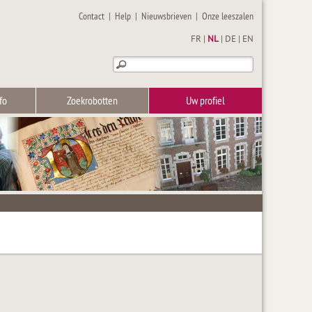
Contact
|
Help
|
Nieuwsbrieven
|
Onze leeszalen
FR
|
NL
|
DE
|
EN
fo
Zoekrobotten
Uw profiel