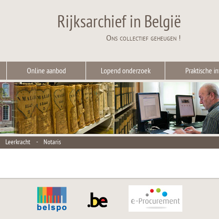
Rijksarchief in België
Ons collectief geheugen !
Online aanbod
Lopend onderzoek
Praktische in
-
Leerkracht
-
Notaris