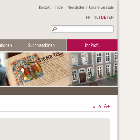
Kontakt
|
Hilfe
|
Newsletter
|
Unsere Lesesäle
FR
|
NL
|
DE
|
EN
ationen
Suchmaschinen
Ihr Profil