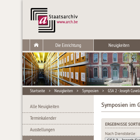
Die Einrichtung
Neuigkeiten
Startseite
>
Neuigkeiten
>
Symposien
>
GSA 2 - Joseph Cuveli
Symposien im Ge
Alle Neuigkeiten
Terminkalender
ERGEBNISSE SORTI
Ausstellungen
Nach Dienststelle: