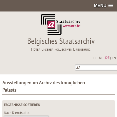
MENU
Belgisches Staatsarchiv
Hüter unserer kollektiven Erinnerung
FR
|
NL
|
DE
|
EN
Ausstellungen im Archiv des königlichen
Palasts
ERGEBNISSE SORTIEREN
Nach Dienststelle: