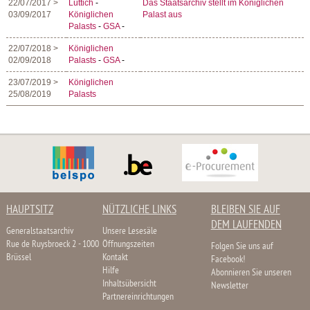
22/07/2017 >
Lüttich
-
Das Staatsarchiv stellt im Königlichen
03/09/2017
Königlichen
Palast aus
Palasts
-
GSA
-
22/07/2018 >
Königlichen
02/09/2018
Palasts
-
GSA
-
23/07/2019 >
Königlichen
25/08/2019
Palasts
HAUPTSITZ
NÜTZLICHE LINKS
BLEIBEN SIE AUF
DEM LAUFENDEN
Generalstaatsarchiv
Unsere Lesesäle
Rue de Ruysbroeck 2 - 1000
Öffnungszeiten
Folgen Sie uns auf
Brüssel
Kontakt
Facebook!
Hilfe
Abonnieren Sie unseren
Inhaltsübersicht
Newsletter
Partnereinrichtungen