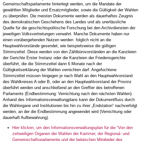
Gemeinschaftsparlamente hinterlegt werden, um die Mandate der
gewählten Mitglieder und Ersatzmitglieder, sowie die Gültigkeit der Wahlen
zu überprüfen. Die meisten Dokumente werden als dauerhaftes Zeugnis
des demokratischen Geschehens des Landes und als unerlässliche
Quelle für die geschichtspolitische Forschung bei den Archivdiensten der
jeweiligen Volksvertretungen verwahrt. Manche Dokumente haben nur
einen vorübergehenden Nutzen werden folglich nicht an die
Hauptwahlvorstände gesendet, wie beispielsweise die gültigen
Stimmzettel. Diese werden von den Zählbürovorständen an die Kanzleien
der Gerichte Erster Instanz oder die Kanzleien der Friedensgerichte
überführt, die die Stimmzettel dann 6 Monate nach der
Gültigkeitserklärung der Wahlen vernichten darf. Angefochtene
Stimmzettel müssen hingegen je nach Wahl an den Hauptwahlvorstand
des Wahlkreises A oder B, oder an den Hauptwahlvorstand der Provinz
überführt werden und anschließend an den Greffier des betroffenen
Parlaments (Endbestimmung: Vernichtung nach den nächsten Wahlen).
Anhand des Informationsverwaltungplans kann der Dokumentfluss durch
die Wahlorgane und Institutionen bis hin zu ihrer „Endstation“ nachverfolgt
werden, an der die Endbestimmung angewendet wird (Vernichtung oder
dauerhaft Aufbewahrung).
Hier klicken, um den Informationsverwaltungsplan für die “Von den
zeitweiligen Organen der Wahlen der Kammer, der Regional- und
Gemeinschaftsparlamente und der belgischen Mitglieder des