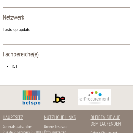
Netzwerk
Tests op update
Fachbereiche(e)
ICT
HAUPTSITZ
NÜTZLICHE LINKS
BLEIBEN SIE AUF
DEM LAUFENDEN
Generalstaatsarchiv
Unsere Lesesäle
Rue de Ruysbroeck 2 - 1000
Öffnungszeiten