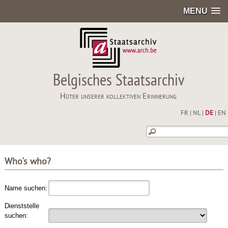
MENU
Belgisches Staatsarchiv
Hüter unserer kollektiven Erinnerung
FR
|
NL
|
DE
|
EN
Who's who?
Name suchen:
Dienststelle
suchen: