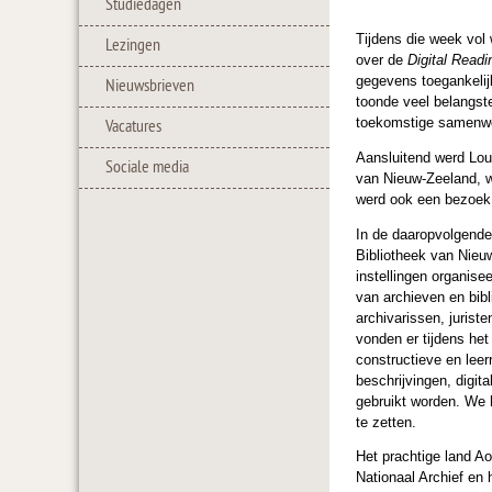
Studiedagen
Tijdens die week vol 
Lezingen
over de
Digital Read
gegevens toegankelij
Nieuwsbrieven
toonde veel belangste
toekomstige samenwe
Vacatures
Aansluitend werd Lo
Sociale media
van Nieuw-Zeeland, wa
werd ook een bezoek
In de daaropvolgend
Bibliotheek van Nie
instellingen organis
van archieven en bibl
archivarissen, jurist
vonden er tijdens het
constructieve en leer
beschrijvingen, digit
gebruikt worden. We 
te zetten.
Het prachtige land Ao
Nationaal Archief en