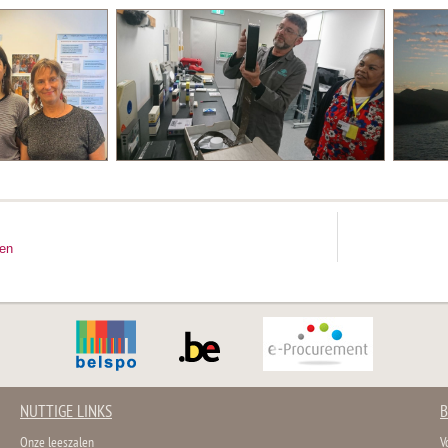
ten
NUTTIGE LINKS
B
Onze leeszalen
V