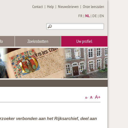
Contact
|
Help
|
Nieuwsbrieven
|
Onze leeszalen
FR
|
NL
|
DE
|
EN
fo
Zoekrobotten
Uw profiel
rzoeker verbonden aan het Rijksarchief, deel aan