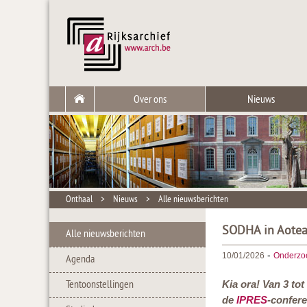
Over ons
Nieuws
Onthaal
>
Nieuws
>
Alle nieuwsberichten
SODHA in Aotea
Alle nieuwsberichten
-
10/01/2026
Onderzo
Agenda
Tentoonstellingen
Kia ora! Van 3 to
de
IPRES
-confere