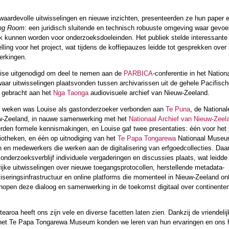
waardevolle uitwisselingen en nieuwe inzichten, presenteerden ze hun paper e
ing Room
: een juridisch sluitende en technisch robuuste omgeving waar gevoe
k kunnen worden voor onderzoeksdoeleinden. Het publiek stelde interessante
lling voor het project, wat tijdens de koffiepauzes leidde tot gesprekken over
rkingen.
uise uitgenodigd om deel te nemen aan de
PARBICA
-conferentie in het Nation
ar uitwisselingen plaatsvonden tussen archivarissen uit de gehele Pacifisch
 gebracht aan het
Nga Taonga
audiovisuele archief van Nieuw-Zeeland.
e weken was Louise als gastonderzoeker verbonden aan
Te Puna
, de National
uw-Zeeland, in nauwe samenwerking met het
Nationaal Archief van Nieuw-Zeel
eerden formele kennismakingen, en Louise gaf twee presentaties: één voor het
iotheken, en één op uitnodiging van het
Te Papa Tongarewa
Nationaal Museu
en en medewerkers die werken aan de digitalisering van erfgoedcollecties. Daa
 onderzoeksverblijf individuele vergaderingen en discussies plaats, wat leidde 
rijke uitwisselingen over nieuwe toegangsprotocollen, herstellende metadata-
aliseringsinfrastructuur en online platforms die momenteel in Nieuw-Zeeland on
hopen deze dialoog en samenwerking in de toekomst digitaal over continente
tearoa heeft ons zijn vele en diverse facetten laten zien. Dankzij de vriendel
 het Te Papa Tongarewa Museum konden we leren van hun ervaringen en ons h