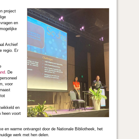
n project
lige
 vragen en
 mogelijke
aal Archief
e regio. Er
e
and
. De
 personeel
m, voor
rnaast
tot
twikkeld en
n heen voort
ijke en warme ontvangst door de Nationale Bibliotheek, het
uidige werk met hen delen.